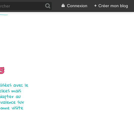
Connexion
+
Créer mon blog
s
isées avec le
élices mais
adapter au
ivalence sur
bonne visite