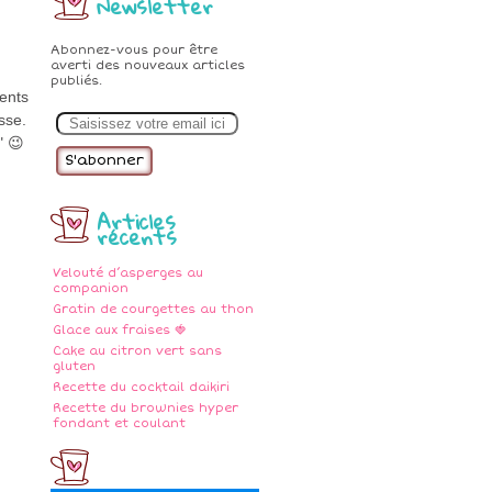
Newsletter
Abonnez-vous pour être
averti des nouveaux articles
publiés.
ients
E
sse.
m
a
" 😉
i
l
Articles
récents
Velouté d’asperges au
companion
Gratin de courgettes au thon
Glace aux fraises 🍓
Cake au citron vert sans
gluten
Recette du cocktail daikiri
Recette du brownies hyper
fondant et coulant