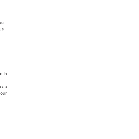
au
us
e la
n au
pour