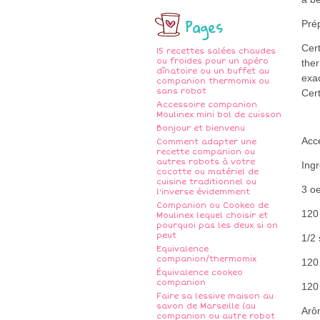
Pages
Pré
Cert
15 recettes salées chaudes
ou froides pour un apéro
ther
dînatoire ou un buffet au
exa
companion thermomix ou
sans robot
Cert
Accessoire companion
Moulinex mini bol de cuisson
Bonjour et bienvenu
Acce
Comment adapter une
recette companion ou
autres robots à votre
Ing
cocotte ou matériel de
cuisine traditionnel ou
3 o
l'inverse évidemment
Companion ou Cookeo de
120 
Moulinex lequel choisir et
pourquoi pas les deux si on
peut
1/2 
Equivalence
companion/thermomix
120
Équivalence cookeo
companion
120 
Faire sa lessive maison au
savon de Marseille (au
Arô
companion ou autre robot