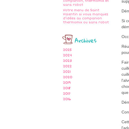
companion, thermomix et
sup
sans robot
Votre menu de Saint
Dém
Valentin si vous manquez
d’idées au companion
Si 
thermomix ou sans robot
démo
Occ
Archives
Réut
2025
pour
2024
2023
Fair
2022
cuil
2021
cuil
2020
l'al
2019
cho
2018
que 
2017
2016
Démo
Cons
Cett
l'ad