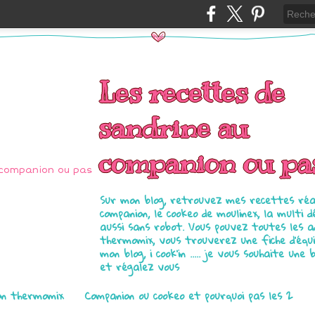
Les recettes de
sandrine au
companion ou pa
Sur mon blog, retrouvez mes recettes réal
companion, le cookeo de moulinex, la multi d
aussi sans robot. Vous pouvez toutes les 
thermomix, vous trouverez une fiche d'équ
mon blog, i cook'in ..... je vous souhaite une 
et régalez vous
on thermomix
Companion ou cookeo et pourquoi pas les 2