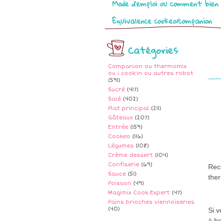
Mode d’emploi ou comment bien 
Équivalence cookeo/companion
Catégories
Companion ou thermomix
ou i cook'in ou autres robot
(591)
Sucré
(417)
Salé
(402)
Plat principal
(211)
Gâteaux
(207)
Entrée
(159)
Cookeo
(116)
Légumes
(108)
Crème dessert
(104)
Confiserie
(69)
Rece
Sauce
(51)
ther
Poisson
(49)
Magimix Cook Expert
(47)
Pains brioches viennoiseries
(40)
Si 
à b