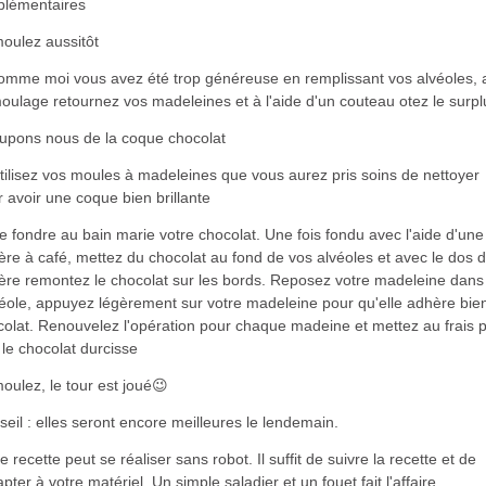
plémentaires
oulez aussitôt
comme moi vous avez été trop généreuse en remplissant vos alvéoles, 
ulage retournez vos madeleines et à l'aide d'un couteau otez le surpl
upons nous de la coque chocolat
ilisez vos moules à madeleines que vous aurez pris soins de nettoyer
 avoir une coque bien brillante
e fondre au bain marie votre chocolat. Une fois fondu avec l'aide d'une
lère à café, mettez du chocolat au fond de vos alvéoles et avec le dos d
lère remontez le chocolat sur les bords. Reposez votre madeleine dans
véole, appuyez légèrement sur votre madeleine pour qu'elle adhère bie
colat. Renouvelez l'opération pour chaque madeine et mettez au frais 
le chocolat durcisse
ulez, le tour est joué😉
eil : elles seront encore meilleures le lendemain.
e recette peut se réaliser sans robot. Il suffit de suivre la recette et de
apter à votre matériel. Un simple saladier et un fouet fait l'affaire.