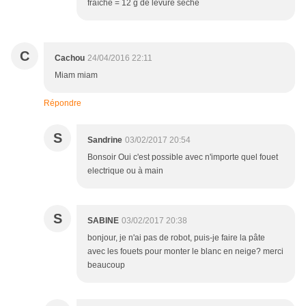
fraîche = 12 g de levure sèche
C
Cachou
24/04/2016 22:11
Miam miam
Répondre
S
Sandrine
03/02/2017 20:54
Bonsoir Oui c'est possible avec n'importe quel fouet
electrique ou à main
S
SABINE
03/02/2017 20:38
bonjour, je n'ai pas de robot, puis-je faire la pâte
avec les fouets pour monter le blanc en neige? merci
beaucoup