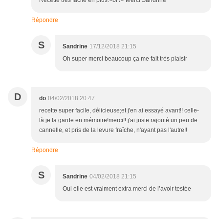
Recette très facile en plus.<br /> Merci Sandrine
Répondre
S
Sandrine
17/12/2018 21:15
Oh super merci beaucoup ça me fait très plaisir
D
do
04/02/2018 20:47
recette super facile, délicieuse;et j'en ai essayé avant!! celle-
là je la garde en mémoire!merci!! j'ai juste rajouté un peu de
cannelle, et pris de la levure fraîche, n'ayant pas l'autre!!
Répondre
S
Sandrine
04/02/2018 21:15
Oui elle est vraiment extra merci de l’avoir testée