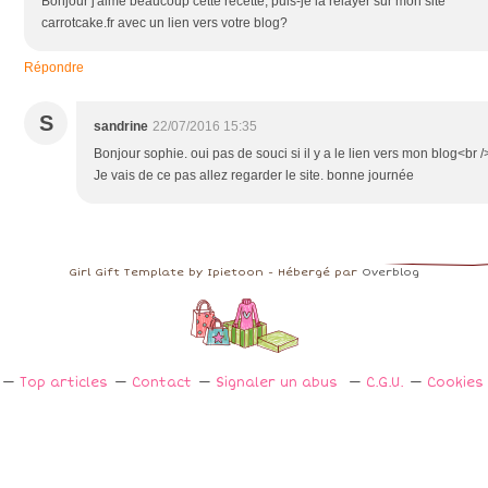
Bonjour j'aime beaucoup cette recette, puis-je la relayer sur mon site
carrotcake.fr avec un lien vers votre blog?
Répondre
S
sandrine
22/07/2016 15:35
Bonjour sophie. oui pas de souci si il y a le lien vers mon blog<br /
Je vais de ce pas allez regarder le site. bonne journée
Girl Gift Template by Ipietoon - Hébergé par
Overblog
Top articles
Contact
Signaler un abus
C.G.U.
Cookies