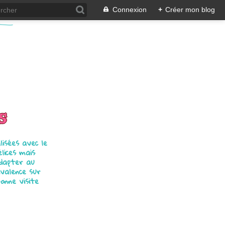
Connexion
+
Créer mon blog
s
isées avec le
élices mais
adapter au
ivalence sur
bonne visite