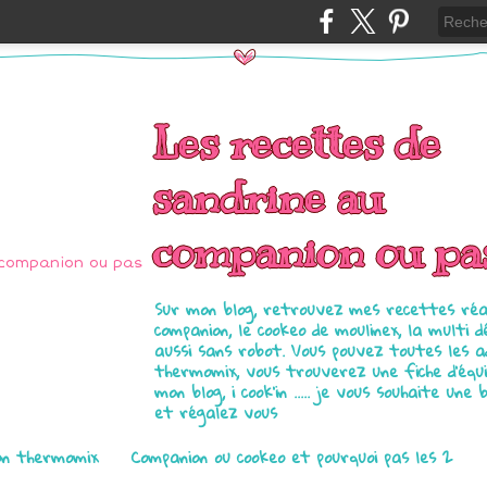
Les recettes de
sandrine au
companion ou pa
Sur mon blog, retrouvez mes recettes réal
companion, le cookeo de moulinex, la multi d
aussi sans robot. Vous pouvez toutes les 
thermomix, vous trouverez une fiche d'équ
mon blog, i cook'in ..... je vous souhaite une 
et régalez vous
on thermomix
Companion ou cookeo et pourquoi pas les 2