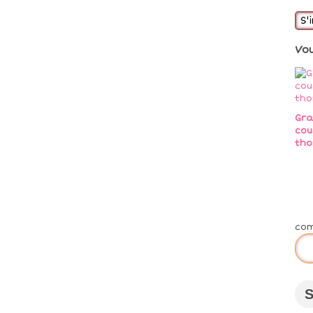
S'
Vo
Gra
cou
tho
co