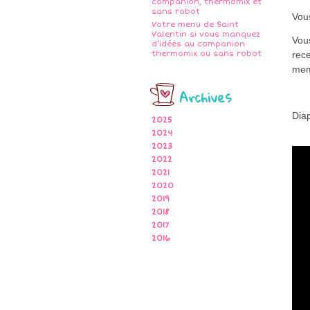
companion, thermomix et
sans robot
Vous
Votre menu de Saint
Valentin si vous manquez
Vou
d’idées au companion
thermomix ou sans robot
rece
me
Archives
Dia
2025
2024
2023
2022
2021
2020
2019
2018
2017
2016