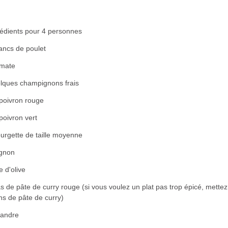
rédients pour 4 personnes
ancs de poulet
omate
lques champignons frais
 poivron rouge
poivron vert
urgette de taille moyenne
ignon
e d'olive
s de pâte de curry rouge (si vous voulez un plat pas trop épicé, mettez
ns de pâte de curry)
iandre