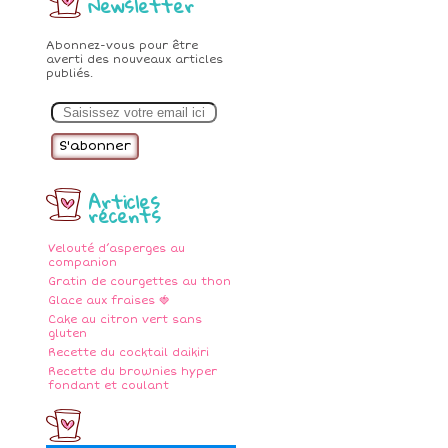
Newsletter
Abonnez-vous pour être
averti des nouveaux articles
publiés.
E
m
a
i
l
Articles
récents
Velouté d’asperges au
companion
Gratin de courgettes au thon
Glace aux fraises 🍓
Cake au citron vert sans
gluten
Recette du cocktail daikiri
Recette du brownies hyper
fondant et coulant