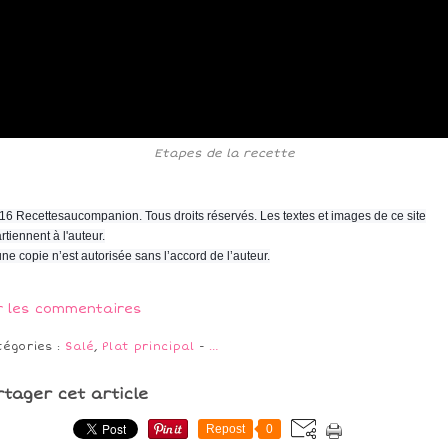
Etapes de la recette
16 Recettesaucompanion. Tous droits réservés. Les textes et images de ce site
rtiennent à l'auteur.
ne copie n’est autorisée sans l’accord de l’auteur.
r les commentaires
tégories :
Salé
,
Plat principal
-
…
rtager cet article
Repost
0