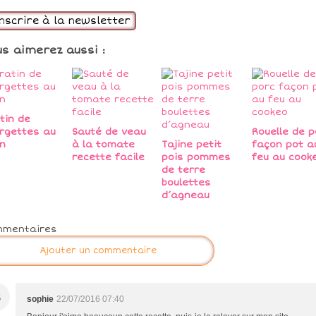
inscrire à la newsletter
us aimerez aussi :
tin de
rgettes au
Sauté de veau
Rouelle de p
n
à la tomate
Tajine petit
façon pot a
recette facile
pois pommes
feu au cook
de terre
boulettes
d’agneau
mmentaires
Ajouter un commentaire
S
sophie
22/07/2016 07:40