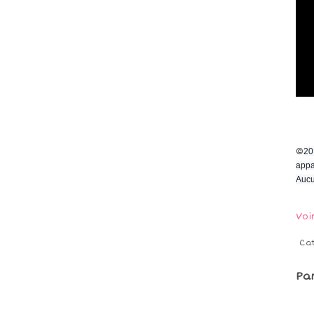
©
20
appa
Aucu
Voi
Ca
Pa