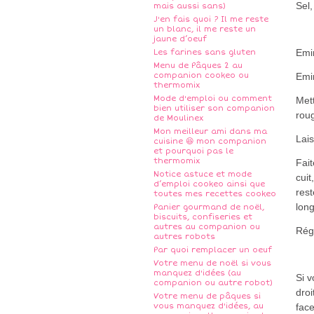
Sel,
mais aussi sans)
J'en fais quoi ? Il me reste
un blanc, il me reste un
jaune d’oeuf
Emi
Les farines sans gluten
Menu de Pâques 2 au
companion cookeo ou
Emi
thermomix
Mode d'emploi ou comment
Mett
bien utiliser son companion
roug
de Moulinex
Mon meilleur ami dans ma
Lais
cuisine 😆 mon companion
et pourquoi pas le
thermomix
Fait
Notice astuce et mode
cuit
d’emploi cookeo ainsi que
rest
toutes mes recettes cookeo
lon
Panier gourmand de noël,
biscuits, confiseries et
autres au companion ou
Rég
autres robots
Par quoi remplacer un oeuf
Votre menu de noël si vous
manquez d'idées (au
Si 
companion ou autre robot)
droi
Votre menu de pâques si
vous manquez d'idées, au
fac