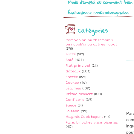
Mode d’emploi ou comment bien 
Équivalence cookeo/companion
Catégories
Companion ou thermomix
ou i cook'in ou autres robot
(591)
Sucré
(417)
Salé
(402)
Plat principal
(211)
Gâteaux
(207)
Entrée
(159)
Cookeo
(116)
Légumes
(108)
Crème dessert
(104)
Confiserie
(69)
Sauce
(51)
Poisson
(49)
Parc
Magimix Cook Expert
(47)
com
Pains brioches viennoiseries
ingr
(40)
pouv