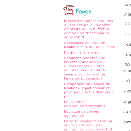
coo
Pages
Ing
15 recettes salées chaudes
100
ou froides pour un apéro
dînatoire ou un buffet au
companion thermomix ou
100
sans robot
Accessoire companion
1 o
Moulinex mini bol de cuisson
Bonjour et bienvenu
1 c
Comment adapter une
recette companion ou
150
autres robots à votre
cocotte ou matériel de
tro
cuisine traditionnel ou
l'inverse évidemment
160
Companion ou Cookeo de
Moulinex lequel choisir et
2 g
pourquoi pas les deux si on
peut
Ing
Equivalence
companion/thermomix
Lai
Équivalence cookeo
companion
Faire sa lessive maison au
Nut
savon de Marseille (au
companion ou autre robot