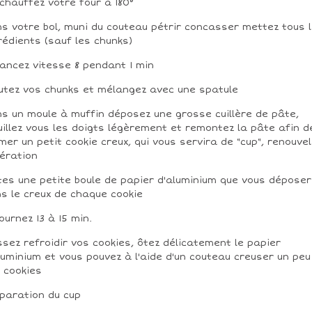
chauffez votre four à 180°
s votre bol, muni du couteau pétrir concasser mettez tous 
rédients (sauf les chunks)
lancez vitesse 8 pendant 1 min
utez vos chunks et mélangez avec une spatule
s un moule à muffin déposez une grosse cuillère de pâte,
illez vous les doigts légèrement et remontez la pâte afin d
mer un petit cookie creux, qui vous servira de "cup", renouve
pération
tes une petite boule de papier d'aluminium que vous déposer
s le creux de chaque cookie
ournez 13 à 15 min.
ssez refroidir vos cookies, ôtez délicatement le papier
luminium et vous pouvez à l'aide d'un couteau creuser un peu
 cookies
paration du cup