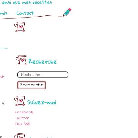
o ainsi que mes recettes
omix
Contact
Recherche
Recherche
Suivez-moi
 à
Facebook
Twitter
Flux RSS
de