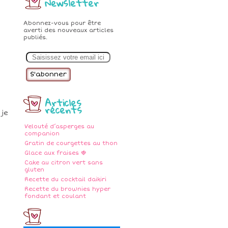
Newsletter
Abonnez-vous pour être
averti des nouveaux articles
publiés.
E
m
a
i
l
Articles
récents
 je
Velouté d’asperges au
companion
Gratin de courgettes au thon
Glace aux fraises 🍓
Cake au citron vert sans
gluten
Recette du cocktail daikiri
Recette du brownies hyper
fondant et coulant