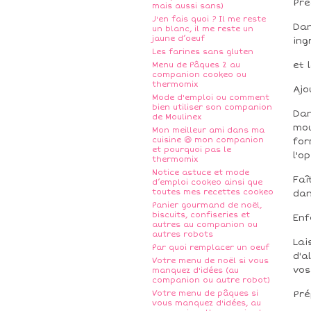
Pré
mais aussi sans)
J'en fais quoi ? Il me reste
Dan
un blanc, il me reste un
jaune d’oeuf
ing
Les farines sans gluten
et 
Menu de Pâques 2 au
companion cookeo ou
thermomix
Ajo
Mode d'emploi ou comment
bien utiliser son companion
Dan
de Moulinex
mou
Mon meilleur ami dans ma
cuisine 😆 mon companion
for
et pourquoi pas le
l'o
thermomix
Notice astuce et mode
Faî
d’emploi cookeo ainsi que
toutes mes recettes cookeo
dan
Panier gourmand de noël,
biscuits, confiseries et
Enf
autres au companion ou
autres robots
Lai
Par quoi remplacer un oeuf
d'a
Votre menu de noël si vous
vos
manquez d'idées (au
companion ou autre robot)
Votre menu de pâques si
Pré
vous manquez d'idées, au