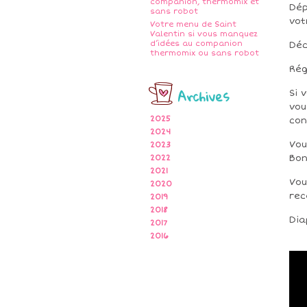
companion, thermomix et
Dép
sans robot
vot
Votre menu de Saint
Valentin si vous manquez
d’idées au companion
Déc
thermomix ou sans robot
Rég
Archives
Si 
vou
2025
con
2024
Vou
2023
Bo
2022
2021
Vou
2020
rec
2019
2018
Dia
2017
2016