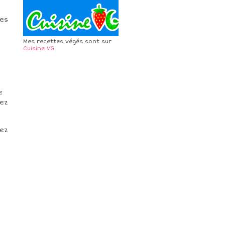
les
Mes recettes végés sont sur
Cuisine VG
e
lez
ez