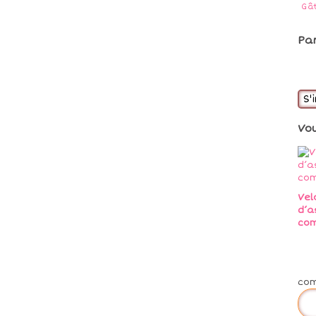
Gâ
Pa
S'
Vo
Vel
d’a
co
co