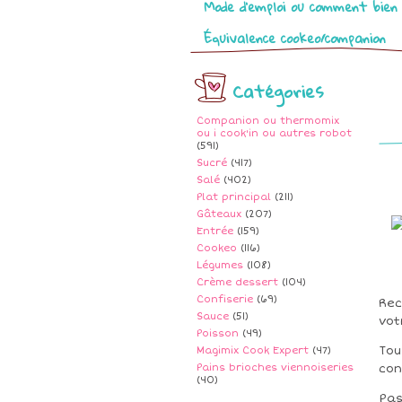
Mode d’emploi ou comment bien 
Équivalence cookeo/companion
Catégories
Companion ou thermomix
ou i cook'in ou autres robot
(591)
Sucré
(417)
Salé
(402)
Plat principal
(211)
Gâteaux
(207)
Entrée
(159)
Cookeo
(116)
Légumes
(108)
Crème dessert
(104)
Confiserie
(69)
Rec
Sauce
(51)
vot
Poisson
(49)
Tou
Magimix Cook Expert
(47)
Pains brioches viennoiseries
con
(40)
Pas