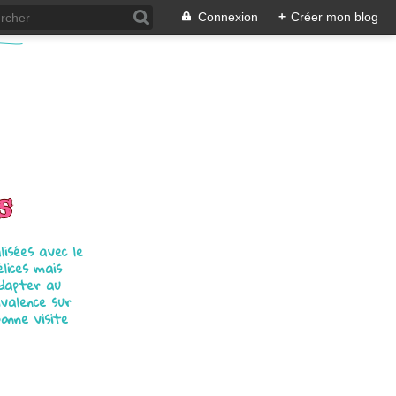
Connexion
+
Créer mon blog
s
isées avec le
élices mais
adapter au
ivalence sur
bonne visite