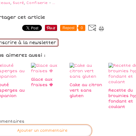
teaux
,
Sucré
,
Confiserie
-
…
rtager cet article
Repost
0
inscrire à la newsletter
us aimerez aussi :
Glace aux
outé
fraises 🍓
Cake au citron
sperges au
vert sans
Recette du
mpanion
gluten
brownies hy
fondant et
coulant
mmentaires
Ajouter un commentaire