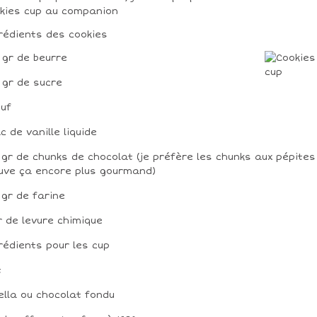
kies cup au companion
rédients des cookies
 gr de beurre
 gr de sucre
euf
àc de vanille liquide
 gr de chunks de chocolat (je préfère les chunks aux pépites
uve ça encore plus gourmand)
 gr de farine
r de levure chimique
rédients pour les cup
t
ella ou chocolat fondu