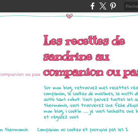
Les recettes de
sandrine au
companion ou pa
Sur mon blog, retrouvez mes recettes réal
companion, le cookeo de moulinex, la multi d
aussi sans robot. Vous pouvez toutes les 
thermomix, vous trouverez une fiche d'équ
mon blog, i cook'in ..... je vous souhaite une 
et régalez vous
on thermomix
Companion ou cookeo et pourquoi pas les 2