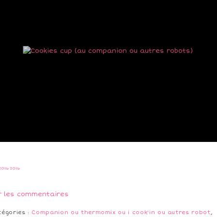
2016
2016
r les commentaires
tégories :
Companion ou thermomix ou i cook'in ou autres robot
,