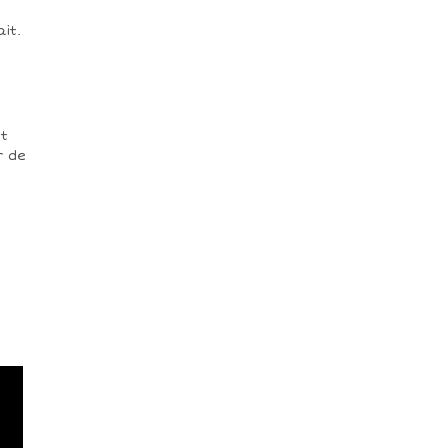
it.
et
r de
.