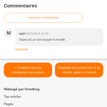
Commentaires
Ajouter un commentaire
M
myli
08/11/2016 12:55
Super joli, je vais essayer ta recette...
Répondre
< Cookies cup (au
Roulade de poulet farci à la
companion ou autres
ricotta, pesto et boeuf
robots)
séché (au companion ou
autres robots) >
Hébergé par Overblog
Top articles
Pages