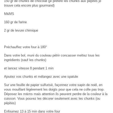
150 gr de chunks de chocolat (je préfère les chunks aux pépites je
trouve cela encore plus gourmand)
M&MS
160 gr de farine
2 gr de levure chimique
Préchauffez votre four à 180°
Dans votre bol, muni du couteau pétrir concasser mettez tous les
ingrédients (sauf les chunks)
et lancez vitesse 8 pendant 1 min
Ajoutez vos chunks et mélangez avec une spatule
Sur une feuille de papier sulfurisé, façonnez votre sapin de noël, en
vous mouillant légèrement les doigts pour que cela ne colle pas trop.
Déposez les m&ms mais attention ils peuvent perdre de la couleur à la
cuisson. Vous pouvez les décorer seulement avec les chunks (ou
pépites)
Enfournez 13 à 15 min dans votre four