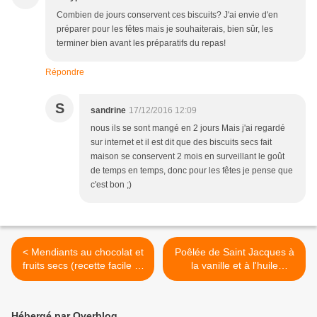
Combien de jours conservent ces biscuits? J'ai envie d'en
préparer pour les fêtes mais je souhaiterais, bien sûr, les
terminer bien avant les préparatifs du repas!
Répondre
S
sandrine
17/12/2016 12:09
nous ils se sont mangé en 2 jours Mais j'ai regardé
sur internet et il est dit que des biscuits secs fait
maison se conservent 2 mois en surveillant le goût
de temps en temps, donc pour les fêtes je pense que
c'est bon ;)
< Mendiants au chocolat et
Poêlée de Saint Jacques à
fruits secs (recette facile et
la vanille et à l'huile
inratable)
aromatisée à la truffe >
Hébergé par Overblog