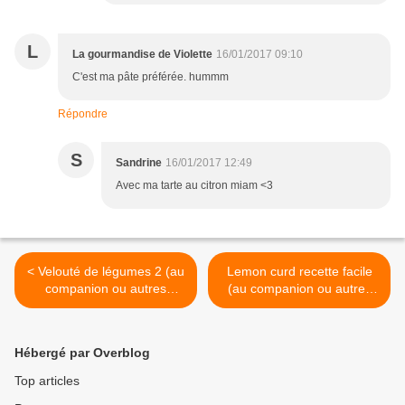
L
La gourmandise de Violette
16/01/2017 09:10
C'est ma pâte préférée. hummm
Répondre
S
Sandrine
16/01/2017 12:49
Avec ma tarte au citron miam <3
< Velouté de légumes 2 (au
Lemon curd recette facile
companion ou autres
(au companion ou autres
robots)
robots) >
Hébergé par Overblog
Top articles