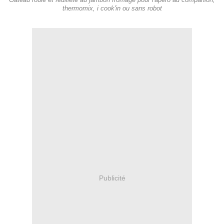
Gâteau roulé et feuilleté au jambon fromage pour l'apéro au companion,
thermomix, i cook'in ou sans robot
Publicité