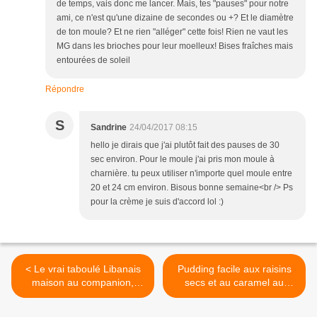
de temps, vais donc me lancer. Mais, tes "pauses" pour notre
ami, ce n'est qu'une dizaine de secondes ou +? Et le diamètre
de ton moule? Et ne rien "alléger" cette fois! Rien ne vaut les
MG dans les brioches pour leur moelleux! Bises fraîches mais
entourées de soleil
Répondre
S
Sandrine
24/04/2017 08:15
hello je dirais que j'ai plutôt fait des pauses de 30
sec environ. Pour le moule j'ai pris mon moule à
charnière. tu peux utiliser n'importe quel moule entre
20 et 24 cm environ. Bisous bonne semaine<br /> Ps
pour la crème je suis d'accord lol :)
< Le vrai taboulé Libanais
Pudding facile aux raisins
maison au companion,
secs et au caramel au
thermomix ou sans robot
companion, thermomix ou
sans robot >