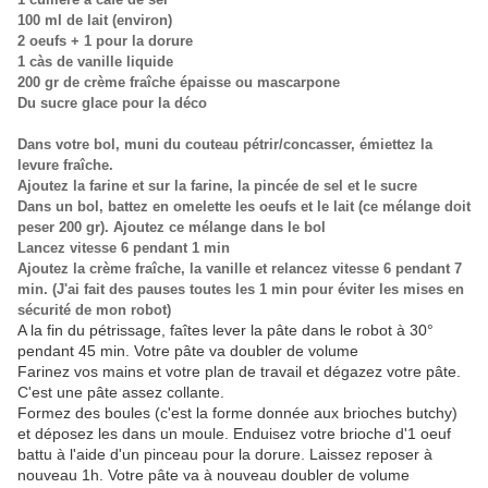
100 ml de lait (environ)
2 oeufs + 1 pour la dorure
1 càs de vanille liquide
200 gr de crème fraîche épaisse ou mascarpone
Du sucre glace pour la déco
Dans votre bol, muni du couteau pétrir/concasser, émiettez la
levure fraîche.
Ajoutez la farine et sur la farine, la pincée de sel et le sucre
Dans un bol, battez en omelette les oeufs et le lait (ce mélange doit
peser 200 gr). Ajoutez ce mélange dans le bol
Lancez vitesse 6 pendant
1 min
Ajoutez la crème fraîche, la vanille et relancez vit
esse 6 pendant 7
min. (J'ai fait des pauses toutes les 1 min pour éviter les mises en
sécurité de mon robot)
A la fin du pétrissage, faîtes lever la pâte dans le robot à 30°
pendant 45 min. Votre pâte va doubler de volume
Farinez vos mains et votre plan de travail et dégazez votre pâte.
C'est une pâte assez collante.
Formez des boules (c'est la forme donnée aux brioches butchy)
et déposez les dans un moule. Enduisez votre brioche d'1 oeuf
battu à l'aide d'un pinceau pour la dorure. Laissez reposer à
nouveau 1h. Votre pâte va à nouveau doubler de volume