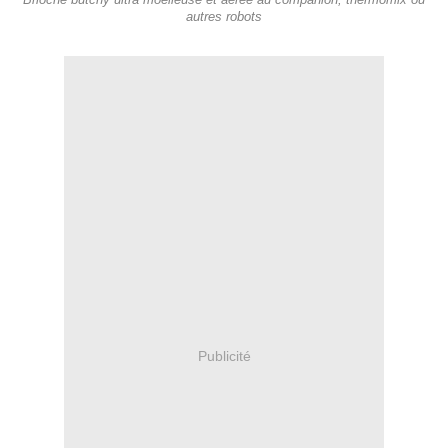
Brioche butchy ultra moelleuse et aérée au companion, thermomix ou
autres robots
Publicité