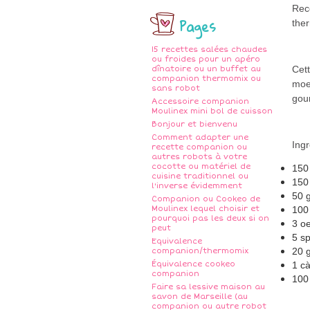
Rec
Pages
ther
15 recettes salées chaudes
ou froides pour un apéro
Cett
dînatoire ou un buffet au
companion thermomix ou
moel
sans robot
gour
Accessoire companion
Moulinex mini bol de cuisson
Bonjour et bienvenu
Comment adapter une
Ingr
recette companion ou
autres robots à votre
cocotte ou matériel de
150
cuisine traditionnel ou
150
l'inverse évidemment
50 g
Companion ou Cookeo de
Moulinex lequel choisir et
100 
pourquoi pas les deux si on
3 o
peut
5 s
Equivalence
20 
companion/thermomix
Équivalence cookeo
1 cà
companion
100 
Faire sa lessive maison au
savon de Marseille (au
companion ou autre robot