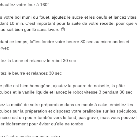
hauffez votre four à 160°
 votre bol muni du fouet, ajoutez le sucre et les oeufs et lancez vite
ant 10 min. C'est important pour la suite de votre recette, pour que 
au soit bien gonflé sans levure 😘
dant ce temps, faîtes fondre votre beurre 30 sec au micro ondes et
ervez
tez la farine et relancez le robot 30 sec
tez le beurre et relancez 30 sec
e pâte est bien homogène, ajoutez la poudre de noisette, la pâte
uloos et la vanille liquide et lancez le robot vitesse 3 pendant 30 sec
ez la moitié de votre préparation dans un moule à cake, émiettez les
uloos sur la préparation et disposez votre pralinoise sur les spéculoos
inoise est un peu retombée vers le fond, pas grave, mais vous pouvez 
ner légèrement pour éviter qu'elle ne tombe
ez l'autre moitié sur votre cake