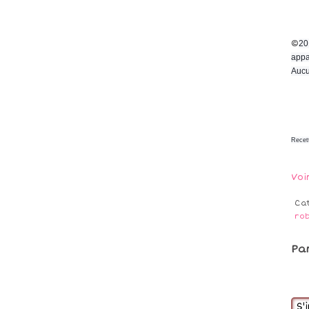
©
20
appa
Aucu
Recet
Voi
Ca
ro
Pa
S'