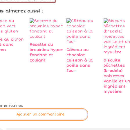
us aimerez aussi :
e au citron
t sans
Recette du
ten
brownies hyper
Gâteau au
fondant et
chocolat
coulant
cuisson à la
Biscuits
poêle sans
bûchettes
four
(bredele)
noisettes
vanille et un
ingrédient
mystère
mmentaires
Ajouter un commentaire