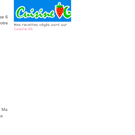
sse 6
votre
Mes recettes végés sont sur
Cuisine VG
. Ma
la