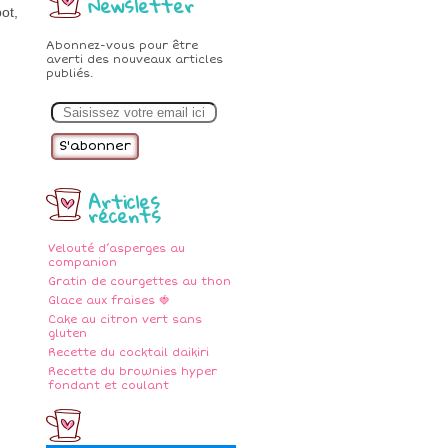
Newsletter
ot,
Abonnez-vous pour être
averti des nouveaux articles
publiés.
E
m
a
i
l
Articles
récents
Velouté d’asperges au
companion
Gratin de courgettes au thon
Glace aux fraises 🍓
Cake au citron vert sans
gluten
Recette du cocktail daikiri
Recette du brownies hyper
fondant et coulant