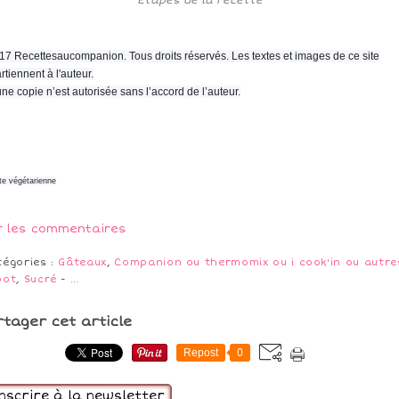
17 Recettesaucompanion. Tous droits réservés. Les textes et images de ce site
rtiennent à l'auteur.
ne copie n’est autorisée sans l’accord de l’auteur.
te végétarienne
r les commentaires
tégories :
Gâteaux
,
Companion ou thermomix ou i cook'in ou autre
bot
,
Sucré
-
…
rtager cet article
Repost
0
inscrire à la newsletter