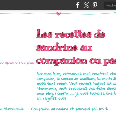
Les recettes de
sandrine au
companion ou pa
Sur mon blog, retrouvez mes recettes réal
companion, le cookeo de moulinex, la multi d
aussi sans robot. Vous pouvez toutes les 
thermomix, vous trouverez une fiche d'équ
mon blog, i cook'in ..... je vous souhaite une 
et régalez vous
on thermomix
Companion ou cookeo et pourquoi pas les 2