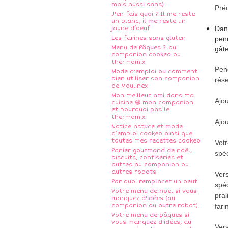
mais aussi sans)
Préc
J'en fais quoi ? Il me reste
un blanc, il me reste un
Dans
jaune d’oeuf
Les farines sans gluten
pend
Menu de Pâques 2 au
gâte
companion cookeo ou
thermomix
Pen
Mode d'emploi ou comment
bien utiliser son companion
rés
de Moulinex
Mon meilleur ami dans ma
Ajou
cuisine 😆 mon companion
et pourquoi pas le
thermomix
Ajou
Notice astuce et mode
d’emploi cookeo ainsi que
toutes mes recettes cookeo
Votr
Panier gourmand de noël,
spéc
biscuits, confiseries et
autres au companion ou
autres robots
Vers
Par quoi remplacer un oeuf
spéc
Votre menu de noël si vous
pral
manquez d'idées (au
companion ou autre robot)
fari
Votre menu de pâques si
vous manquez d'idées, au
Vers