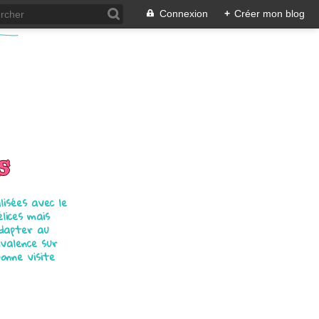
Connexion
+
Créer mon blog
s
isées avec le
élices mais
adapter au
ivalence sur
bonne visite