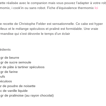
ette réalisée avec le companion mais vous pouvez
l'adapter à votre rob
momix, i cook'in ou sans robot
Fiche d'équivalence thermomix
Ici
.
e recette de Christophe Felder est sensationnelle. Ce cake est hyper
leux et le mélange spéculoos et praliné est formidable. Une vraie
mandise qui s'est dévorée le temps d'un éclair
édients
 gr de beurre
 gr de sucre semoule
r de pâte à tartiner spéculoos
gr de farine
eufs
péculoos
gr de poudre de noisette
c de vanille liquide
gr de pralinoise (au rayon chocolat)