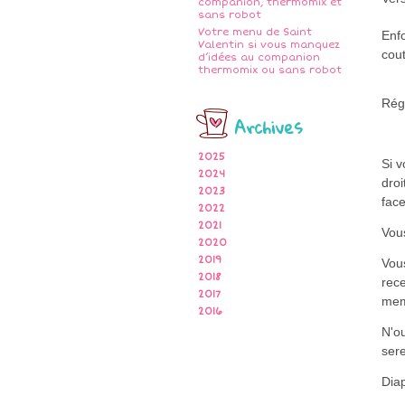
companion, thermomix et
sans robot
Votre menu de Saint
Enfo
Valentin si vous manquez
cou
d’idées au companion
thermomix ou sans robot
Rég
Archives
2025
Si 
2024
droi
2023
fac
2022
2021
Vous
2020
2019
Vou
2018
rece
2017
me
2016
N'ou
ser
Dia