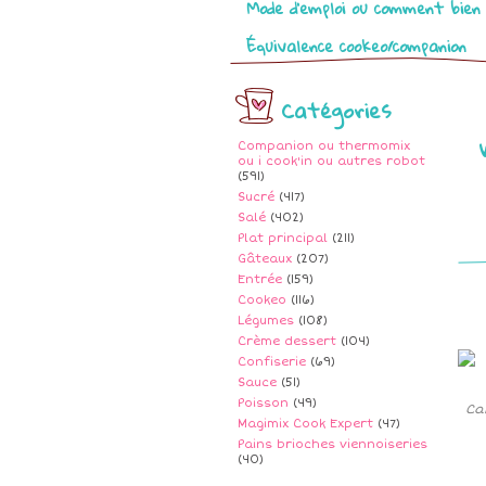
Mode d’emploi ou comment bien 
Équivalence cookeo/companion
Catégories
Companion ou thermomix
ou i cook'in ou autres robot
(591)
Sucré
(417)
Salé
(402)
Plat principal
(211)
Gâteaux
(207)
Entrée
(159)
Cookeo
(116)
Légumes
(108)
Crème dessert
(104)
Confiserie
(69)
Sauce
(51)
Poisson
(49)
Ca
Magimix Cook Expert
(47)
Pains brioches viennoiseries
(40)