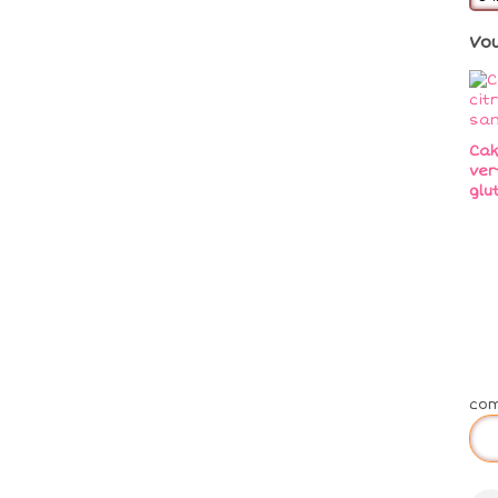
Vo
Cak
ver
glu
co