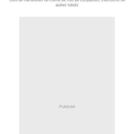
Curd de framboises ou crème de fruit au companion, thermomix ou
autres robots
Publicité