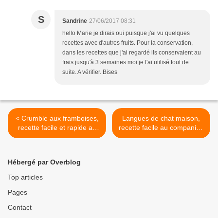
S
Sandrine
27/06/2017 08:31
hello Marie je dirais oui puisque j'ai vu quelques
recettes avec d'autres fruits. Pour la conservation,
dans les recettes que j'ai regardé ils conservaient au
frais jusqu'à 3 semaines moi je l'ai utilisé tout de
suite. A vérifier. Bises
< Crumble aux framboises,
Langues de chat maison,
recette facile et rapide au
recette facile au companion
companion thermomix ou
thermomix ou sans robot >
sans robot
Hébergé par Overblog
Top articles
Pages
Contact