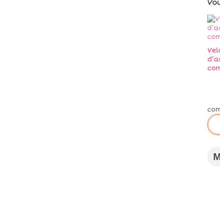
Vo
Vel
d’a
co
co