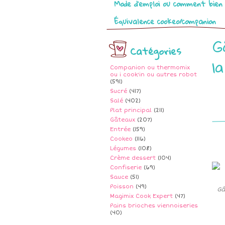
Mode d’emploi ou comment bien 
Équivalence cookeo/companion
G
Catégories
l
Companion ou thermomix
ou i cook'in ou autres robot
(591)
Sucré
(417)
Salé
(402)
Plat principal
(211)
Gâteaux
(207)
Entrée
(159)
Cookeo
(116)
Légumes
(108)
Crème dessert
(104)
Confiserie
(69)
Sauce
(51)
Poisson
(49)
Gâ
Magimix Cook Expert
(47)
Pains brioches viennoiseries
(40)