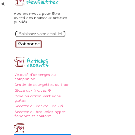
Newsletter
ot,
Abonnez-vous pour être
averti des nouveaux articles
publiés.
E
m
a
i
l
Articles
récents
Velouté d’asperges au
companion
Gratin de courgettes au thon
Glace aux fraises 🍓
Cake au citron vert sans
gluten
Recette du cocktail daikiri
Recette du brownies hyper
fondant et coulant