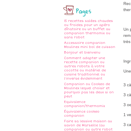
Rece
Pages
ther
15 recettes salées chaudes
ou froides pour un apéro
Un p
dînatoire ou un buffet au
companion thermomix ou
rem
sans robot
très
Accessoire companion
Moulinex mini bol de cuisson
Bonjour et bienvenu
Comment adapter une
Ingr
recette companion ou
autres robots à votre
cocotte ou matériel de
Une 
cuisine traditionnel ou
l'inverse évidemment
Companion ou Cookeo de
3 c
Moulinex lequel choisir et
pourquoi pas les deux si on
3 c
peut
Equivalence
3 o
companion/thermomix
Équivalence cookeo
1 ve
companion
Faire sa lessive maison au
3 c
savon de Marseille (au
companion ou autre robot