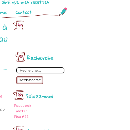
o ainsi que mes recettes
omix
Contact
 à
au
Recherche
Recherche
Suivez-moi
Facebook
 au
Twitter
Flux RSS