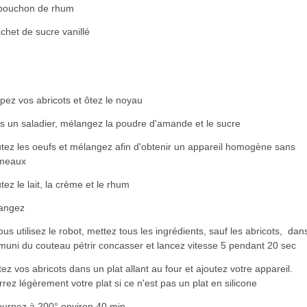
bouchon de rhum
chet de sucre vanillé
ez vos abricots et ôtez le noyau
s un saladier, mélangez la poudre d'amande et le sucre
utez les oeufs et mélangez afin d'obtenir un appareil homogène sans
meaux
tez le lait, la crème et le rhum
angez
ous utilisez le robot, mettez tous les ingrédients, sauf les abricots, dans
muni du couteau pétrir concasser et lancez vitesse 5 pendant 20 sec
ez vos abricots dans un plat allant au four et ajoutez votre appareil.
rez légèrement votre plat si ce n'est pas un plat en silicone
ournez à 200° environ 40 min