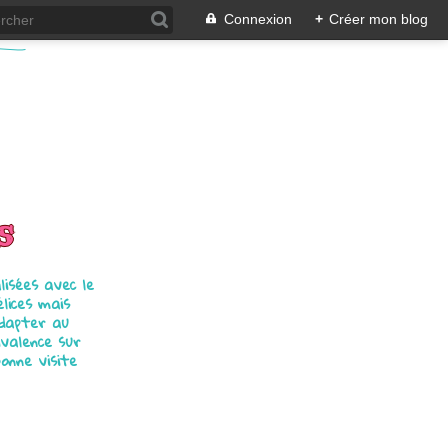
Connexion
+
Créer mon blog
s
isées avec le
élices mais
adapter au
ivalence sur
bonne visite