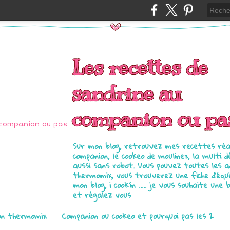
Les recettes de
sandrine au
companion ou pa
Sur mon blog, retrouvez mes recettes réal
companion, le cookeo de moulinex, la multi d
aussi sans robot. Vous pouvez toutes les 
thermomix, vous trouverez une fiche d'équ
mon blog, i cook'in ..... je vous souhaite une 
et régalez vous
on thermomix
Companion ou cookeo et pourquoi pas les 2