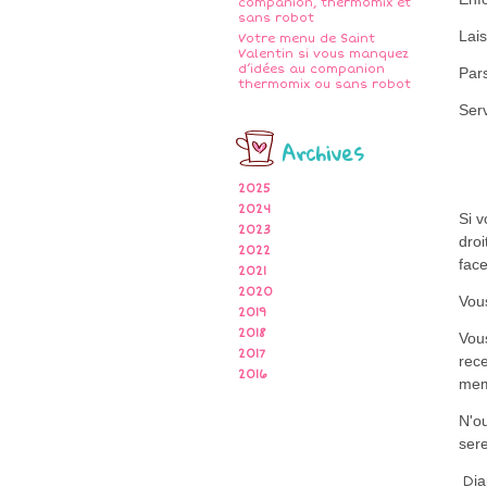
companion, thermomix et
sans robot
Lais
Votre menu de Saint
Valentin si vous manquez
d’idées au companion
Par
thermomix ou sans robot
Serv
Archives
2025
2024
Si 
2023
droi
2022
fac
2021
2020
Vous
2019
2018
Vou
2017
rece
2016
me
N'ou
ser
i
​​​​​​D