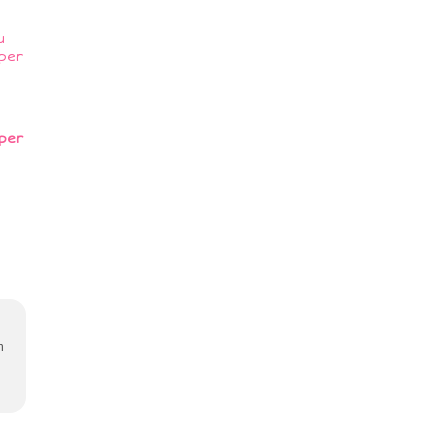
per
n