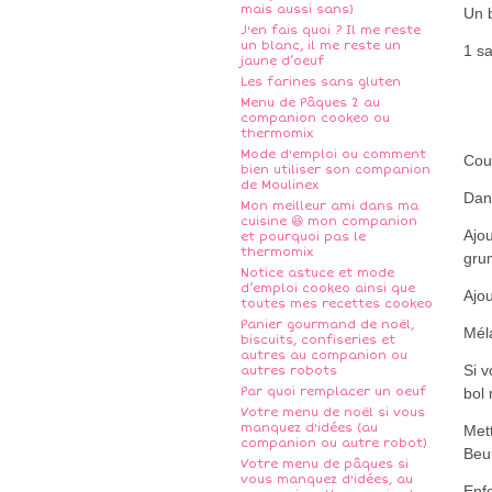
mais aussi sans)
Un 
J'en fais quoi ? Il me reste
un blanc, il me reste un
1 sa
jaune d’oeuf
Les farines sans gluten
Menu de Pâques 2 au
companion cookeo ou
thermomix
Mode d'emploi ou comment
Coup
bien utiliser son companion
de Moulinex
Dan
Mon meilleur ami dans ma
cuisine 😆 mon companion
Ajo
et pourquoi pas le
thermomix
gru
Notice astuce et mode
d’emploi cookeo ainsi que
Ajou
toutes mes recettes cookeo
Panier gourmand de noël,
Mél
biscuits, confiseries et
autres au companion ou
Si v
autres robots
Par quoi remplacer un oeuf
bol 
Votre menu de noël si vous
manquez d'idées (au
Mett
companion ou autre robot)
Beur
Votre menu de pâques si
vous manquez d'idées, au
Enf