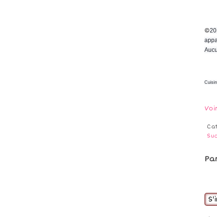
©
20
appa
Aucu
Cuisi
Voi
Ca
Su
Pa
S'