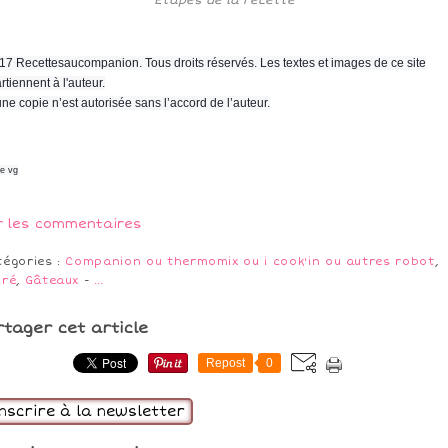
17 Recettesaucompanion. Tous droits réservés. Les textes et images de ce site
rtiennent à l'auteur.
ne copie n’est autorisée sans l’accord de l’auteur.
ne vg
r les commentaires
tégories :
Companion ou thermomix ou i cook'in ou autres robot
,
cré
,
Gâteaux
-
…
rtager cet article
Repost
0
inscrire à la newsletter