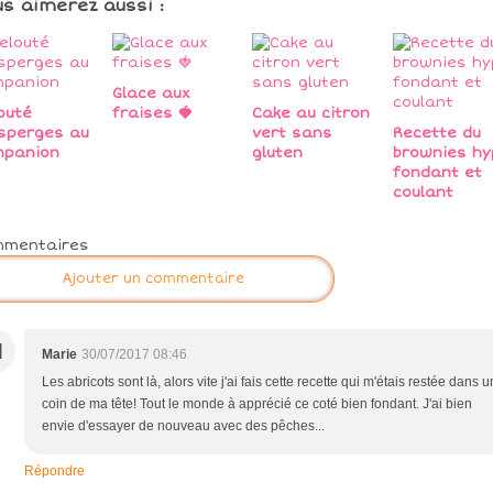
us aimerez aussi :
Glace aux
outé
fraises 🍓
Cake au citron
sperges au
vert sans
Recette du
mpanion
gluten
brownies hy
fondant et
coulant
mmentaires
Ajouter un commentaire
M
Marie
30/07/2017 08:46
Les abricots sont là, alors vite j'ai fais cette recette qui m'étais restée dans u
coin de ma tête! Tout le monde à apprécié ce coté bien fondant. J'ai bien
envie d'essayer de nouveau avec des pêches...
Répondre