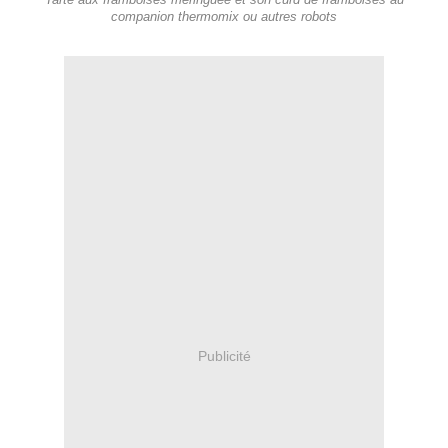
Tarte aux framboises meringuée et son curd de framboises au
companion thermomix ou autres robots
Publicité