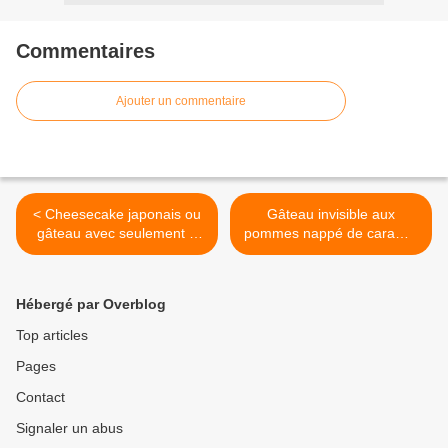
Commentaires
Ajouter un commentaire
< Cheesecake japonais ou
Gâteau invisible aux
gâteau avec seulement 3
pommes nappé de caramel
ingrédients au companion
beurre salé recette facile au
thermomix ou sans robot
companion thermomix ou
sans robot >
Hébergé par Overblog
Top articles
Pages
Contact
Signaler un abus