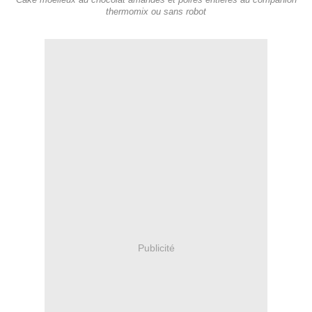
Cake moelleux au chocolat amandes et poires entières au companion
thermomix ou sans robot
Publicité