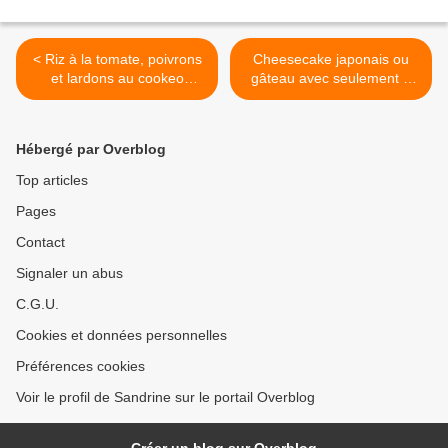
< Riz à la tomate, poivrons
Cheesecake japonais ou
et lardons au cookeo
gâteau avec seulement 3
companion thermomix ou
ingrédients au companion
autres robots
thermomix ou sans robot >
Hébergé par Overblog
Top articles
Pages
Contact
Signaler un abus
C.G.U.
Cookies et données personnelles
Préférences cookies
Voir le profil de Sandrine sur le portail Overblog