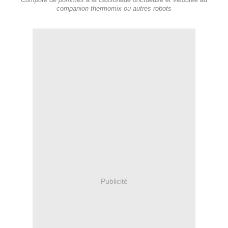
Compote de pommes à la cassonade onctueuse et veloutée au
companion thermomix ou autres robots
Publicité