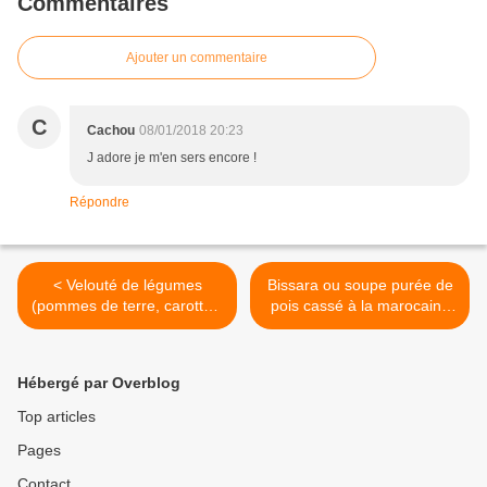
Commentaires
Ajouter un commentaire
C
Cachou
08/01/2018 20:23
J adore je m'en sers encore !
Répondre
< Velouté de légumes
Bissara ou soupe purée de
(pommes de terre, carottes,
pois cassé à la marocaine
chou vert) au companion
au companion thermomix
thermomix ou autres robots
ou autres robots >
Hébergé par Overblog
Top articles
Pages
Contact