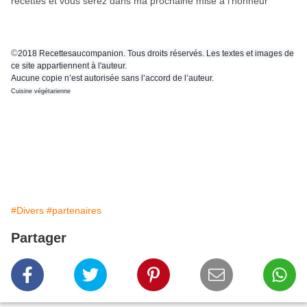
recettes et vous serez dans ma prochaine mise à l'honneur
©
2018 Recettesaucompanion. Tous droits réservés. Les textes et images de
ce site appartiennent à l'auteur.
Aucune copie n’est autorisée sans l’accord de l’auteur.
Cuisine végétarienne
vos papilles et...votre imagination ! Mais
r bien cuisiner les épices... c'est d'oser en
met
#Divers
#partenaires
Partager