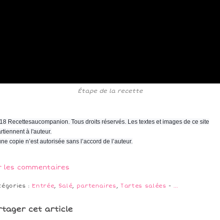
Étape de la recette
18 Recettesaucompanion. Tous droits réservés. Les textes et images de ce site
rtiennent à l'auteur.
ne copie n’est autorisée sans l’accord de l’auteur.
r les commentaires
tégories :
Entrée
,
Salé
,
partenaires
,
Tartes salées
-
…
rtager cet article