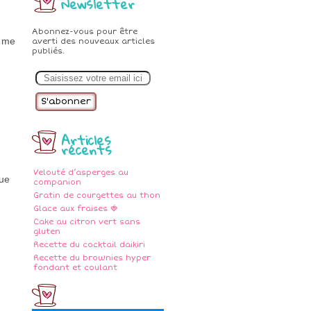
Newsletter
Abonnez-vous pour être
r me
averti des nouveaux articles
publiés.
E
m
a
i
l
Articles
récents
Velouté d’asperges au
que
companion
Gratin de courgettes au thon
Glace aux fraises 🍓
Cake au citron vert sans
gluten
Recette du cocktail daikiri
Recette du brownies hyper
fondant et coulant