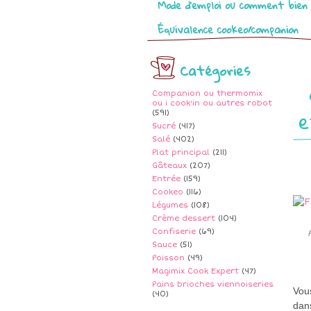
Mode d’emploi ou comment bien 
Équivalence cookeo/companion
Catégories
Companion ou thermomix
ou i cook'in ou autres robot
e
(591)
Sucré
(417)
Salé
(402)
Plat principal
(211)
Gâteaux
(207)
Entrée
(159)
Cookeo
(116)
Légumes
(108)
Crème dessert
(104)
Confiserie
(69)
Sauce
(51)
Poisson
(49)
Magimix Cook Expert
(47)
Pains brioches viennoiseries
Vou
(40)
dans