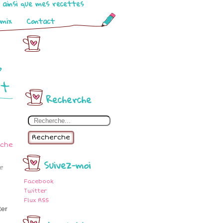
o ainsi que mes recettes
omix
Contact
s
it
Recherche
Recherche
Suivez-moi
e
Facebook
Twitter
Flux RSS
ter