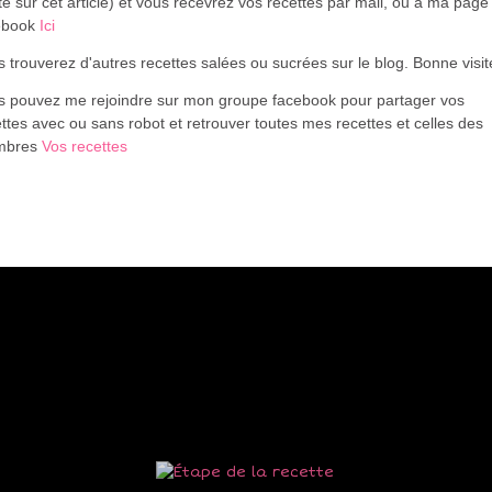
te sur cet article) et vous recevrez vos recettes par mail, ou à ma page
ebook
Ici
 trouverez d'autres recettes salées ou sucrées sur le blog. Bonne visi
s pouvez me rejoindre sur mon groupe facebook pour partager vos
ttes avec ou sans robot et retrouver toutes mes recettes et celles des
mbres
Vos recettes