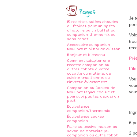
Pages
Je t
15 recettes salées chaudes
perm
ou froides pour un apéro
dînatoire ou un buffet au
Voic
companion thermomix ou
sans robot
trou
Accessoire companion
re
Moulinex mini bol de cuisson
Bonjour et bienvenu
Prêt
Comment adapter une
recette companion ou
L’il
autres robots à votre
cocotte ou matériel de
cuisine traditionnel ou
Vous
l'inverse évidemment
vous
Companion ou Cookeo de
vou
Moulinex lequel choisir et
pourquoi pas les deux si on
peut
Equivalence
companion/thermomix
Ingr
Équivalence cookeo
companion
6 pe
Faire sa lessive maison au
savon de Marseille (au
2 p
companion ou autre robot