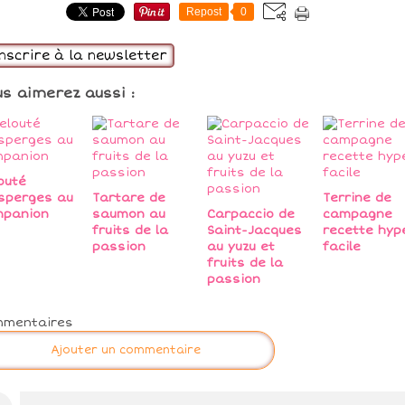
Repost
0
inscrire à la newsletter
us aimerez aussi :
outé
sperges au
Tartare de
Terrine de
mpanion
saumon au
Carpaccio de
campagne
fruits de la
Saint-Jacques
recette hyp
passion
au yuzu et
facile
fruits de la
passion
mmentaires
Ajouter un commentaire