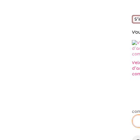
S'
Vo
Vel
d’a
co
co