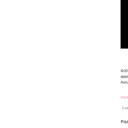
©
20
appa
Aucu
Voi
Ca
Pa