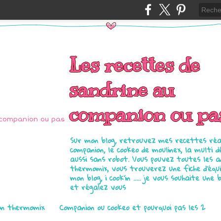
Les recettes de
sandrine au
companion ou pa
Sur mon blog, retrouvez mes recettes réal
companion, le cookeo de moulinex, la multi d
aussi sans robot. Vous pouvez toutes les 
thermomix, vous trouverez une fiche d'équ
mon blog, i cook'in ..... je vous souhaite une 
et régalez vous
on thermomix
Companion ou cookeo et pourquoi pas les 2