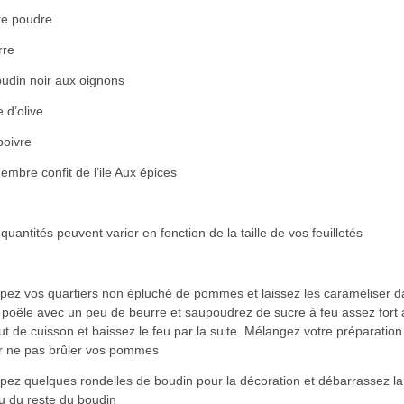
re poudre
rre
oudin noir aux oignons
e d’olive
poivre
embre confit de l’ile Aux épices
quantités peuvent varier en fonction de la taille de vos feuilletés
pez vos quartiers non épluché de pommes et laissez les caraméliser d
 poêle avec un peu de beurre et saupoudrez de sucre à feu assez fort 
t de cuisson et baissez le feu par la suite. Mélangez votre préparation
r ne pas brûler vos pommes
pez quelques rondelles de boudin pour la décoration et débarrassez la
u du reste du boudin