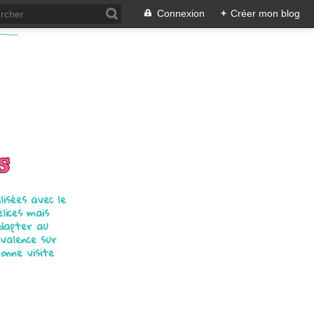
Connexion
+
Créer mon blog
s
isées avec le
élices mais
adapter au
ivalence sur
bonne visite