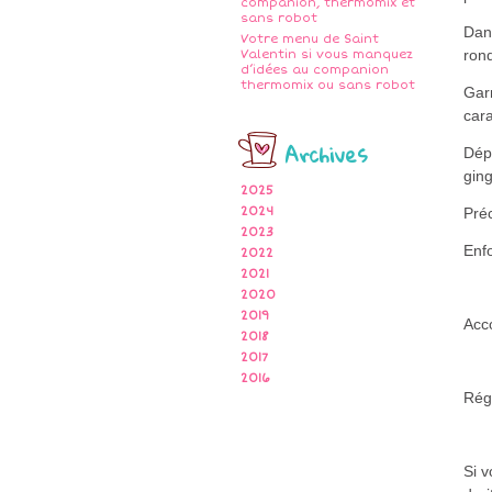
companion, thermomix et
sans robot
Dans
Votre menu de Saint
rond
Valentin si vous manquez
d’idées au companion
thermomix ou sans robot
Garn
car
Archives
Dép
gin
2025
2024
Préc
2023
Enfo
2022
2021
2020
2019
Acco
2018
2017
2016
Rég
Si 