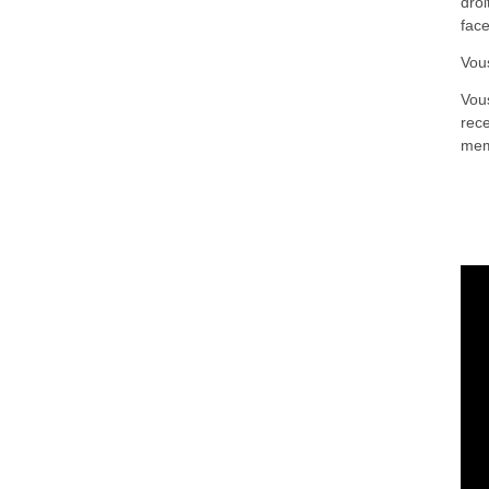
droi
fac
Vous
Vou
rece
me