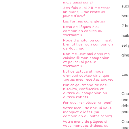
mais aussi sans)
suc
J'en fais quoi ? Il me reste
un blanc, il me reste un
beu
jaune d’oeuf
Les farines sans gluten
2 b
Menu de Pâques 2 au
companion cookeo ou
thermomix
huil
Mode d'emploi ou comment
bien utiliser son companion
sel 
de Moulinex
Mon meilleur ami dans ma
ging
cuisine 😆 mon companion
et pourquoi pas le
thermomix
Notice astuce et mode
Les 
d’emploi cookeo ainsi que
toutes mes recettes cookeo
Panier gourmand de noël,
biscuits, confiseries et
autres au companion ou
Cou
autres robots
une
Par quoi remplacer un oeuf
débu
Votre menu de noël si vous
pou
manquez d'idées (au
companion ou autre robot)
Cou
Votre menu de pâques si
vous manquez d'idées, au
pea