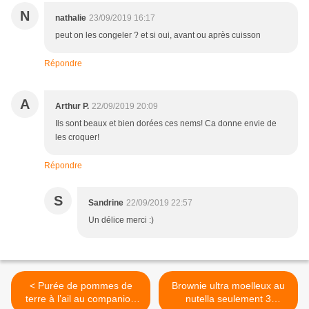
N
nathalie
23/09/2019 16:17
peut on les congeler ? et si oui, avant ou après cuisson
Répondre
A
Arthur P.
22/09/2019 20:09
Ils sont beaux et bien dorées ces nems! Ca donne envie de
les croquer!
Répondre
S
Sandrine
22/09/2019 22:57
Un délice merci :)
< Purée de pommes de
Brownie ultra moelleux au
terre à l’ail au companion
nutella seulement 3