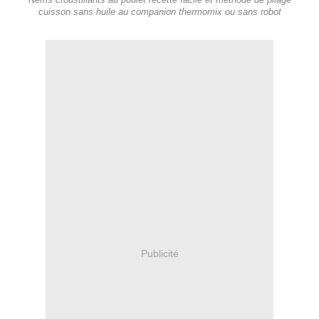
Nems croustillants au poulet recette facile et méthode de pliage
cuisson sans huile au companion thermomix ou sans robot
Publicité