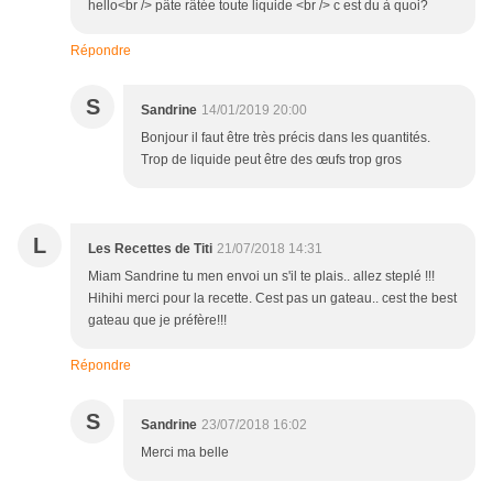
hello<br /> pâte râtée toute liquide <br /> c est du à quoi?
Répondre
S
Sandrine
14/01/2019 20:00
Bonjour il faut être très précis dans les quantités.
Trop de liquide peut être des œufs trop gros
L
Les Recettes de Titi
21/07/2018 14:31
Miam Sandrine tu men envoi un s'il te plais.. allez steplé !!!
Hihihi merci pour la recette. Cest pas un gateau.. cest the best
gateau que je préfère!!!
Répondre
S
Sandrine
23/07/2018 16:02
Merci ma belle