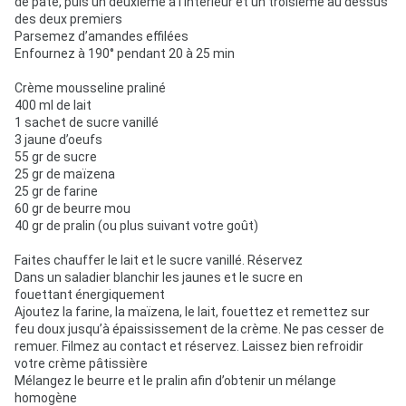
de pâte, puis un deuxième à l'intérieur et un troisième au dessus
des deux premiers
Parsemez d’amandes effilées
Enfournez à 190° pendant 20 à 25 min
Crème mousseline praliné
400 ml de lait
1 sachet de sucre vanillé
3 jaune d’oeufs
55 gr de sucre
25 gr de maïzena
25 gr de farine
60 gr de beurre mou
40 gr de pralin (ou plus suivant votre goût)
Faites chauffer le lait et le sucre vanillé. Réservez
Dans un saladier blanchir les jaunes et le sucre en
fouettant énergiquement
Ajoutez la farine, la maïzena, le lait, fouettez et remettez sur
feu doux jusqu’à épaississement de la crème. Ne pas cesser de
remuer. Filmez au contact et réservez. Laissez bien refroidir
votre crème pâtissière
Mélangez le beurre et le pralin afin d’obtenir un mélange
homogène