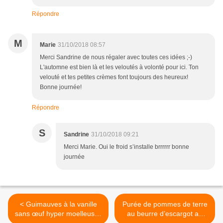
Répondre
M
Marie
31/10/2018 08:57
Merci Sandrine de nous régaler avec toutes ces idées ;-)
L'automne est bien là et les veloutés à volonté pour ici. Ton
velouté et tes petites crèmes font toujours des heureux!
Bonne journée!
Répondre
S
Sandrine
31/10/2018 09:21
Merci Marie. Oui le froid s’installe brrrrrr bonne
journée
< Guimauves à la vanille
Purée de pommes de terre
sans œuf hyper moelleuses
au beurre d’escargot au