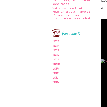
fac
companion, thermomix et
sans robot
Vous
Votre menu de Saint
Valentin si vous manquez
d’idées au companion
thermomix ou sans robot
Archives
2025
2024
2023
2022
2021
2020
2019
2018
2017
2016