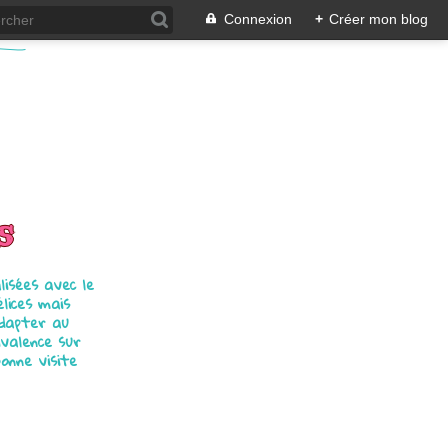
Connexion
+
Créer mon blog
s
isées avec le
élices mais
adapter au
ivalence sur
bonne visite