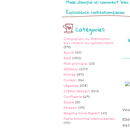
Mode d’emploi ou comment bien 
Équivalence cookeo/companion
Catégories
Companion ou thermomix
ou i cook'in ou autres robot
(591)
Sucré
(417)
Salé
(402)
Plat principal
(211)
Gâteaux
(207)
Entrée
(159)
Cookeo
(116)
Légumes
(108)
Crème dessert
(104)
Confiserie
(69)
Sauce
(51)
Poisson
(49)
Voi
Magimix Cook Expert
(47)
Pains brioches viennoiseries
Ell
(40)
est