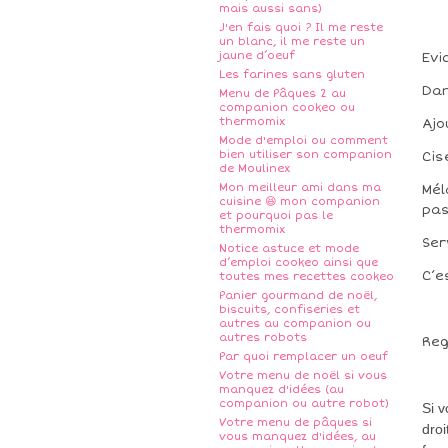
mais aussi sans)
J'en fais quoi ? Il me reste
un blanc, il me reste un
jaune d’oeuf
Evi
Les farines sans gluten
Dan
Menu de Pâques 2 au
companion cookeo ou
thermomix
Ajo
Mode d'emploi ou comment
bien utiliser son companion
Cis
de Moulinex
Mon meilleur ami dans ma
Mél
cuisine 😆 mon companion
pa
et pourquoi pas le
thermomix
Ser
Notice astuce et mode
d’emploi cookeo ainsi que
C’e
toutes mes recettes cookeo
Panier gourmand de noël,
biscuits, confiseries et
autres au companion ou
autres robots
Reg
Par quoi remplacer un oeuf
Votre menu de noël si vous
manquez d'idées (au
companion ou autre robot)
Si 
Votre menu de pâques si
droi
vous manquez d'idées, au