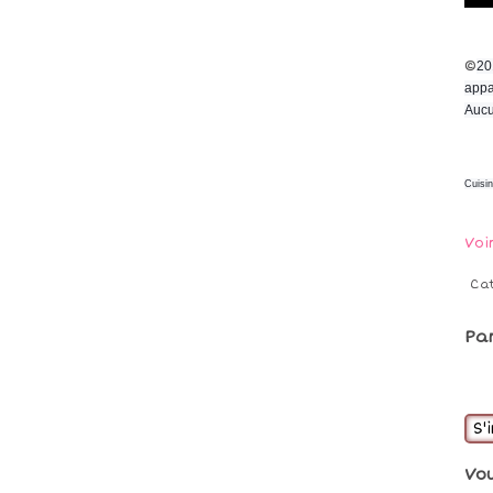
©
20
appa
Aucu
Cuisi
Voi
Ca
Pa
S'
Vo