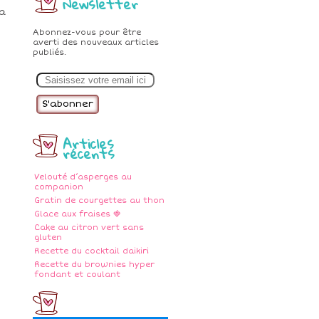
Newsletter
ma
Abonnez-vous pour être
averti des nouveaux articles
publiés.
E
m
a
i
l
Articles
récents
Velouté d’asperges au
companion
Gratin de courgettes au thon
Glace aux fraises 🍓
Cake au citron vert sans
gluten
Recette du cocktail daikiri
Recette du brownies hyper
fondant et coulant