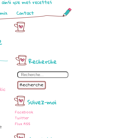
o ainsi que mes recettes
omix
Contact
e
Recherche
Recherche
Suivez-moi
Facebook
Twitter
Flux RSS
e