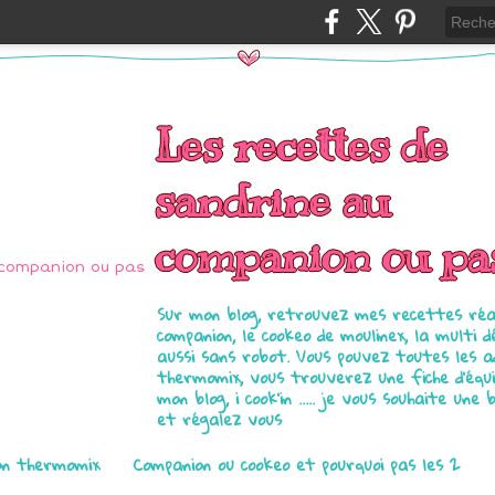
Les recettes de
sandrine au
companion ou pa
Sur mon blog, retrouvez mes recettes réal
companion, le cookeo de moulinex, la multi d
aussi sans robot. Vous pouvez toutes les 
thermomix, vous trouverez une fiche d'équ
mon blog, i cook'in ..... je vous souhaite une 
et régalez vous
on thermomix
Companion ou cookeo et pourquoi pas les 2