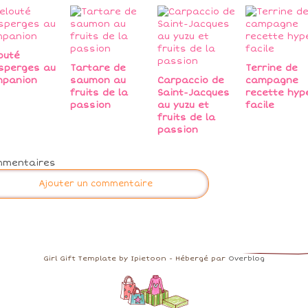
outé
sperges au
Tartare de
Terrine de
mpanion
saumon au
Carpaccio de
campagne
fruits de la
Saint-Jacques
recette hyp
passion
au yuzu et
facile
fruits de la
passion
mmentaires
Ajouter un commentaire
Girl Gift Template by Ipietoon - Hébergé par
Overblog