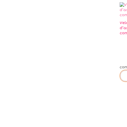
Vel
d’a
co
co