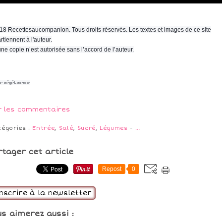
18 Recettesaucompanion. Tous droits réservés. Les textes et images de ce site
rtiennent à l'auteur.
ne copie n’est autorisée sans l’accord de l’auteur.
ne végétarienne
r les commentaires
tégories :
Entrée
,
Salé
,
Sucré
,
Légumes
-
…
rtager cet article
Repost
0
inscrire à la newsletter
us aimerez aussi :