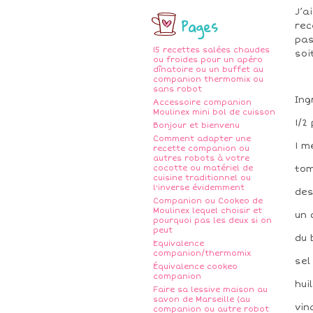
J’a
Pages
rec
pas
15 recettes salées chaudes
soi
ou froides pour un apéro
dînatoire ou un buffet au
companion thermomix ou
sans robot
Ing
Accessoire companion
Moulinex mini bol de cuisson
1/2
Bonjour et bienvenu
Comment adapter une
1 m
recette companion ou
autres robots à votre
cocotte ou matériel de
tom
cuisine traditionnel ou
l'inverse évidemment
des
Companion ou Cookeo de
Moulinex lequel choisir et
un 
pourquoi pas les deux si on
peut
du 
Equivalence
companion/thermomix
sel
Équivalence cookeo
companion
hui
Faire sa lessive maison au
savon de Marseille (au
vin
companion ou autre robot