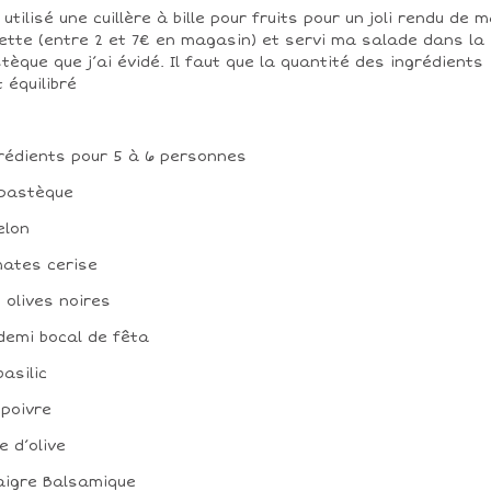
i utilisé une cuillère à bille pour fruits pour un joli rendu de 
ette (entre 2 et 7€ en magasin) et servi ma salade dans la
tèque que j’ai évidé. Il faut que la quantité des ingrédients
t équilibré
rédients pour 5 à 6 personnes
 pastèque
elon
ates cerise
 olives noires
demi bocal de fêta
basilic
 poivre
le d’olive
aigre Balsamique