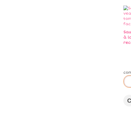
Sau
à l
rec
co