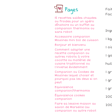
Pages
Fai
Fac
15 recettes salées chaudes
ou froides pour un apéro
dînatoire ou un buffet au
companion thermomix ou
Ing
sans robot
Accessoire companion
1 k
Moulinex mini bol de cuisson
Bonjour et bienvenu
1 o
Comment adapter une
recette companion ou
1 g
autres robots à votre
cocotte ou matériel de
hui
cuisine traditionnel ou
l'inverse évidemment
1 g
Companion ou Cookeo de
Moulinex lequel choisir et
pourquoi pas les deux si on
1 g
peut
Equivalence
1 g
companion/thermomix
Équivalence cookeo
200
companion
Faire sa lessive maison au
200
savon de Marseille (au
companion ou autre robot