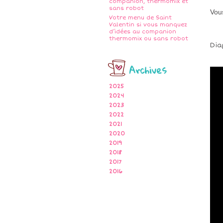
companion, thermomix et
sans robot
Vous
Votre menu de Saint
Valentin si vous manquez
d’idées au companion
thermomix ou sans robot
Di
Archives
2025
2024
2023
2022
2021
2020
2019
2018
2017
2016