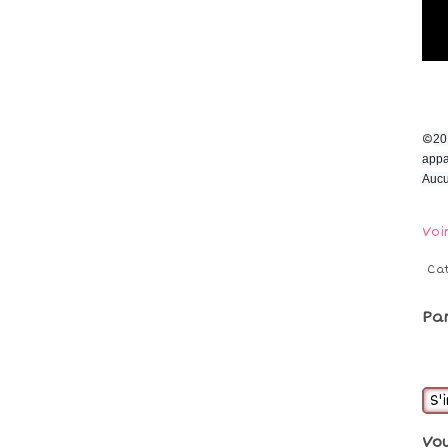
©
20
appa
Aucu
Voi
Ca
Pa
S'
Vo