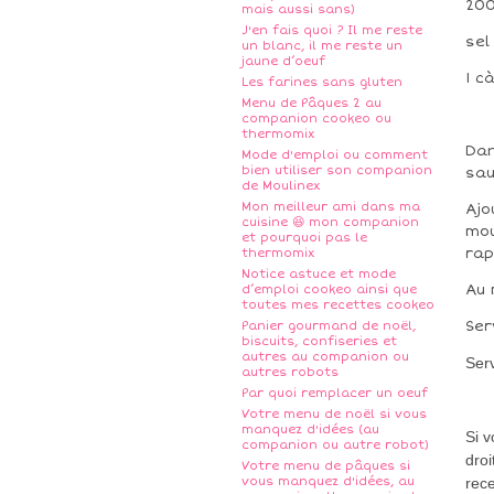
200
mais aussi sans)
J'en fais quoi ? Il me reste
sel
un blanc, il me reste un
jaune d’oeuf
1 c
Les farines sans gluten
Menu de Pâques 2 au
companion cookeo ou
thermomix
Dan
Mode d'emploi ou comment
bien utiliser son companion
sau
de Moulinex
Mon meilleur ami dans ma
Ajo
cuisine 😆 mon companion
mou
et pourquoi pas le
rap
thermomix
Notice astuce et mode
Au 
d’emploi cookeo ainsi que
toutes mes recettes cookeo
Ser
Panier gourmand de noël,
biscuits, confiseries et
autres au companion ou
Serv
autres robots
Par quoi remplacer un oeuf
Votre menu de noël si vous
manquez d'idées (au
Si 
companion ou autre robot)
droi
Votre menu de pâques si
vous manquez d'idées, au
rece