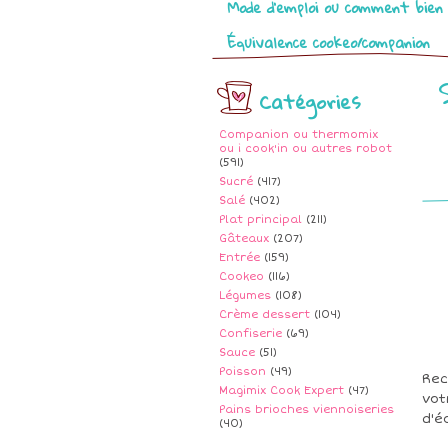
Mode d’emploi ou comment bien 
Équivalence cookeo/companion
Catégories
Companion ou thermomix
ou i cook'in ou autres robot
(591)
Sucré
(417)
Salé
(402)
Plat principal
(211)
Gâteaux
(207)
Entrée
(159)
Cookeo
(116)
Légumes
(108)
Crème dessert
(104)
Confiserie
(69)
Sauce
(51)
Poisson
(49)
Rec
Magimix Cook Expert
(47)
vot
Pains brioches viennoiseries
d'é
(40)