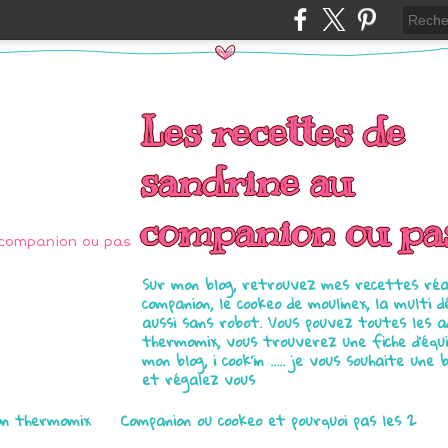
Les recettes de
sandrine au
companion ou pa
Sur mon blog, retrouvez mes recettes réal
companion, le cookeo de moulinex, la multi d
aussi sans robot. Vous pouvez toutes les 
thermomix, vous trouverez une fiche d'équ
mon blog, i cook'in ..... je vous souhaite une 
et régalez vous
on thermomix
Companion ou cookeo et pourquoi pas les 2