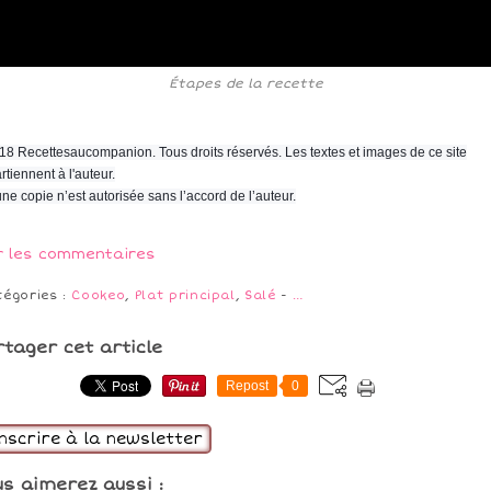
Étapes de la recette
18 Recettesaucompanion. Tous droits réservés. Les textes et images de ce site
rtiennent à l'auteur.
ne copie n’est autorisée sans l’accord de l’auteur.
r les commentaires
tégories :
Cookeo
,
Plat principal
,
Salé
-
…
rtager cet article
Repost
0
inscrire à la newsletter
us aimerez aussi :