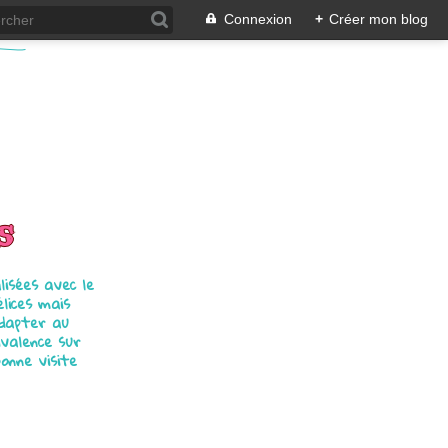
Connexion
+
Créer mon blog
s
isées avec le
élices mais
adapter au
ivalence sur
bonne visite