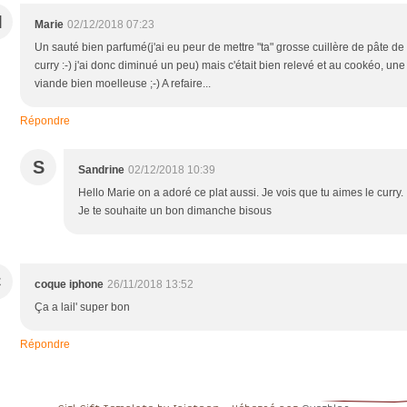
M
Marie
02/12/2018 07:23
Un sauté bien parfumé(j'ai eu peur de mettre "ta" grosse cuillère de pâte de
curry :-) j'ai donc diminué un peu) mais c'était bien relevé et au cookéo, une
viande bien moelleuse ;-) A refaire...
Répondre
S
Sandrine
02/12/2018 10:39
Hello Marie on a adoré ce plat aussi. Je vois que tu aimes le curry.
Je te souhaite un bon dimanche bisous
C
coque iphone
26/11/2018 13:52
Ça a lail' super bon
Répondre