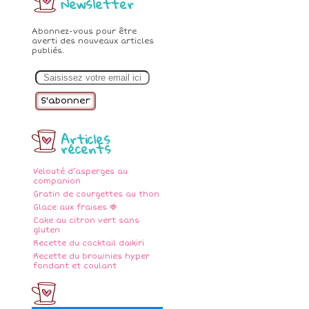
Newsletter
.
Abonnez-vous pour être
averti des nouveaux articles
publiés.
E
m
a
i
l
Articles
récents
Velouté d’asperges au
companion
Gratin de courgettes au thon
Glace aux fraises 🍓
Cake au citron vert sans
gluten
Recette du cocktail daikiri
Recette du brownies hyper
fondant et coulant