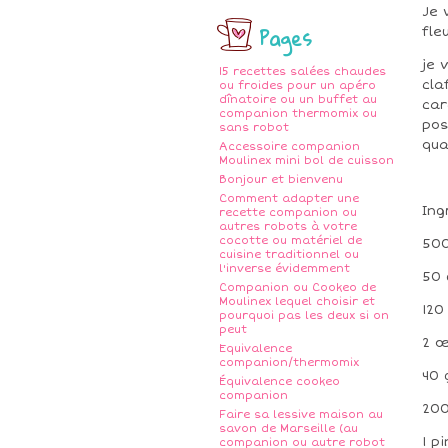
Je 
Pages
fle
je 
15 recettes salées chaudes
cla
ou froides pour un apéro
dînatoire ou un buffet au
car
companion thermomix ou
pos
sans robot
qua
Accessoire companion
Moulinex mini bol de cuisson
Bonjour et bienvenu
Comment adapter une
Ing
recette companion ou
autres robots à votre
cocotte ou matériel de
500
cuisine traditionnel ou
l'inverse évidemment
50 
Companion ou Cookeo de
Moulinex lequel choisir et
120
pourquoi pas les deux si on
peut
2 
Equivalence
companion/thermomix
40 
Équivalence cookeo
companion
200
Faire sa lessive maison au
savon de Marseille (au
1 p
companion ou autre robot