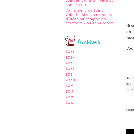
companion, thermomix et
sans robot
Votre menu de Saint
Valentin si vous manquez
d’idées au companion
thermomix ou sans robot
Si 
droi
rece
Archives
Vous
2025
2024
2023
2022
2021
©
20
2020
appa
2019
Aucu
2018
2017
2016
Cuisi