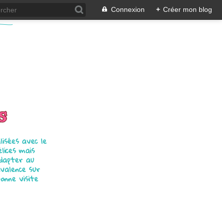
Connexion
+
Créer mon blog
s
isées avec le
élices mais
adapter au
ivalence sur
bonne visite