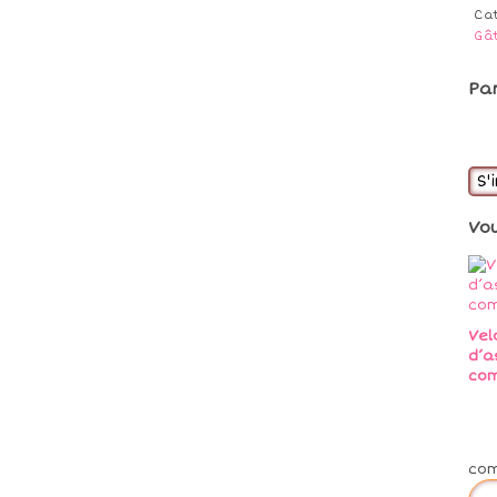
Ca
Gâ
Pa
S'
Vo
Vel
d’a
co
co