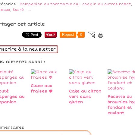
tégories :
Companion ou thermomix ou i cook'in ou autres robot
,
teaux
,
Sucré
-
…
rtager cet article
Repost
0
inscrire à la newsletter
us aimerez aussi :
Glace aux
outé
fraises 🍓
Cake au citron
sperges au
vert sans
Recette du
mpanion
gluten
brownies hy
fondant et
coulant
mmentaires