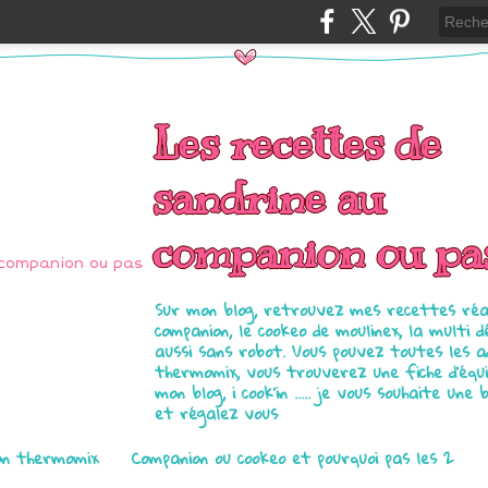
Les recettes de
sandrine au
companion ou pa
Sur mon blog, retrouvez mes recettes réal
companion, le cookeo de moulinex, la multi d
aussi sans robot. Vous pouvez toutes les 
thermomix, vous trouverez une fiche d'équ
mon blog, i cook'in ..... je vous souhaite une 
et régalez vous
on thermomix
Companion ou cookeo et pourquoi pas les 2