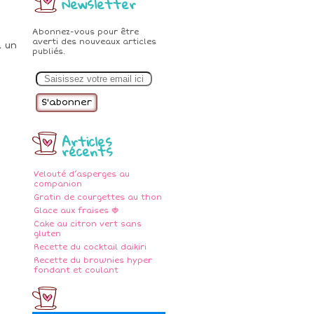
Newsletter
Abonnez-vous pour être
averti des nouveaux articles
, un
publiés.
E
m
a
i
l
Articles
récents
Velouté d’asperges au
companion
Gratin de courgettes au thon
Glace aux fraises 🍓
Cake au citron vert sans
gluten
Recette du cocktail daikiri
Recette du brownies hyper
fondant et coulant