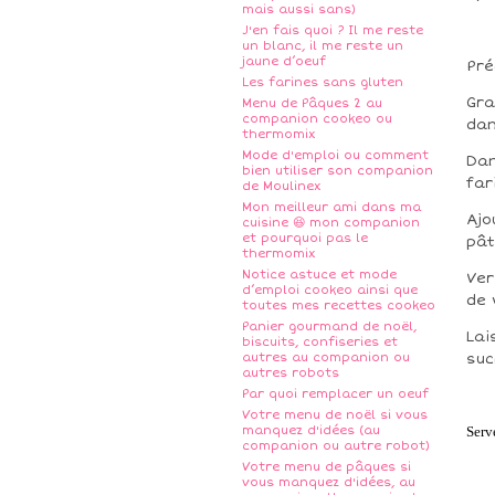
mais aussi sans)
J'en fais quoi ? Il me reste
un blanc, il me reste un
jaune d’oeuf
Pré
Les farines sans gluten
Gra
Menu de Pâques 2 au
companion cookeo ou
dan
thermomix
Mode d'emploi ou comment
Dan
bien utiliser son companion
far
de Moulinex
Mon meilleur ami dans ma
Ajo
cuisine 😆 mon companion
et pourquoi pas le
pâ
thermomix
Notice astuce et mode
Ver
d’emploi cookeo ainsi que
de 
toutes mes recettes cookeo
Panier gourmand de noël,
Lai
biscuits, confiseries et
autres au companion ou
suc
autres robots
Par quoi remplacer un oeuf
Votre menu de noël si vous
manquez d'idées (au
Serv
companion ou autre robot)
Votre menu de pâques si
vous manquez d'idées, au