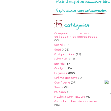
Mode d’emploi ou comment bien 
Équivalence cookeo/companion
Catégories
Companion ou thermomix
ou i cook'in ou autres robot
(591)
Sucré
(417)
Salé
(402)
Plat principal
(211)
Gâteaux
(207)
Entrée
(159)
Cookeo
(116)
Légumes
(108)
Crème dessert
(104)
Confiserie
(69)
Sauce
(51)
Poisson
(49)
Magimix Cook Expert
(47)
Pains brioches viennoiseries
(40)