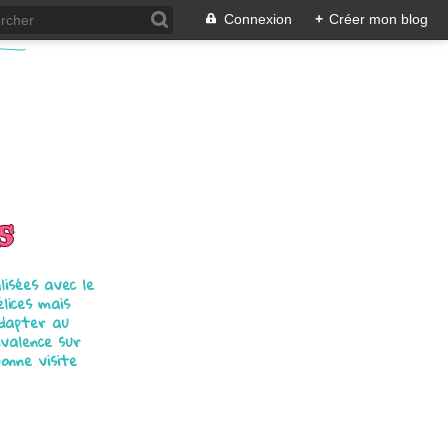
Connexion
+
Créer mon blog
s
isées avec le
élices mais
adapter au
ivalence sur
bonne visite