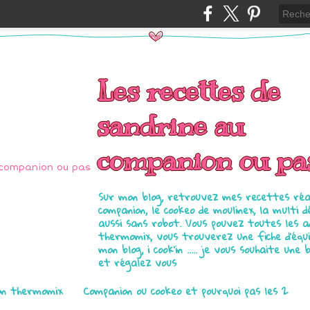
Les recettes de
sandrine au
companion ou pa
Sur mon blog, retrouvez mes recettes réal
companion, le cookeo de moulinex, la multi d
aussi sans robot. Vous pouvez toutes les 
thermomix, vous trouverez une fiche d'équ
mon blog, i cook'in ..... je vous souhaite une 
et régalez vous
on thermomix
Companion ou cookeo et pourquoi pas les 2