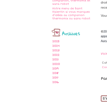
companion, thermomix et
droi
sans robot
rece
Votre menu de Saint
Valentin si vous manquez
d’idées au companion
Vous
thermomix ou sans robot
Archives
©
20
appa
Aucu
2025
2024
2023
Voi
2022
2021
Ca
2020
Co
2019
2018
2017
Pa
2016
S'