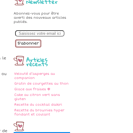
Newsletter
Abonnez-vous pour être
averti des nouveaux articles
publiés.
E
m
a
i
l
Articles
 le
récents
 ou
Velouté d’asperges au
companion
Gratin de courgettes au thon
Glace aux fraises 🍓
Cake au citron vert sans
gluten
Recette du cocktail daikiri
Recette du brownies hyper
fondant et coulant
r de