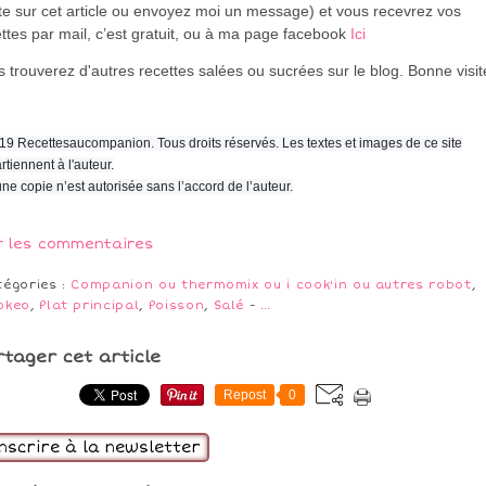
te sur cet article ou envoyez moi un message) et vous recevrez vos
ttes par mail, c’est gratuit
, ou à ma page facebook
Ici
 trouverez d'autres recettes salées ou sucrées sur le blog. Bonne visi
19 Recettesaucompanion. Tous droits réservés. Les textes et images de ce site
rtiennent à l'auteur.
ne copie n’est autorisée sans l’accord de l’auteur.
r les commentaires
tégories :
Companion ou thermomix ou i cook'in ou autres robot
,
okeo
,
Plat principal
,
Poisson
,
Salé
-
…
rtager cet article
Repost
0
inscrire à la newsletter