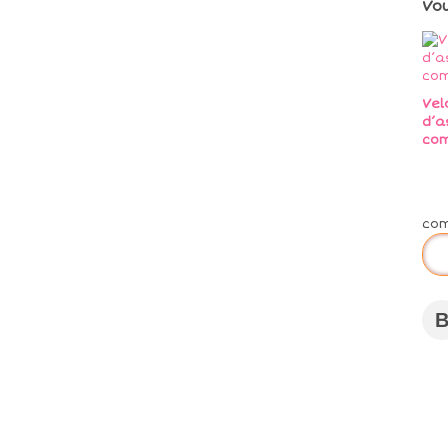
Vo
Vel
d’a
co
co