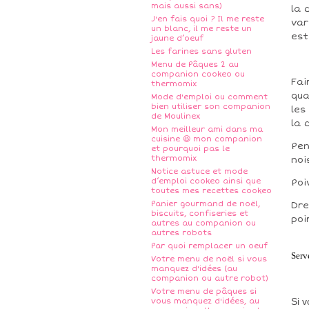
mais aussi sans)
la 
J'en fais quoi ? Il me reste
var
un blanc, il me reste un
est
jaune d’oeuf
Les farines sans gluten
Menu de Pâques 2 au
companion cookeo ou
Fai
thermomix
qua
Mode d'emploi ou comment
bien utiliser son companion
les
de Moulinex
la 
Mon meilleur ami dans ma
cuisine 😆 mon companion
Pen
et pourquoi pas le
thermomix
noi
Notice astuce et mode
d’emploi cookeo ainsi que
Poi
toutes mes recettes cookeo
Panier gourmand de noël,
Dre
biscuits, confiseries et
poi
autres au companion ou
autres robots
Par quoi remplacer un oeuf
Serv
Votre menu de noël si vous
manquez d'idées (au
companion ou autre robot)
Votre menu de pâques si
Si 
vous manquez d'idées, au