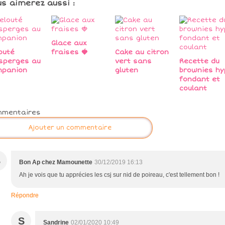
us aimerez aussi :
Glace aux
outé
fraises 🍓
Cake au citron
sperges au
vert sans
Recette du
mpanion
gluten
brownies hy
fondant et
coulant
mmentaires
Ajouter un commentaire
B
Bon Ap chez Mamounette
30/12/2019 16:13
Ah je vois que tu apprécies les csj sur nid de poireau, c'est tellement bon !
Répondre
S
Sandrine
02/01/2020 10:49