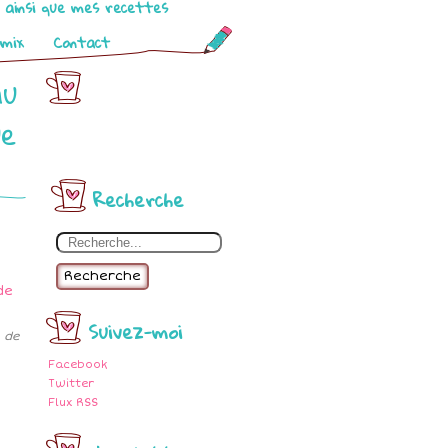
o ainsi que mes recettes
omix
Contact
au
ue
Recherche
Recherche
Suivez-moi
 de
Facebook
Twitter
Flux RSS