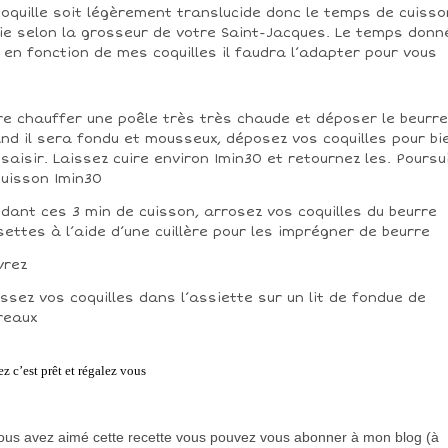
coquille soit légèrement translucide donc le temps de cuisso
ie selon la grosseur de votre Saint-Jacques. Le temps donné
 en fonction de mes coquilles il faudra l’adapter pour vous
re chauffer une poêle très très chaude et déposer le beurre
nd il sera fondu et mousseux, déposez vos coquilles pour bi
 saisir. Laissez cuire environ 1min30 et retournez les. Poursu
cuisson 1min30
dant ces 3 min de cuisson, arrosez vos coquilles du beurre
settes à l’aide d’une cuillère pour les imprégner de beurre
vrez
ssez vos coquilles dans l’assiette sur un lit de fondue de
reaux
ez c’est prêt et régalez vous
vous avez aimé cette recette vous pouvez vous abonner à mon blog (à