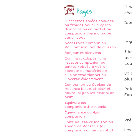
Il 
Pages
réa
15 recettes salées chaudes
Idé
ou froides pour un apéro
dînatoire ou un buffet au
companion thermomix ou
sans robot
Ing
Accessoire companion
Moulinex mini bol de cuisson
8 b
Bonjour et bienvenu
aur
Comment adapter une
recette companion ou
sou
autres robots à votre
cocotte ou matériel de
Un 
cuisine traditionnel ou
plu
l'inverse évidemment
Companion ou Cookeo de
Poi
Moulinex lequel choisir et
pourquoi pas les deux si on
Fon
peut
Equivalence
companion/thermomix
Équivalence cookeo
companion
Pré
Faire sa lessive maison au
savon de Marseille (au
Les
companion ou autre robot