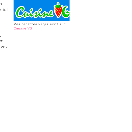
n
 ici
Mes recettes végés sont sur
Cuisine VG
,
en
ivez