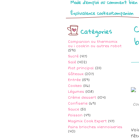
Mode d’emploi ou comment bien 
Équivalence cookeo/companion
C
Catégories
b
Companion ou thermomix
ou i cook'in ou autres robot
(591)
Sucré
(417)
Salé
(402)
Plat principal
(211)
Gâteaux
(207)
Entrée
(159)
Cookeo
(116)
Légumes
(108)
Crème dessert
(104)
Confiserie
(69)
Co
Sauce
(51)
Poisson
(49)
Magimix Cook Expert
(47)
Pains brioches viennoiseries
Voi
(40)
fêt