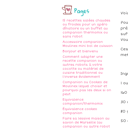
Pages
Voi
15 recettes salées chaudes
Pou
ou froides pour un apéro
pré
dînatoire ou un buffet au
companion thermomix ou
suf
sans robot
Vou
Accessoire companion
Moulinex mini bol de cuisson
Ces
Bonjour et bienvenu
met
Comment adapter une
recette companion ou
autres robots à votre
cocotte ou matériel de
cuisine traditionnel ou
Ing
l'inverse évidemment
Companion ou Cookeo de
1 o
Moulinex lequel choisir et
pourquoi pas les deux si on
160
peut
Equivalence
30 
companion/thermomix
Équivalence cookeo
80 
companion
Faire sa lessive maison au
50 
savon de Marseille (au
companion ou autre robot