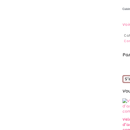
Cuisi
Voi
Ca
Con
Pa
S'
Vo
Vel
d’a