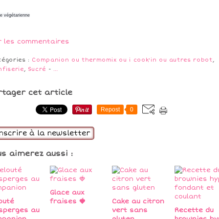
ne végétarienne
r les commentaires
tégories :
Companion ou thermomix ou i cook'in ou autres robot
,
fiserie
,
Sucré
-
…
rtager cet article
Repost
0
inscrire à la newsletter
us aimerez aussi :
Glace aux
outé
fraises 🍓
Cake au citron
sperges au
vert sans
Recette du