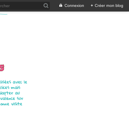
Connexion
+
Créer mon blog
s
isées avec le
élices mais
adapter au
ivalence sur
bonne visite