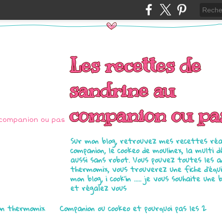
Les recettes de
sandrine au
companion ou pa
Sur mon blog, retrouvez mes recettes réal
companion, le cookeo de moulinex, la multi d
aussi sans robot. Vous pouvez toutes les 
thermomix, vous trouverez une fiche d'équ
mon blog, i cook'in ..... je vous souhaite une 
et régalez vous
on thermomix
Companion ou cookeo et pourquoi pas les 2