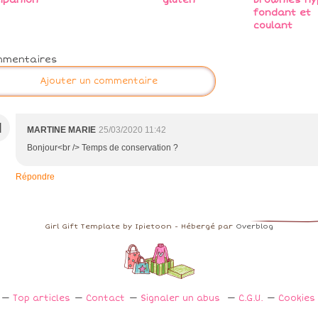
mpanion
gluten
brownies hy
fondant et
coulant
mmentaires
Ajouter un commentaire
M
MARTINE MARIE
25/03/2020 11:42
Bonjour<br /> Temps de conservation ?
Répondre
Girl Gift Template by Ipietoon - Hébergé par
Overblog
Top articles
Contact
Signaler un abus
C.G.U.
Cookies