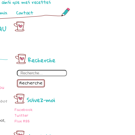
o ainsi que mes recettes
omix
Contact
au
Recherche
Recherche
Suivez-moi
obot
Facebook
Twitter
ot,
Flux RSS