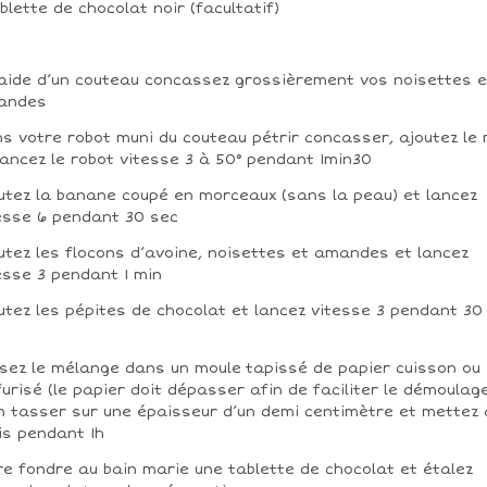
ablette de chocolat noir (facultatif)
’aide d’un couteau concassez grossièrement vos noisettes e
andes
s votre robot muni du couteau pétrir concasser, ajoutez le 
lancez le robot vitesse 3 à 50° pendant 1min30
utez la banane coupé en morceaux (sans la peau) et lancez
esse 6 pendant 30 sec
utez les flocons d’avoine, noisettes et amandes et lancez
esse 3 pendant 1 min
utez les pépites de chocolat et lancez vitesse 3 pendant 30
sez le mélange dans un moule tapissé de papier cuisson ou
furisé (le papier doit dépasser afin de faciliter le démoulage
n tasser sur une épaisseur d’un demi centimètre et mettez 
is pendant 1h
re fondre au bain marie une tablette de chocolat et étalez