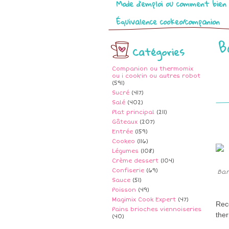
Mode d’emploi ou comment bien 
Équivalence cookeo/companion
B
Catégories
Companion ou thermomix
ou i cook'in ou autres robot
(591)
Sucré
(417)
Salé
(402)
Plat principal
(211)
Gâteaux
(207)
Entrée
(159)
Cookeo
(116)
Légumes
(108)
Crème dessert
(104)
Confiserie
(69)
Bar
Sauce
(51)
Poisson
(49)
Magimix Cook Expert
(47)
Rece
Pains brioches viennoiseries
the
(40)