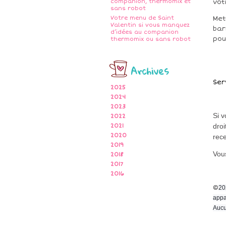
companion, thermomix et
vot
sans robot
Votre menu de Saint
Met
Valentin si vous manquez
bar
d’idées au companion
pou
thermomix ou sans robot
Archives
Ser
2025
2024
2023
Si 
2022
droi
2021
2020
rece
2019
Vous
2018
2017
2016
©
20
appa
Aucu