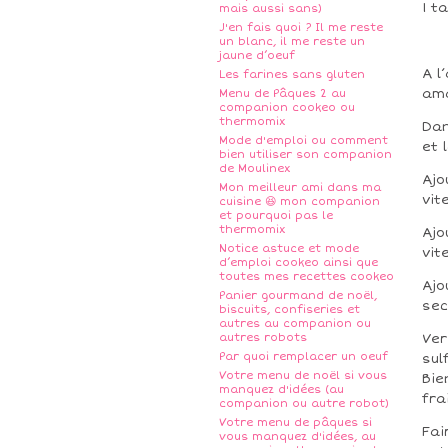
1 t
mais aussi sans)
J'en fais quoi ? Il me reste
un blanc, il me reste un
jaune d’oeuf
A l
Les farines sans gluten
am
Menu de Pâques 2 au
companion cookeo ou
thermomix
Dan
Mode d'emploi ou comment
et 
bien utiliser son companion
de Moulinex
Ajo
Mon meilleur ami dans ma
vit
cuisine 😆 mon companion
et pourquoi pas le
thermomix
Ajo
Notice astuce et mode
vit
d’emploi cookeo ainsi que
toutes mes recettes cookeo
Ajo
Panier gourmand de noël,
sec
biscuits, confiseries et
autres au companion ou
autres robots
Ver
Par quoi remplacer un oeuf
sul
Votre menu de noël si vous
Bie
manquez d'idées (au
fra
companion ou autre robot)
Votre menu de pâques si
Fai
vous manquez d'idées, au