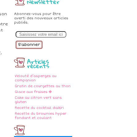
Newsletter
sson
Abonnez-vous pour être
averti des nouveaux articles
publiés.
otre
st
E
m
a
i
l
,
Articles
récents
Velouté d’asperges au
companion
Gratin de courgettes au thon
Glace aux fraises 🍓
Cake au citron vert sans
gluten
Recette du cocktail daikiri
Recette du brownies hyper
fondant et coulant