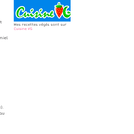
t
Mes recettes végés sont sur
Cuisine VG
miel
).
au