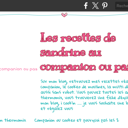
Les recettes de
sandrine au
companion ou pa
Sur mon blog, retrouvez mes recettes réal
companion, le cookeo de moulinex, la multi d
aussi sans robot. Vous pouvez toutes les 
thermomix, vous trouverez une fiche d'équ
mon blog, i cook'in ..... je vous souhaite une 
et régalez vous
on thermomix
Companion ou cookeo et pourquoi pas les 2