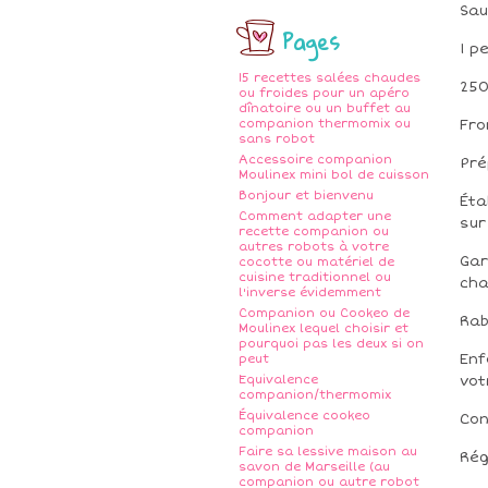
Sau
Pages
1 p
15 recettes salées chaudes
250
ou froides pour un apéro
dînatoire ou un buffet au
companion thermomix ou
Fr
sans robot
Accessoire companion
Pré
Moulinex mini bol de cuisson
Bonjour et bienvenu
Éta
Comment adapter une
sur
recette companion ou
autres robots à votre
Gar
cocotte ou matériel de
cuisine traditionnel ou
cha
l'inverse évidemment
Companion ou Cookeo de
Rab
Moulinex lequel choisir et
pourquoi pas les deux si on
Enf
peut
Equivalence
vot
companion/thermomix
Équivalence cookeo
Con
companion
Faire sa lessive maison au
Rég
savon de Marseille (au
companion ou autre robot