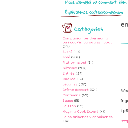
Mode d’emploi ou comment bien 
Équivalence cookeo/companion
en
Catégories
Companion ou thermomix
ou i cook'in ou autres robot
(591)
Sucré
(417)
Salé
(402)
Plat principal
(211)
Gâteaux
(207)
Entrée
(159)
Cookeo
(116)
Légumes
(108)
Crème dessert
(104)
Réa
Confiserie
(69)
Ing
Sauce
(51)
Poisson
(49)
1 p
Magimix Cook Expert
(47)
Pains brioches viennoiseries
htt
(40)