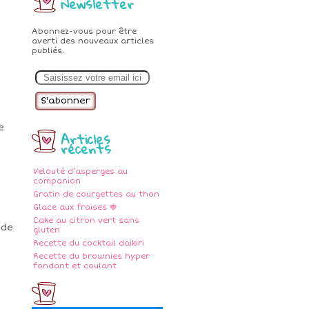
Newsletter
Abonnez-vous pour être
averti des nouveaux articles
publiés.
E
m
a
i
l
e
Articles
récents
Velouté d’asperges au
companion
Gratin de courgettes au thon
Glace aux fraises 🍓
Cake au citron vert sans
 de
gluten
Recette du cocktail daikiri
Recette du brownies hyper
fondant et coulant