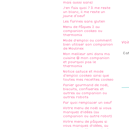
mais aussi sans)
J'en fais quoi ? Il me reste
un blanc, il me reste un
jaune d’oeuf
Les farines sans gluten
Menu de Pâques 2 au
companion cookeo ou
thermomix
Mode d'emploi ou comment
Voi
bien utiliser son companion
de Moulinex
Ca
Mon meilleur ami dans ma
cuisine 😆 mon companion
et pourquoi pas le
thermomix
Notice astuce et mode
d’emploi cookeo ainsi que
toutes mes recettes cookeo
Panier gourmand de noël,
biscuits, confiseries et
autres au companion ou
autres robots
Par quoi remplacer un oeuf
Votre menu de noël si vous
manquez d'idées (au
companion ou autre robot)
Votre menu de pâques si
vous manquez d'idées, au