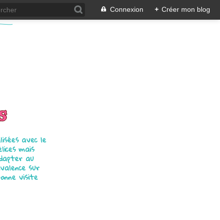
Connexion
+
Créer mon blog
s
isées avec le
élices mais
adapter au
ivalence sur
bonne visite