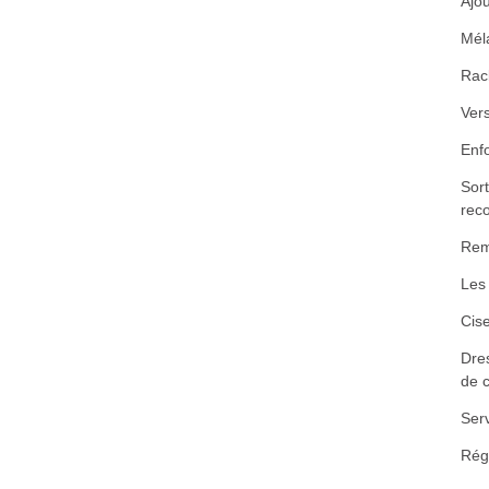
Ajou
Mél
Rac
Vers
Enfo
Sort
reco
Rem
Les 
Cise
Dres
de 
Ser
Rég