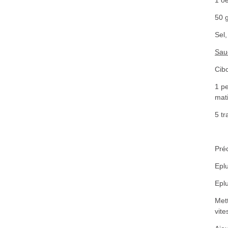
50 
Sel,
Sau
Cibo
1 pe
mati
5 t
Préc
Epl
Eplu
Mett
vite