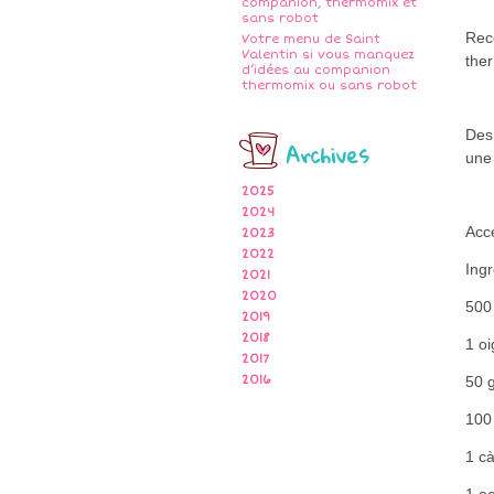
companion, thermomix et
sans robot
Rece
Votre menu de Saint
Valentin si vous manquez
the
d’idées au companion
thermomix ou sans robot
Des
Archives
une
2025
2024
Acce
2023
2022
Ingr
2021
2020
500
2019
2018
1 oi
2017
2016
50 
100 
1 cà
1 o