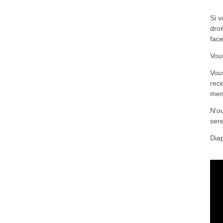
Si 
droi
fac
Vous
Vou
rece
me
N'ou
ser
Dia