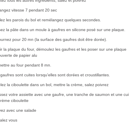
tez tous les autres ingrédients, salez et poivrez
angez vitesse 7
pendant 20 sec
lez les parois du bol et remélangez quelques secondes.
ez la pâte dans un moule à gaufres en silicone posé sur une plaque.
urnez pour 20 mn (la surface des gaufres doit être dorée).
ir la plaque du four, démoulez les gaufres et les poser sur une plaque
uverte de papier alu
ettre au four pendant 8 mn.
gaufres sont cuites lorsqu'elles sont dorées et croustillantes.
lez la ciboulette dans un bol, mettre la crème, salez poivrez
sez votre assiette avec une gaufre, une tranche de saumon et une cui
crème ciboulette
vez avec une salade
alez vous