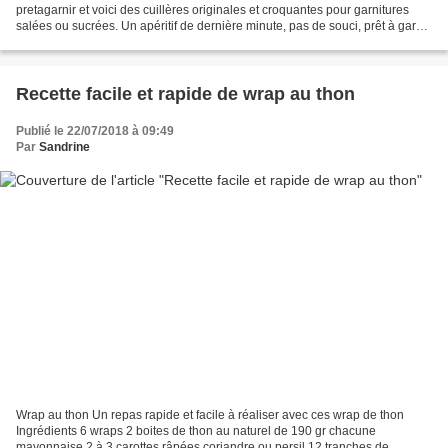
pretagarnir et voici des cuillères originales et croquantes pour garnitures
salées ou sucrées. Un apéritif de dernière minute, pas de souci, prêt à garnir
vous permet d’épater...
Recette facile et rapide de wrap au thon
Publié le 22/07/2018 à 09:49
Par
Sandrine
Wrap au thon Un repas rapide et facile à réaliser avec ces wrap de thon
Ingrédients 6 wraps 2 boites de thon au naturel de 190 gr chacune
mayonnaise 2 à 3 carottes râpées coriandre ou persil 12 tranches de