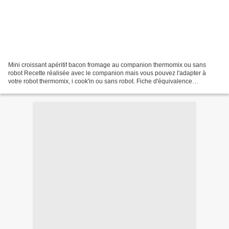
Mini croissant apéritif bacon fromage au companion thermomix ou sans
robot Recette réalisée avec le companion mais vous pouvez l'adapter à
votre robot thermomix, i cook'in ou sans robot. Fiche d'équivalence
thermomix Ici Voici des petits croissants vite...