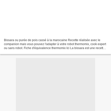
Bissara ou purée de pois cassé à la marocaine Recette réalisée avec le
companion mais vous pouvez l'adapter à votre robot thermomix, cook expert
ou sans robot. Fiche d'équivalence thermomix Ici La bissara est une recette
appartenant à la cuisine maghrébine,...