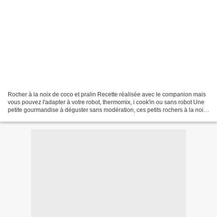
Rocher à la noix de coco et pralin Recette réalisée avec le companion mais
vous pouvez l'adapter à votre robot, thermomix, i cook'in ou sans robot Une
petite gourmandise à déguster sans modération, ces petits rochers à la noix
de coco et au pralin sont...