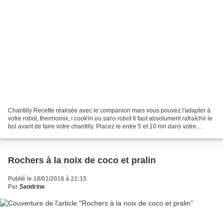
Chantilly Recette réalisée avec le companion mais vous pouvez l'adapter à
votre robot, thermomix, i cook'in ou sans robot Il faut absolument rafraîchir le
bol avant de faire votre chantilly. Placez le entre 5 et 10 mn dans votre
congélateur, muni du batteur...
Rochers à la noix de coco et pralin
Publié le 18/01/2016 à 21:15
Par
Sandrine