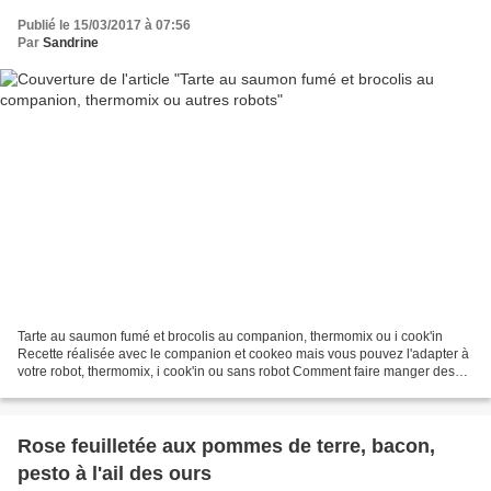
Publié le 15/03/2017 à 07:56
Par
Sandrine
Tarte au saumon fumé et brocolis au companion, thermomix ou i cook'in
Recette réalisée avec le companion et cookeo mais vous pouvez l'adapter à
votre robot, thermomix, i cook'in ou sans robot Comment faire manger des
légumes à ses enfants ? L'éternelle...
Rose feuilletée aux pommes de terre, bacon,
pesto à l'ail des ours