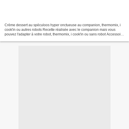
Crème dessert au spéculoos hyper onctueuse au companion, thermomix, i
cook'in ou autres robots Recette réalisée avec le companion mais vous
pouvez l'adapter à votre robot, thermomix, i cook'in ou sans robot Accessoire
ultrablade Je vous propose aujourd'hui...