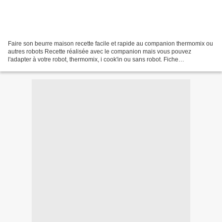
Faire son beurre maison recette facile et rapide au companion thermomix ou
autres robots Recette réalisée avec le companion mais vous pouvez
l'adapter à votre robot, thermomix, i cook'in ou sans robot. Fiche
d'équivalence thermomix Ici Je suis bluffée...