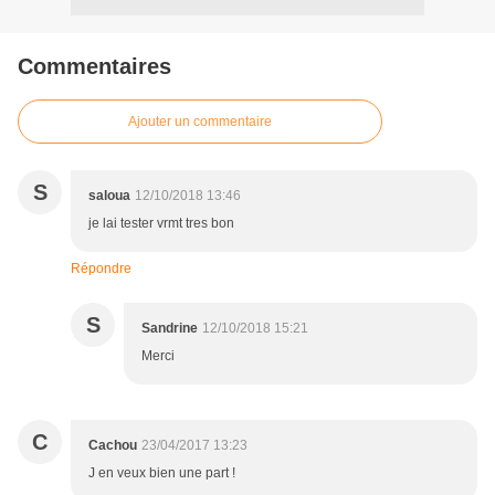
Commentaires
Ajouter un commentaire
S
saloua
12/10/2018 13:46
je lai tester vrmt tres bon
Répondre
S
Sandrine
12/10/2018 15:21
Merci
C
Cachou
23/04/2017 13:23
J en veux bien une part !