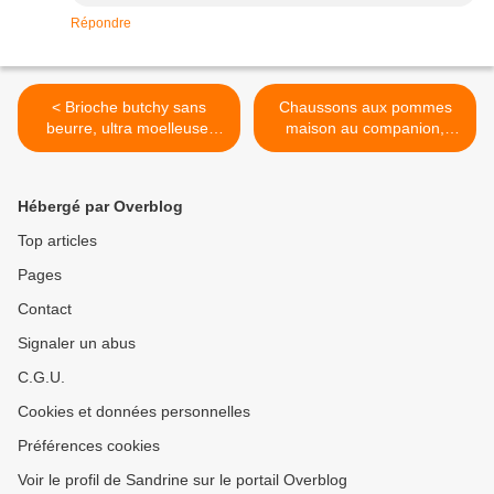
Répondre
< Brioche butchy sans
Chaussons aux pommes
beurre, ultra moelleuse,
maison au companion,
filante et aérée au
thermomix ou sans robot >
companion, thermomix ou
autres robots
Hébergé par Overblog
Top articles
Pages
Contact
Signaler un abus
C.G.U.
Cookies et données personnelles
Préférences cookies
Voir le profil de Sandrine sur le portail Overblog