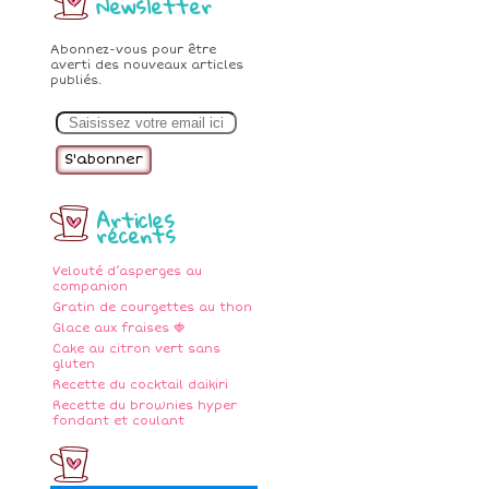
Newsletter
Abonnez-vous pour être
averti des nouveaux articles
publiés.
E
m
a
i
l
Articles
récents
Velouté d’asperges au
companion
Gratin de courgettes au thon
Glace aux fraises 🍓
Cake au citron vert sans
gluten
Recette du cocktail daikiri
Recette du brownies hyper
fondant et coulant