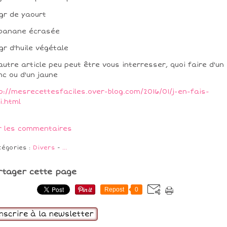
gr de yaourt
 banane écrasée
gr d'huile végétale
autre article peu peut être vous interresser, quoi faire d'un
nc ou d'un jaune
p://mesrecettesfaciles.over-blog.com/2016/01/j-en-fais-
i.html
r les commentaires
tégories :
Divers
-
…
rtager cette page
Repost
0
inscrire à la newsletter