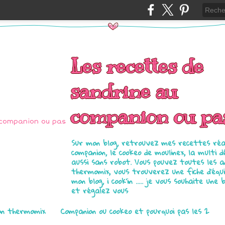
Les recettes de
sandrine au
companion ou pa
Sur mon blog, retrouvez mes recettes réal
companion, le cookeo de moulinex, la multi d
aussi sans robot. Vous pouvez toutes les 
thermomix, vous trouverez une fiche d'équ
mon blog, i cook'in ..... je vous souhaite une 
et régalez vous
on thermomix
Companion ou cookeo et pourquoi pas les 2