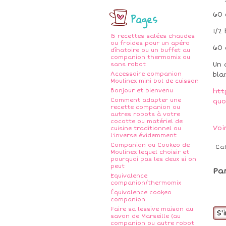
Pages
60 
1/2
15 recettes salées chaudes
ou froides pour un apéro
60 
dînatoire ou un buffet au
companion thermomix ou
Un 
sans robot
Accessoire companion
bla
Moulinex mini bol de cuisson
Bonjour et bienvenu
htt
Comment adapter une
quo
recette companion ou
autres robots à votre
cocotte ou matériel de
Voi
cuisine traditionnel ou
l'inverse évidemment
Companion ou Cookeo de
Ca
Moulinex lequel choisir et
pourquoi pas les deux si on
peut
Pa
Equivalence
companion/thermomix
Équivalence cookeo
companion
Faire sa lessive maison au
S'
savon de Marseille (au
companion ou autre robot