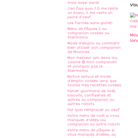
mais aussi sans)
Vo
J'en fais quoi ? Il me reste
un blanc, il me reste un
jaune d’oeuf
Les farines sans gluten
Menu de Pâques 2 au
companion cookeo ou
Mou
thermomix
lon
Mode d'emploi ou comment
bien utiliser son companion
de Moulinex
Mon meilleur ami dans ma
cuisine 😆 mon companion
et pourquoi pas le
thermomix
Notice astuce et mode
d’emploi cookeo ainsi que
toutes mes recettes cookeo
Panier gourmand de noël,
biscuits, confiseries et
autres au companion ou
autres robots
Par quoi remplacer un oeuf
Votre menu de noël si vous
manquez d'idées (au
companion ou autre robot)
Votre menu de pâques si
vous manquez d'idées, au