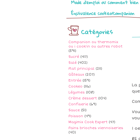
Mode d’emploi ou comment bien 
Équivalence cookeo/companion
Catégories
Companion ou thermomix
ou i cook'in ou autres robot
(591)
Sucré
(417)
Salé
(402)
Plat principal
(211)
Gâteaux
(207)
Entrée
(159)
La 
Cookeo
(116)
que
Légumes
(108)
Crème dessert
(104)
Com
Confiserie
(69)
Sauce
(51)
Vou
Poisson
(49)
vou
Magimix Cook Expert
(47)
Pains brioches viennoiseries
1 o
(40)
85 