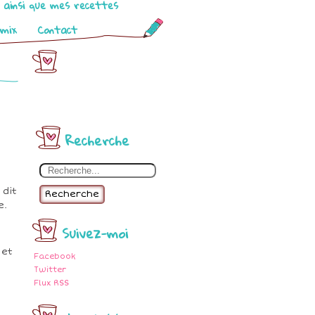
o ainsi que mes recettes
omix
Contact
Recherche
 dit
Recherche
e.
Suivez-moi
 et
Facebook
Twitter
Flux RSS