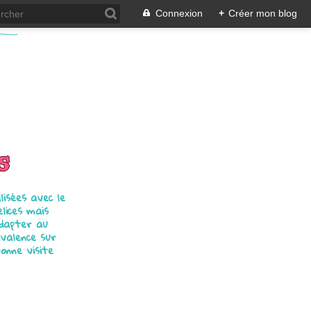
Connexion
+
Créer mon blog
s
isées avec le
élices mais
adapter au
ivalence sur
bonne visite