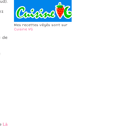
ud).
ez
Mes recettes végés sont sur
Cuisine VG
t de
t
te
Là