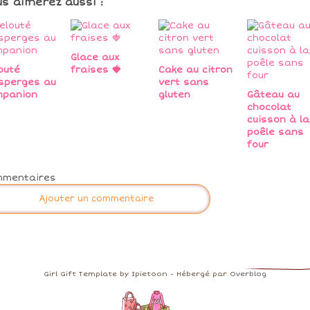
us aimerez aussi :
Glace aux
outé
fraises 🍓
Cake au citron
sperges au
vert sans
mpanion
gluten
Gâteau au
chocolat
cuisson à la
poêle sans
four
mmentaires
Ajouter un commentaire
Girl Gift Template by Ipietoon - Hébergé par
Overblog