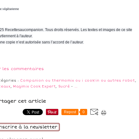
ne végétarienne
25 Recettesaucompanion. Tous droits réservés. Les textes et images de ce site
rtiennent à l'auteur.
ne copie n’est autorisée sans l’accord de l’auteur.
r les commentaires
tégories :
Companion ou thermomix ou i cook'in ou autres robot
,
teaux
,
Magimix Cook Expert
,
Sucré
-
…
rtager cet article
Repost
0
inscrire à la newsletter