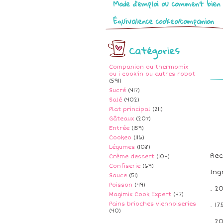
Mode d’emploi ou comment bien 
Équivalence cookeo/companion
Catégories
Companion ou thermomix
ou i cook'in ou autres robot
(591)
Sucré
(417)
Salé
(402)
Plat principal
(211)
Gâteaux
(207)
Entrée
(159)
Cookeo
(116)
Légumes
(108)
Rec
Crème dessert
(104)
Confiserie
(69)
Ing
Sauce
(51)
Poisson
(49)
. 2
Magimix Cook Expert
(47)
Pains brioches viennoiseries
. 1
(40)
. 2