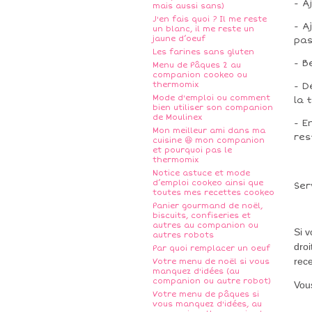
- A
mais aussi sans)
J'en fais quoi ? Il me reste
- A
un blanc, il me reste un
jaune d’oeuf
pas
Les farines sans gluten
- B
Menu de Pâques 2 au
companion cookeo ou
thermomix
- D
Mode d'emploi ou comment
la 
bien utiliser son companion
de Moulinex
- E
Mon meilleur ami dans ma
res
cuisine 😆 mon companion
et pourquoi pas le
thermomix
Notice astuce et mode
d’emploi cookeo ainsi que
Ser
toutes mes recettes cookeo
Panier gourmand de noël,
biscuits, confiseries et
autres au companion ou
Si 
autres robots
droi
Par quoi remplacer un oeuf
rece
Votre menu de noël si vous
manquez d'idées (au
companion ou autre robot)
Vous
Votre menu de pâques si
vous manquez d'idées, au