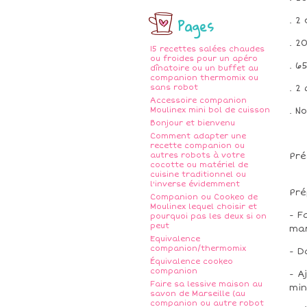
Pages
. 2
. 2
15 recettes salées chaudes
ou froides pour un apéro
. 6
dînatoire ou un buffet au
companion thermomix ou
sans robot
. 2
Accessoire companion
Moulinex mini bol de cuisson
. N
Bonjour et bienvenu
Comment adapter une
recette companion ou
autres robots à votre
Pré
cocotte ou matériel de
cuisine traditionnel ou
l'inverse évidemment
Pré
Companion ou Cookeo de
Moulinex lequel choisir et
- F
pourquoi pas les deux si on
peut
mar
Equivalence
companion/thermomix
- D
Équivalence cookeo
companion
- A
Faire sa lessive maison au
min
savon de Marseille (au
companion ou autre robot