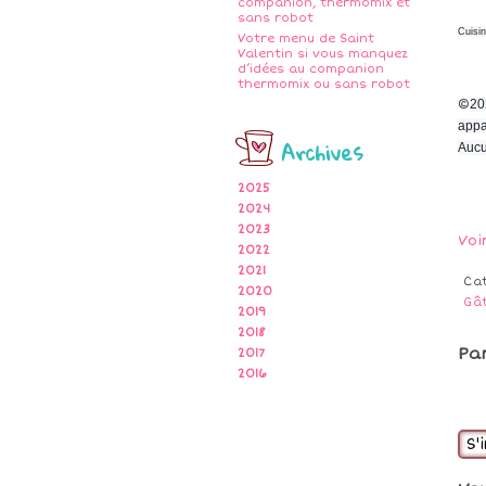
companion, thermomix et
sans robot
Cuisi
Votre menu de Saint
Valentin si vous manquez
d’idées au companion
thermomix ou sans robot
©
20
appa
Archives
Aucu
2025
2024
2023
Voi
2022
2021
Ca
2020
Gâ
2019
2018
Pa
2017
2016
S'