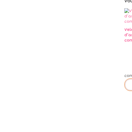
Vo
Vel
d’a
co
co