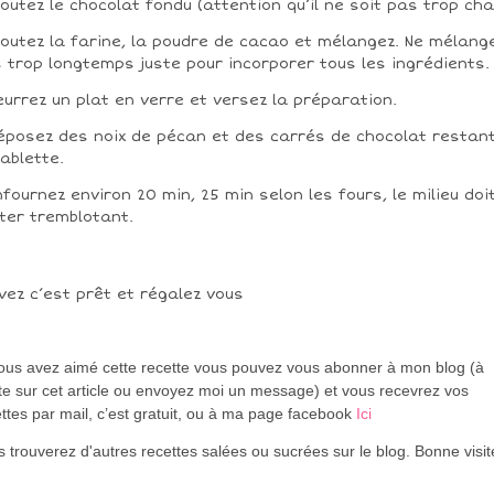
joutez le chocolat fondu (attention qu’il ne soit pas trop cha
joutez la farine, la poudre de cacao et mélangez. Ne mélang
 trop longtemps juste pour incorporer tous les ingrédients.
eurrez un plat en verre et versez la préparation.
éposez des noix de pécan et des carrés de chocolat restan
tablette.
nfournez environ 20 min, 25 min selon les fours, le milieu doi
ter tremblotant.
vez c’est prêt et régalez vous
vous avez aimé cette recette vous pouvez vous abonner à mon blog (à
te sur cet article ou envoyez moi un message) et vous recevrez vos
ttes par mail, c’est gratuit
, ou à ma page facebook
Ici
 trouverez d'autres recettes salées ou sucrées sur le blog. Bonne visi