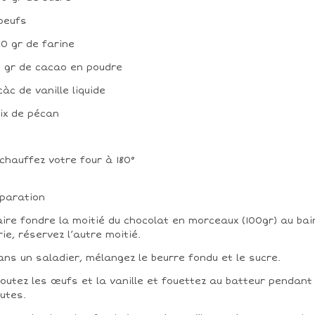
 oeufs
00 gr de farine
5 gr de cacao en poudre
 càc de vanille liquide
oix de pécan
chauffez votre four à 180°
paration
aire fondre la moitié du chocolat en morceaux (100gr) au bai
ie, réservez l’autre moitié.
ans un saladier, mélangez le beurre fondu et le sucre.
joutez les œufs et la vanille et fouettez au batteur pendant
utes.