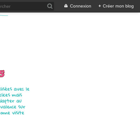
Connexion
+
Créer mon blog
s
isées avec le
élices mais
adapter au
ivalence sur
bonne visite