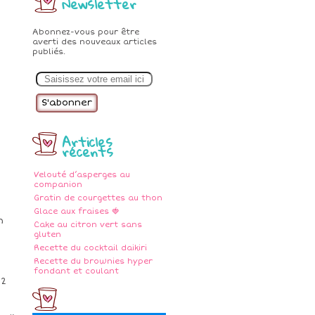
Newsletter
Abonnez-vous pour être
averti des nouveaux articles
publiés.
E
m
a
i
l
Articles
récents
Velouté d’asperges au
companion
Gratin de courgettes au thon
Glace aux fraises 🍓
n
Cake au citron vert sans
gluten
Recette du cocktail daikiri
Recette du brownies hyper
fondant et coulant
 2