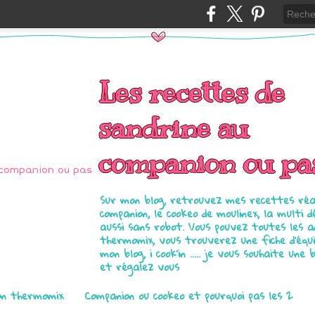
Les recettes de
sandrine au
companion ou pa
Sur mon blog, retrouvez mes recettes réal
companion, le cookeo de moulinex, la multi d
aussi sans robot. Vous pouvez toutes les 
thermomix, vous trouverez une fiche d'équ
mon blog, i cook'in ..... je vous souhaite une 
et régalez vous
on thermomix
Companion ou cookeo et pourquoi pas les 2