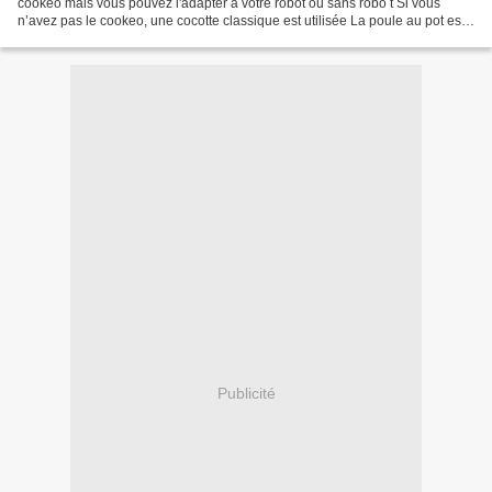
cookeo mais vous pouvez l'adapter à votre robot ou sans robo t Si vous
n’avez pas le cookeo, une cocotte classique est utilisée La poule au pot est
un plat traditionnel de la gastronomie...
Publicité