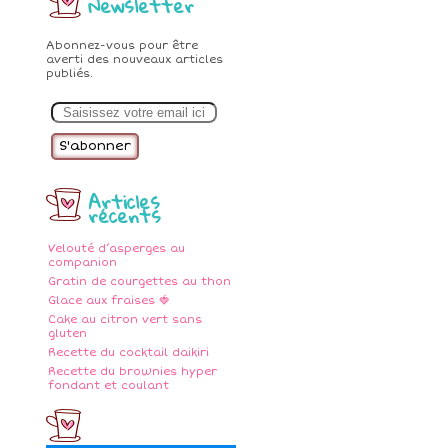
Newsletter
Abonnez-vous pour être
averti des nouveaux articles
publiés.
E
m
a
i
l
Articles
récents
Velouté d’asperges au
companion
Gratin de courgettes au thon
Glace aux fraises 🍓
Cake au citron vert sans
gluten
Recette du cocktail daikiri
Recette du brownies hyper
fondant et coulant