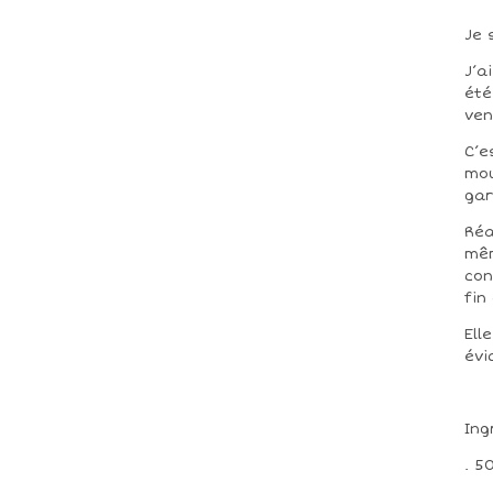
Je 
J’a
été
ven
C’e
mou
gar
Réa
mêm
con
fin
Ell
évi
Ing
. 5