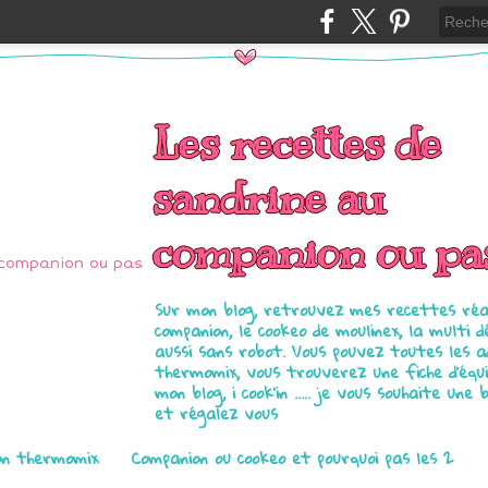
Les recettes de
sandrine au
companion ou pa
Sur mon blog, retrouvez mes recettes réal
companion, le cookeo de moulinex, la multi d
aussi sans robot. Vous pouvez toutes les 
thermomix, vous trouverez une fiche d'équ
mon blog, i cook'in ..... je vous souhaite une 
et régalez vous
on thermomix
Companion ou cookeo et pourquoi pas les 2