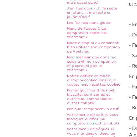
mais aussi sans)
Eta
J'en fais quoi ? Il me reste
un blanc, il me reste un
jaune d’oeuf
Les farines sans gluten
- E
Menu de Pâques 2 au
companion cookeo ou
- D
thermomix
Mode d'emploi ou comment
- F
bien utiliser son companion
de Moulinex
- Sa
Mon meilleur ami dans ma
cuisine 😆 mon companion
- R
et pourquoi pas le
thermomix
Notice astuce et mode
En 
d’emploi cookeo ainsi que
toutes mes recettes cookeo
- F
Panier gourmand de noël,
biscuits, confiseries et
- F
autres au companion ou
autres robots
- R
Par quoi remplacer un oeuf
Votre menu de noël si vous
En 
manquez d'idées (au
companion ou autre robot)
-
Da
Votre menu de pâques si
vous manquez d'idées, au
Ajou