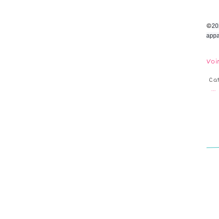
©
20
appa
Voi
Ca
…