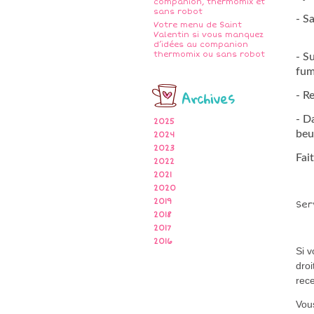
companion, thermomix et
sans robot
- S
Votre menu de Saint
Valentin si vous manquez
d’idées au companion
thermomix ou sans robot
- S
fum
Archives
- R
- D
2025
beur
2024
2023
Fai
2022
2021
2020
2019
Ser
2018
2017
2016
Si 
droi
rece
Vous