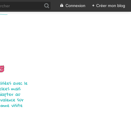
Connexion
+
Créer mon blog
s
isées avec le
élices mais
adapter au
ivalence sur
bonne visite