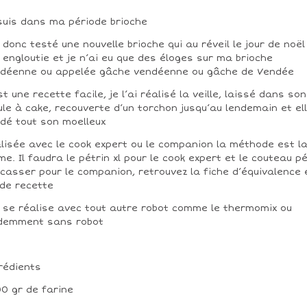
suis dans ma période brioche
i donc testé une nouvelle brioche qui au réveil le jour de noël
 engloutie et je n’ai eu que des éloges sur ma brioche
déenne ou appelée gâche vendéenne ou gâche de Vendée
st une recette facile, je l’ai réalisé la veille, laissé dans son
le à cake, recouverte d’un torchon jusqu’au lendemain et el
dé tout son moelleux
lisée avec le cook expert ou le companion la méthode est l
e. Il faudra le pétrin xl pour le cook expert et le couteau pé
casser pour le companion, retrouvez la fiche d’équivalence 
 de recette
e se réalise avec tout autre robot comme le thermomix ou
demment sans robot
rédients
00 gr de farine