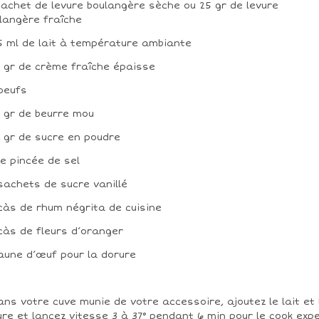
 sachet de levure boulangère sèche ou 25 gr de levure
langère fraîche
25 ml de lait à température ambiante
0 gr de crème fraîche épaisse
 oeufs
0 gr de beurre mou
0 gr de sucre en poudre
ne pincée de sel
 sachets de sucre vanillé
 càs de rhum négrita de cuisine
 càs de fleurs d’oranger
 jaune d’œuf pour la dorure
ans votre cuve munie de votre accessoire, ajoutez le lait et 
ure et lancez vitesse 3 à 37° pendant 6 min pour le cook expe