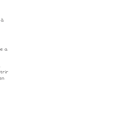
 à
le a
a
trir
en