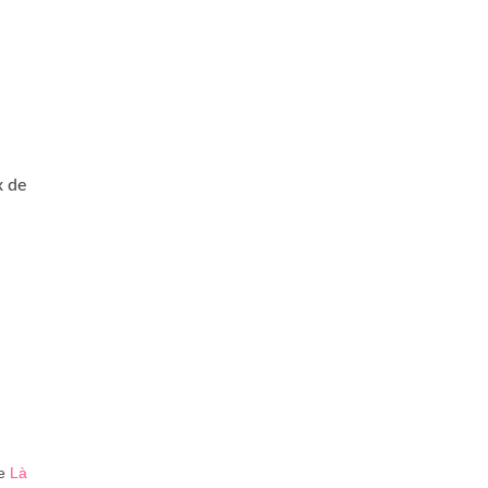
x de
te
Là