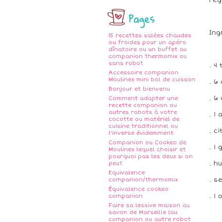
Pages
Ing
15 recettes salées chaudes
ou froides pour un apéro
dînatoire ou un buffet au
companion thermomix ou
sans robot
. 4
Accessoire companion
Moulinex mini bol de cuisson
. 6
Bonjour et bienvenu
. 6
Comment adapter une
recette companion ou
autres robots à votre
. 1
cocotte ou matériel de
cuisine traditionnel ou
. c
l'inverse évidemment
Companion ou Cookeo de
. 1
Moulinex lequel choisir et
pourquoi pas les deux si on
. h
peut
Equivalence
. s
companion/thermomix
Équivalence cookeo
. 1
companion
Faire sa lessive maison au
savon de Marseille (au
companion ou autre robot