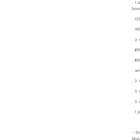
. 1
bou
. 1
. 4
. 2
. 8
. 8
. u
. 2
. 2
. 2
. 1
- D
lev