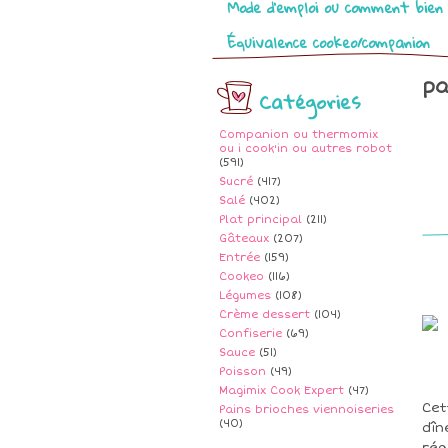
Mode d’emploi ou comment bien 
Équivalence cookeo/companion
pa
Catégories
Companion ou thermomix
ou i cook'in ou autres robot
(591)
Sucré
(417)
Salé
(402)
Plat principal
(211)
Gâteaux
(207)
Entrée
(159)
Cookeo
(116)
Légumes
(108)
Crème dessert
(104)
Confiserie
(69)
Sauce
(51)
Poisson
(49)
Magimix Cook Expert
(47)
Cet
Pains brioches viennoiseries
(40)
dîn
rég