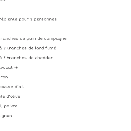
rédients pour 2 personnes
 tranches de pain de campagne
 à 8 tranches de lard fumé
 à 8 tranches de cheddar
 avocat 🥑
itron
 gousse d’ail
uile d’olive
el, poivre
 oignon