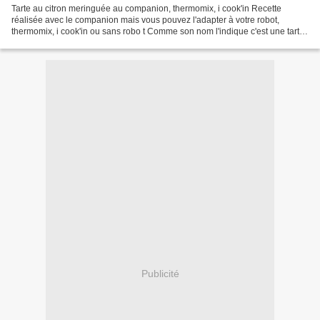
Tarte au citron meringuée au companion, thermomix, i cook'in Recette
réalisée avec le companion mais vous pouvez l'adapter à votre robot,
thermomix, i cook'in ou sans robo t Comme son nom l'indique c'est une tarte
au citron avec sur le dessus une meringue....
Publicité