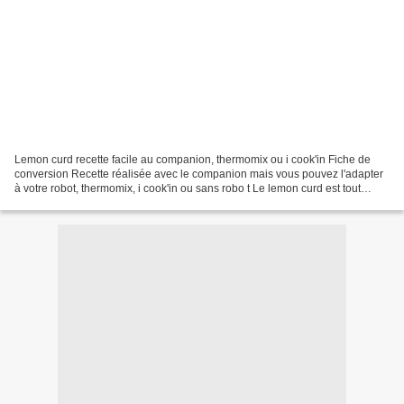
Lemon curd recette facile au companion, thermomix ou i cook'in Fiche de
conversion Recette réalisée avec le companion mais vous pouvez l'adapter
à votre robot, thermomix, i cook'in ou sans robo t Le lemon curd est tout
simplement une petite tuerie gustative,...