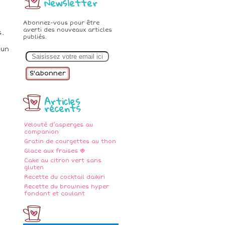
Newsletter
e
Abonnez-vous pour être
averti des nouveaux articles
s.
publiés.
 un
E
m
a
i
l
Articles
récents
Velouté d’asperges au
companion
Gratin de courgettes au thon
Glace aux fraises 🍓
Cake au citron vert sans
gluten
Recette du cocktail daikiri
Recette du brownies hyper
fondant et coulant