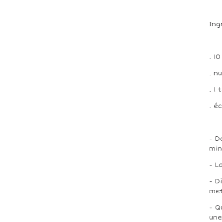
Ing
. 1
. n
. 1
. é
- D
min
- L
- D
met
- Q
une