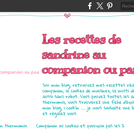
Les recettes de
sandrine au
companion ou pa
Sur mon blog, retrouvez mes recettes réal
companion, le cookeo de moulinex, la multi d
aussi sans robot. Vous pouvez toutes les 
thermomix, vous trouverez une fiche d'équ
mon blog, i cook'in ..... je vous souhaite une 
et régalez vous
on thermomix
Companion ou cookeo et pourquoi pas les 2