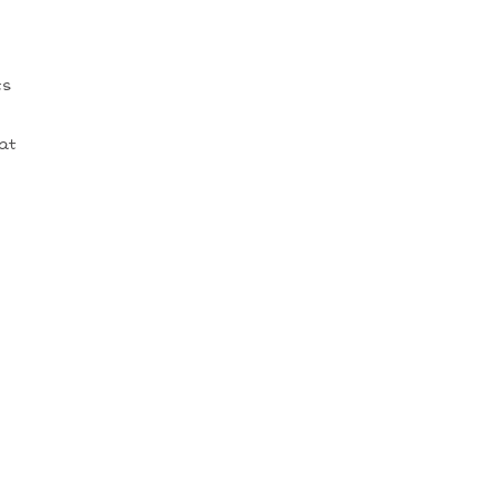
ts
at