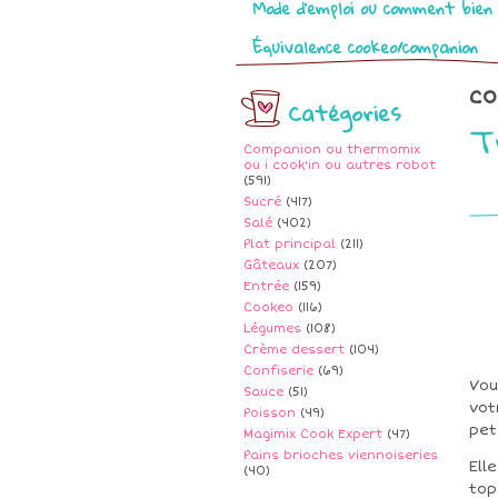
Mode d’emploi ou comment bien 
Équivalence cookeo/companion
co
Catégories
T
Companion ou thermomix
ou i cook'in ou autres robot
(591)
Sucré
(417)
Salé
(402)
Plat principal
(211)
Gâteaux
(207)
Entrée
(159)
Cookeo
(116)
Légumes
(108)
Crème dessert
(104)
Confiserie
(69)
Vou
Sauce
(51)
vot
Poisson
(49)
pet
Magimix Cook Expert
(47)
Pains brioches viennoiseries
Ell
(40)
top