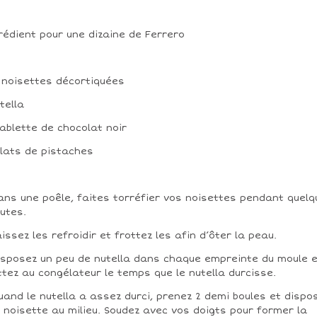
rédient pour une dizaine de Ferrero
0 noisettes décortiquées
utella
 tablette de chocolat noir
clats de pistaches
ans une poêle, faites torréfier vos noisettes pendant quel
utes.
aissez les refroidir et frottez les afin d’ôter la peau.
isposez un peu de nutella dans chaque empreinte du moule 
tez au congélateur le temps que le nutella durcisse.
uand le nutella a assez durci, prenez 2 demi boules et dispo
 noisette au milieu. Soudez avec vos doigts pour former la