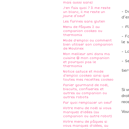
mais aussi sans)
J'en fais quoi ? Il me reste
- D
un blanc, il me reste un
jaune d’oeuf
d’e
Les farines sans gluten
- P
Menu de Pâques 2 au
companion cookeo ou
thermomix
- F
Mode d'emploi ou comment
le 
bien utiliser son companion
de Moulinex
- L
Mon meilleur ami dans ma
cuisine 😆 mon companion
- S
et pourquoi pas le
thermomix
Ser
Notice astuce et mode
d’emploi cookeo ainsi que
toutes mes recettes cookeo
Panier gourmand de noël,
biscuits, confiseries et
Si 
autres au companion ou
droi
autres robots
rece
Par quoi remplacer un oeuf
Votre menu de noël si vous
Vous
manquez d'idées (au
companion ou autre robot)
Votre menu de pâques si
vous manquez d'idées, au