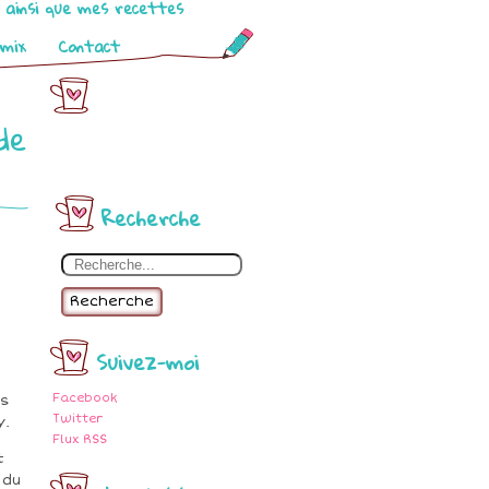
o ainsi que mes recettes
omix
Contact
de
Recherche
Recherche
Suivez-moi
Facebook
es
Twitter
y.
Flux RSS
t
 du