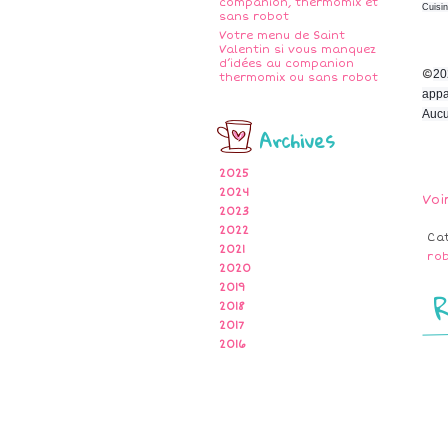
companion, thermomix et
Cuisi
sans robot
Votre menu de Saint
Valentin si vous manquez
d’idées au companion
©
20
thermomix ou sans robot
appa
Aucu
Archives
2025
2024
Voi
2023
2022
Ca
2021
ro
2020
2019
2018
2017
2016