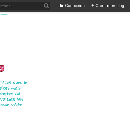
Connexion
+
Créer mon blog
s
isées avec le
élices mais
adapter au
ivalence sur
bonne visite