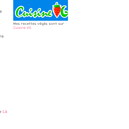
e
Mes recettes végés sont sur
Cuisine VG
ns
te
Là