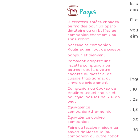
kir
Pages
con
Ell
15 recettes salées chaudes
ou froides pour un apéro
Vou
dînatoire ou un buffet au
companion thermomix ou
sim
sans robot
Accessoire companion
Moulinex mini bol de cuisson
Bonjour et bienvenu
Comment adapter une
recette companion ou
autres robots à votre
cocotte ou matériel de
cuisine traditionnel ou
Ing
l'inverse évidemment
Companion ou Cookeo de
. 1
Moulinex lequel choisir et
pourquoi pas les deux si on
. 2
peut
Equivalence
. 1
companion/thermomix
Équivalence cookeo
. 2
companion
Faire sa lessive maison au
. 3
savon de Marseille (au
companion ou autre robot