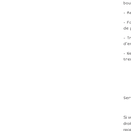
bou
- R
- F
de 
- T
d’e
- N
tre
Ser
Si 
droi
rece