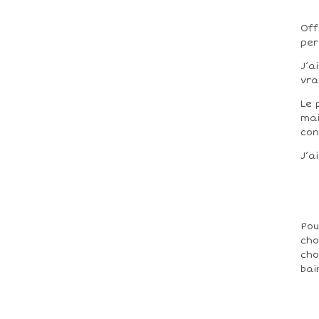
Off
per
J’a
vra
Le 
mai
con
J’a
Pou
cho
cho
bai