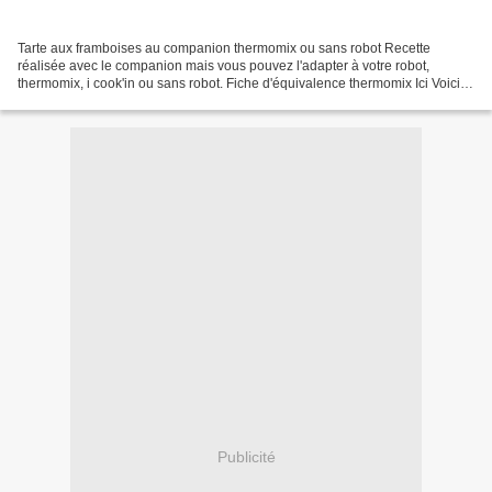
Tarte aux framboises au companion thermomix ou sans robot Recette
réalisée avec le companion mais vous pouvez l'adapter à votre robot,
thermomix, i cook'in ou sans robot. Fiche d'équivalence thermomix Ici Voici
une tarte aux framboises facile à réaliser...
Publicité