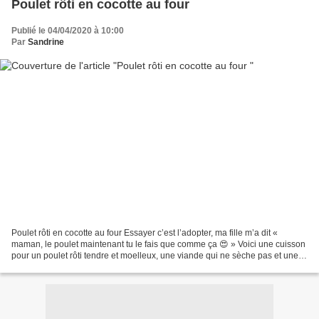
Poulet rôti en cocotte au four
Publié le 04/04/2020 à 10:00
Par
Sandrine
Poulet rôti en cocotte au four Essayer c’est l’adopter, ma fille m’a dit «
maman, le poulet maintenant tu le fais que comme ça 😍 » Voici une cuisson
pour un poulet rôti tendre et moelleux, une viande qui ne sèche pas et une
sauce délicieuse Une recette...