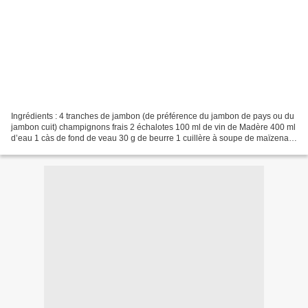
Ingrédients : 4 tranches de jambon (de préférence du jambon de pays ou du
jambon cuit) champignons frais 2 échalotes 100 ml de vin de Madère 400 ml
d’eau 1 càs de fond de veau 30 g de beurre 1 cuillère à soupe de maïzena
Huile d’olive Sel et poivre Instructions...