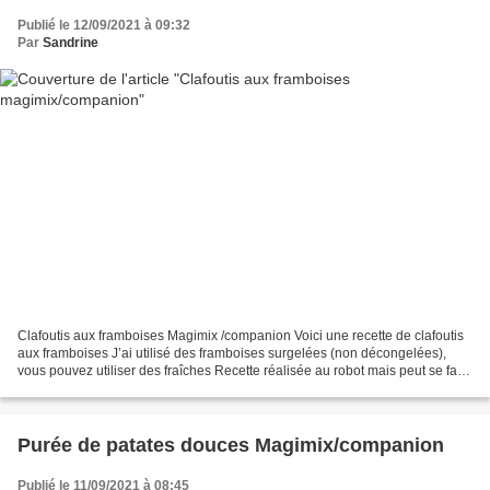
Publié le 12/09/2021 à 09:32
Par
Sandrine
Clafoutis aux framboises Magimix /companion Voici une recette de clafoutis
aux framboises J’ai utilisé des framboises surgelées (non décongelées),
vous pouvez utiliser des fraîches Recette réalisée au robot mais peut se faire
avec un simple fouet Ingrédients...
Purée de patates douces Magimix/companion
Publié le 11/09/2021 à 08:45