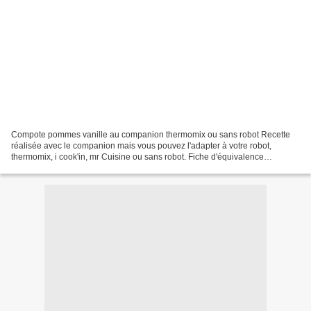
Compote pommes vanille au companion thermomix ou sans robot Recette
réalisée avec le companion mais vous pouvez l'adapter à votre robot,
thermomix, i cook'in, mr Cuisine ou sans robot. Fiche d'équivalence
thermomix Ici Pour réaliser des compotes au companion...