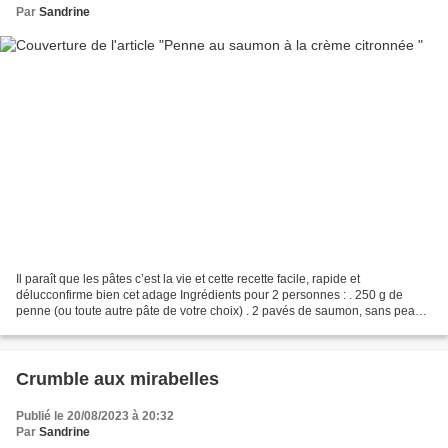
Par
Sandrine
Il paraît que les pâtes c’est la vie et cette recette facile, rapide et
délucconfirme bien cet adage Ingrédients pour 2 personnes : . 250 g de
penne (ou toute autre pâte de votre choix) . 2 pavés de saumon, sans peau .
1 citron (zeste et jus) . 200 ml...
Crumble aux mirabelles
Publié le 20/08/2023 à 20:32
Par
Sandrine