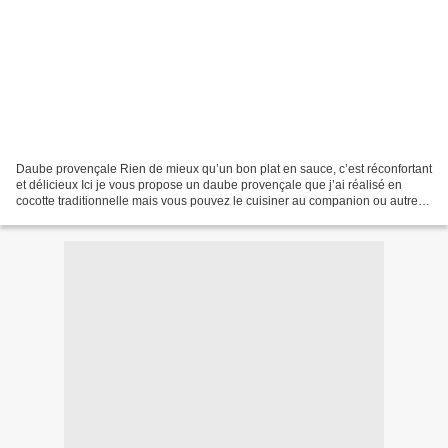
Daube provençale Rien de mieux qu’un bon plat en sauce, c’est réconfortant
et délicieux Ici je vous propose un daube provençale que j’ai réalisé en
cocotte traditionnelle mais vous pouvez le cuisiner au companion ou autre
robot ou même au cookeo en réduisant...