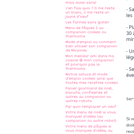
mais aussi sans)
- S
J'en fais quoi ? Il me reste
un blanc, il me reste un
les
jaune d’oeuf
Les farines sans gluten
- P
Menu de Pâques 2 au
30 
companion cookeo ou
thermomix
mir
Mode d'emploi ou comment
bien utiliser son companion
- U
de Moulinex
lég
Mon meilleur ami dans ma
cuisine 😆 mon companion
et pourquoi pas le
- S
thermomix
éve
Notice astuce et mode
d’emploi cookeo ainsi que
toutes mes recettes cookeo
Panier gourmand de noël,
biscuits, confiseries et
autres au companion ou
Ser
autres robots
Par quoi remplacer un oeuf
Votre menu de noël si vous
manquez d'idées (au
Si 
companion ou autre robot)
droi
Votre menu de pâques si
vous manquez d'idées, au
rece