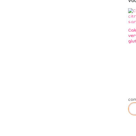
Vo
Cak
ver
glu
co