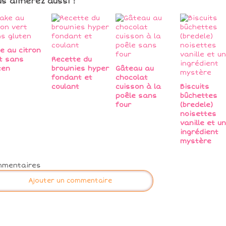
us aimerez aussi :
e au citron
t sans
Recette du
ten
brownies hyper
Gâteau au
fondant et
chocolat
coulant
cuisson à la
Biscuits
poêle sans
bûchettes
four
(bredele)
noisettes
vanille et un
ingrédient
mystère
mmentaires
Ajouter un commentaire