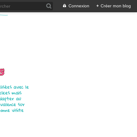
Connexion
+
Créer mon blog
s
isées avec le
élices mais
adapter au
ivalence sur
bonne visite