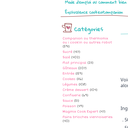
Mode d’emploi ou comment bien 
Équivalence cookeo/companion
Catégories
Companion ou thermomix
ou i cook'in ou autres robot
(591)
Sucré
(417)
Salé
(402)
Plat principal
(211)
Gâteaux
(207)
Entrée
(159)
Voi
Cookeo
(116)
alo
Légumes
(108)
Crème dessert
(104)
Confiserie
(69)
Sauce
(51)
Poisson
(49)
Ing
Magimix Cook Expert
(47)
Pains brioches viennoiseries
. 
(40)
. 