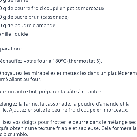
50 g de beurre froid coupé en petits morceaux
50 g de sucre brun (cassonade)
50 g de poudre d’amande
anille liquide
paration :
réchauffez votre four à 180°C (thermostat 6).
énoyautez les mirabelles et mettez les dans un plat légèrem
rré allant au four.
ans un autre bol, préparez la pâte à crumble.
élangez la farine, la cassonade, la poudre d’amande et la 
ille. Ajoutez ensuite le beurre froid coupé en morceaux.
tilisez vos doigts pour frotter le beurre dans le mélange sec 
qu'à obtenir une texture friable et sableuse. Cela formera la 
e à crumble.