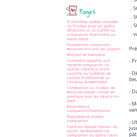
. 
Pages
. 
15 recettes salées chaudes
. 
ou froides pour un apéro
dînatoire ou un buffet au
. v
companion thermomix ou
sans robot
Accessoire companion
Pré
Moulinex mini bol de cuisson
Bonjour et bienvenu
- P
Comment adapter une
recette companion ou
autres robots à votre
- D
cocotte ou matériel de
cuisine traditionnel ou
beu
l'inverse évidemment
Companion ou Cookeo de
- D
Moulinex lequel choisir et
pourquoi pas les deux si on
peut
- M
Equivalence
van
companion/thermomix
Équivalence cookeo
- U
companion
Faire sa lessive maison au
jus
savon de Marseille (au
pât
companion ou autre robot