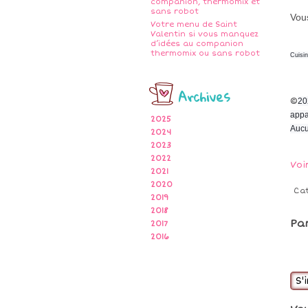
companion, thermomix et
sans robot
Vous
Votre menu de Saint
Valentin si vous manquez
d’idées au companion
thermomix ou sans robot
Cuisi
Archives
©
20
appa
2025
Aucu
2024
2023
2022
Voi
2021
2020
Ca
2019
2018
Pa
2017
2016
S'