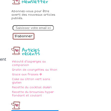
Newsletter
Abonnez-vous pour être
averti des nouveaux articles
publiés.
E
m
a
i
l
Articles
récents
ent 
Velouté d’asperges au
companion
Gratin de courgettes au thon
Glace aux fraises 🍓
Cake au citron vert sans
gluten
Recette du cocktail daikiri
Recette du brownies hyper
fondant et coulant