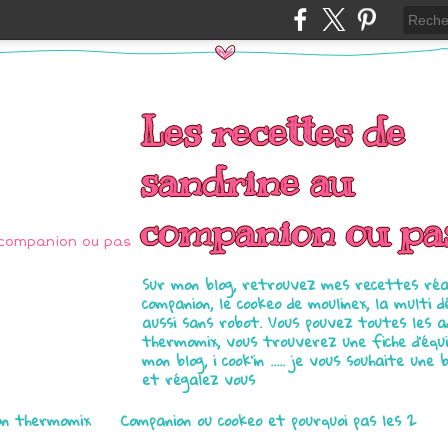
Les recettes de
sandrine au
companion ou pa
Sur mon blog, retrouvez mes recettes réal
companion, le cookeo de moulinex, la multi d
aussi sans robot. Vous pouvez toutes les 
thermomix, vous trouverez une fiche d'équ
mon blog, i cook'in ..... je vous souhaite une 
et régalez vous
on thermomix
Companion ou cookeo et pourquoi pas les 2