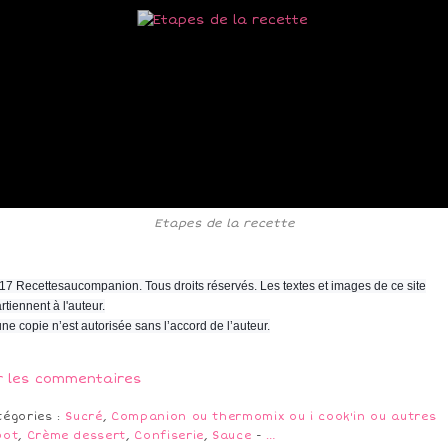
Etapes de la recette
17 Recettesaucompanion. Tous droits réservés. Les textes et images de ce site
rtiennent à l'auteur.
ne copie n’est autorisée sans l’accord de l’auteur.
r les commentaires
tégories :
Sucré
,
Companion ou thermomix ou i cook'in ou autres
bot
,
Crème dessert
,
Confiserie
,
Sauce
-
…