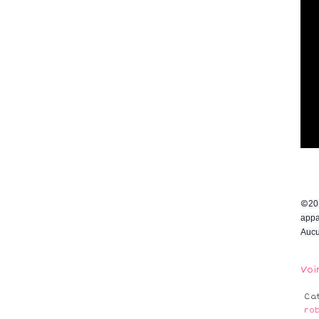
©
20
appa
Aucu
Voi
Ca
ro