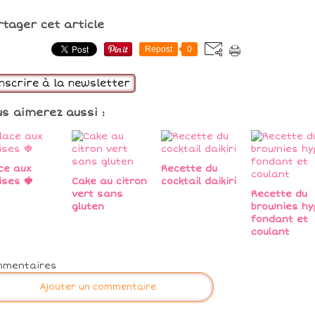
rtager cet article
Repost
0
inscrire à la newsletter
us aimerez aussi :
ce aux
Recette du
ises 🍓
Cake au citron
cocktail daikiri
vert sans
Recette du
gluten
brownies hy
fondant et
coulant
mmentaires
Ajouter un commentaire