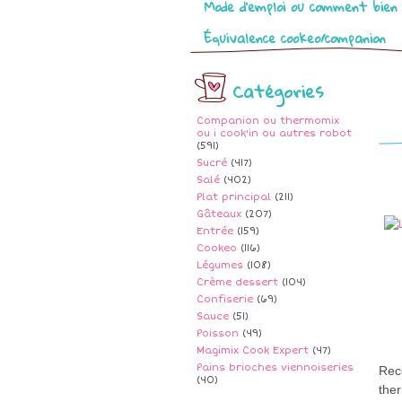
Mode d’emploi ou comment bien 
Équivalence cookeo/companion
Catégories
Companion ou thermomix
ou i cook'in ou autres robot
(591)
Sucré
(417)
Salé
(402)
Plat principal
(211)
Gâteaux
(207)
Entrée
(159)
Cookeo
(116)
Légumes
(108)
Crème dessert
(104)
Confiserie
(69)
Sauce
(51)
Poisson
(49)
Magimix Cook Expert
(47)
Pains brioches viennoiseries
Rec
(40)
ther