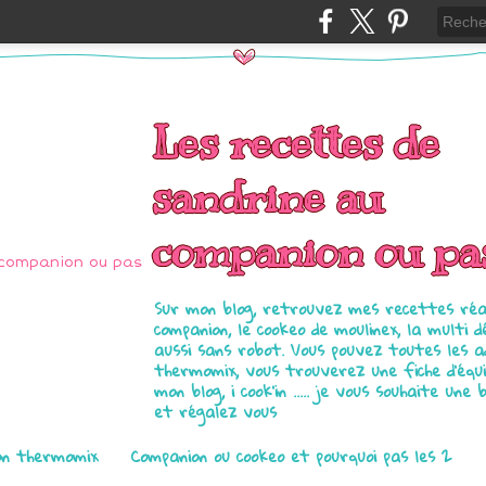
Les recettes de
sandrine au
companion ou pa
Sur mon blog, retrouvez mes recettes réal
companion, le cookeo de moulinex, la multi d
aussi sans robot. Vous pouvez toutes les 
thermomix, vous trouverez une fiche d'équ
mon blog, i cook'in ..... je vous souhaite une 
et régalez vous
on thermomix
Companion ou cookeo et pourquoi pas les 2