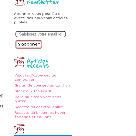
Newsletter
z
Abonnez-vous pour être
averti des nouveaux articles
publiés.
E
m
a
i
l
Articles
récents
Velouté d’asperges au
companion
Gratin de courgettes au thon
Glace aux fraises 🍓
ml)
Cake au citron vert sans
gluten
as
Recette du cocktail daikiri
Recette du brownies hyper
fondant et coulant