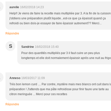
A
aurelie
16/02/2018 14:23
Help!! Je viens de faire la recette mais multipliée par 3. A la fin de la cuisson
j'obtiens une préparation plutôt liquide...est-ce que ça épaissit quand ça
refroidi ou bien dois-je essayer de faire épaissir autrement?? Merci...
Répondre
S
Sandrine
16/02/2018 15:40
Pour des quantités multipliés par 3 il faut cuire un peu plus
longtemps et elle doit normalement épaissir après une nuit au frigo
A
Anneso
18/03/2017 11:09
Très bon lemon curd .... Par contre, mystère mais mes blancs ont cuit dans l
préparation ! J'attends que ma pâte refroidisse pour finir faure une tarte au
citron meringuée ... Merci pour ces recettes
Répondre