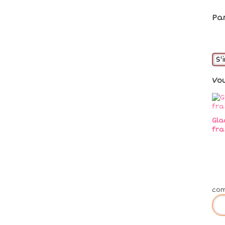
Pa
S'
Vo
Gla
fra
co