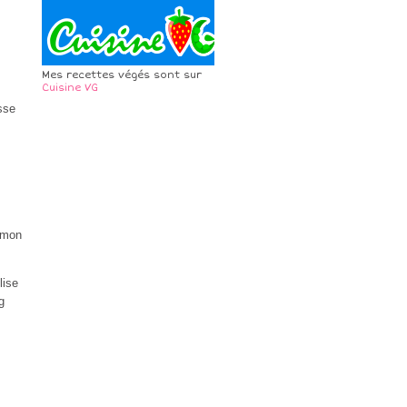
Mes recettes végés sont sur
Cuisine VG
sse
lemon
lise
g