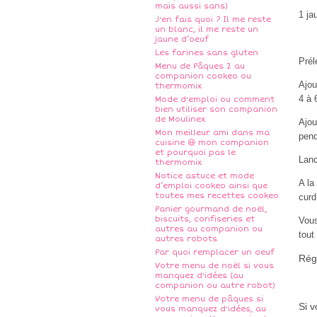
mais aussi sans)
1 ja
J'en fais quoi ? Il me reste
un blanc, il me reste un
jaune d’oeuf
Les farines sans gluten
Prél
Menu de Pâques 2 au
companion cookeo ou
Ajou
thermomix
4 à 
Mode d'emploi ou comment
bien utiliser son companion
de Moulinex
Ajou
Mon meilleur ami dans ma
pend
cuisine 😆 mon companion
et pourquoi pas le
Lanc
thermomix
Notice astuce et mode
A la
d’emploi cookeo ainsi que
toutes mes recettes cookeo
curd
Panier gourmand de noël,
biscuits, confiseries et
Vous
autres au companion ou
tout
autres robots
Par quoi remplacer un oeuf
Rég
Votre menu de noël si vous
manquez d'idées (au
companion ou autre robot)
Votre menu de pâques si
Si 
vous manquez d'idées, au