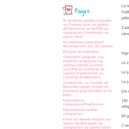
Le l
Pages
l'ut
pâti
15 recettes salées chaudes
ou froides pour un apéro
Cett
dînatoire ou un buffet au
companion thermomix ou
citr
sans robot
Accessoire companion
Moulinex mini bol de cuisson
Bonjour et bienvenu
Ingr
Comment adapter une
recette companion ou
Le z
autres robots à votre
cocotte ou matériel de
Le j
cuisine traditionnel ou
l'inverse évidemment
Le j
Companion ou Cookeo de
Moulinex lequel choisir et
pourquoi pas les deux si on
(j'a
peut
Equivalence
150 
companion/thermomix
obli
Équivalence cookeo
companion
60 g
Faire sa lessive maison au
savon de Marseille (au
2 oe
companion ou autre robot