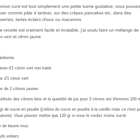
emon curd est tout simplement une petite tuerie gustative, vous pouve
iliser comme pâte à tartiner, sur des crêpes pancakes etc, dans des
sseries, tartes éclairs choux ou macarons
e recette est vraiment facile et inratable, j'ai voulu faire un mélange de
on vert et citron jaune
édients
este d'1 citron vert non traité
us d'1 citron vert
us de 2 citrons jaunes
i utilisés des citrons bios et la quantité de jus pour 3 citrons est d'environ 100 
gr de sucre en poudre (j'utilise du sucre en poudre à la vanille mais ce n'est p
gatoire). Vous pouvez mettre que 120 gr si vous le voulez moins sucré
r de beurre mou
ufs entiers