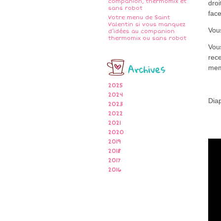
companion, thermomix et
droi
sans robot
fac
Votre menu de Saint
Valentin si vous manquez
Vous
d’idées au companion
thermomix ou sans robot
Vou
rece
Archives
me
2025
2024
Dia
2023
2022
2021
2020
2019
2018
2017
2016