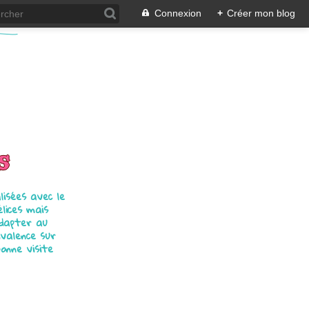
Connexion
+
Créer mon blog
s
isées avec le
élices mais
adapter au
ivalence sur
bonne visite