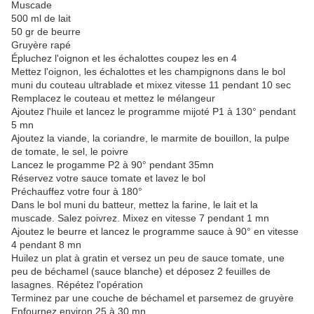
Muscade
500 ml de lait
50 gr de beurre
Gruyère rapé
Épluchez l'oignon et les échalottes coupez les en 4
Mettez l'oignon, les échalottes et les champignons dans le bol
muni du couteau ultrablade et mixez vitesse 11 pendant 10 sec
Remplacez le couteau et mettez le mélangeur
Ajoutez l'huile et lancez le programme mijoté P1 à 130° pendant
5 mn
Ajoutez la viande, la coriandre, le marmite de bouillon, la pulpe
de tomate, le sel, le poivre
Lancez le progamme P2 à 90° pendant 35mn
Réservez votre sauce tomate et lavez le bol
Préchauffez votre four à 180°
Dans le bol muni du batteur, mettez la farine, le lait et la
muscade. Salez poivrez. Mixez en vitesse 7 pendant 1 mn
Ajoutez le beurre et lancez le programme sauce à 90° en vitesse
4 pendant 8 mn
Huilez un plat à gratin et versez un peu de sauce tomate, une
peu de béchamel (sauce blanche) et déposez 2 feuilles de
lasagnes. Répétez l'opération
Terminez par une couche de béchamel et parsemez de gruyère
Enfournez environ 25 à 30 mn