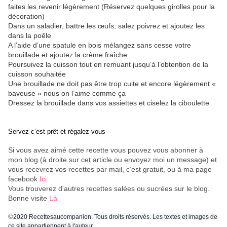
faites les revenir légèrement (Réservez quelques girolles pour la
décoration)
Dans un saladier, battre les œufs, salez poivrez et ajoutez les
dans la poêle
A l’aide d’une spatule en bois mélangez sans cesse votre
brouillade et ajoutez la crème fraîche
Poursuivez la cuisson tout en remuant jusqu’à l’obtention de la
cuisson souhaitée
Une brouillade ne doit pas être trop cuite et encore légèrement «
baveuse » nous on l’aime comme ça
Dressez la brouillade dans vos assiettes et ciselez la ciboulette
Servez c’est prêt et régalez vous
Si vous avez aimé cette recette vous pouvez vous abonner à
mon blog (à droite sur cet article ou envoyez moi un message) et
vous recevrez vos recettes par mail, c’est gratuit
, ou à ma page
facebook
Ici
Vous trouverez d'autres recettes salées ou sucrées sur le blog.
Bonne visite
Là
©
2020 Recettesaucompanion. Tous droits réservés. Les textes et images de
ce site appartiennent à l'auteur.