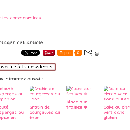
r les commentaires
rtager cet article
Repost
0
inscrire à la newsletter
us aimerez aussi :
Glace aux
outé
Gratin de
fraises 🍓
Cake au cit
sperges au
courgettes au
vert sans
mpanion
thon
gluten