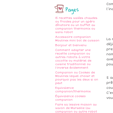
Com
Pages
l’i
15 recettes salées chaudes
ou froides pour un apéro
~
dînatoire ou un buffet au
companion thermomix ou
sans robot
Accessoire companion
La 
Moulinex mini bol de cuisson
déj
Bonjour et bienvenu
pre
Comment adapter une
recette companion ou
nom
autres robots à votre
ave
cocotte ou matériel de
pou
cuisine traditionnel ou
l'inverse évidemment
Companion ou Cookeo de
Moulinex lequel choisir et
5 a
pourquoi pas les deux si on
prê
peut
cou
Equivalence
companion/thermomix
C’e
Équivalence cookeo
vou
companion
Faire sa lessive maison au
savon de Marseille (au
companion ou autre robot