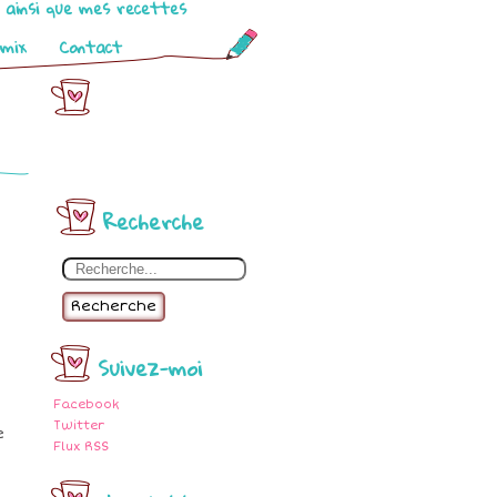
o ainsi que mes recettes
omix
Contact
e
Recherche
Recherche
Suivez-moi
Facebook
Twitter
e
Flux RSS