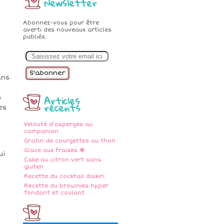
Newsletter
Abonnez-vous pour être
averti des nouveaux articles
publiés.
E
m
a
i
ans
l
Articles
n
récents
es
Velouté d’asperges au
companion
Gratin de courgettes au thon
Glace aux fraises 🍓
ui
Cake au citron vert sans
gluten
Recette du cocktail daikiri
Recette du brownies hyper
fondant et coulant