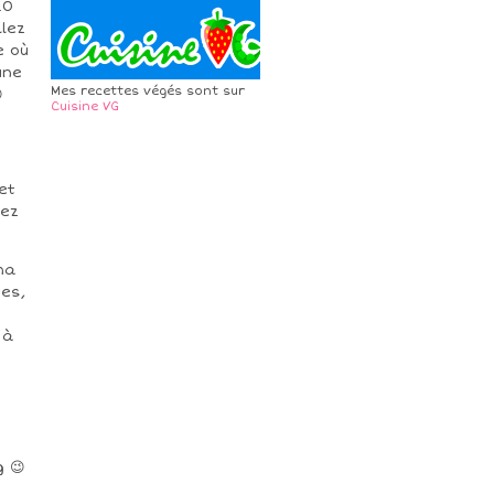
20
llez
e où
une
Mes recettes végés sont sur

Cuisine VG
et
tez
ma
tes,
 à
g 😉