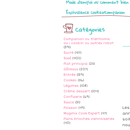
Mode d’emploi ou comment bien 
Équivalence cookeo/companion
Catégories
Companion ou thermomix
ou i cook'in ou autres robot
(591)
Sucré
(417)
Salé
(402)
Plat principal
(211)
Gâteaux
(207)
Entrée
(159)
Cookeo
(116)
Légumes
(108)
Crème dessert
(104)
Confiserie
(69)
JE
Sauce
(51)
Les
Poisson
(49)
ann
Magimix Cook Expert
(47)
Pains brioches viennoiseries
soi
(40)
nou