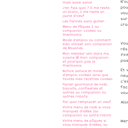
N’o
mais aussi sans)
pou
J'en fais quoi ? Il me reste
un blanc, il me reste un
vou
jaune d’oeuf
sur
Les farines sans gluten
cra
Menu de Pâques 2 au
companion cookeo ou
thermomix
Mode d'emploi ou comment
Vou
bien utiliser son companion
de Moulinex
rés
Mon meilleur ami dans ma
Pin
cuisine 😆 mon companion
pas
et pourquoi pas le
thermomix
Et 
Notice astuce et mode
d’emploi cookeo ainsi que
new
toutes mes recettes cookeo
c’e
Panier gourmand de noël,
fac
biscuits, confiseries et
autres au companion ou
vou
autres robots
Par quoi remplacer un oeuf
Alo
Votre menu de noël si vous
manquez d'idées (au
companion ou autre robot)
Votre menu de pâques si
Mer
vous manquez d'idées, au