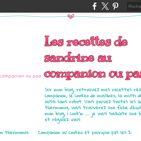
Les recettes de
sandrine au
companion ou pa
Sur mon blog, retrouvez mes recettes réal
companion, le cookeo de moulinex, la multi d
aussi sans robot. Vous pouvez toutes les 
thermomix, vous trouverez une fiche d'équ
mon blog, i cook'in ..... je vous souhaite une 
et régalez vous
on thermomix
Companion ou cookeo et pourquoi pas les 2