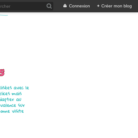
Connexion
+
Créer mon blog
s
isées avec le
élices mais
adapter au
ivalence sur
bonne visite