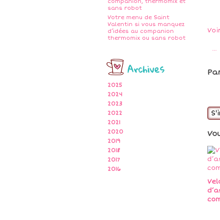
companion, thermomix et
sans robot
Votre menu de Saint
Valentin si vous manquez
Voi
d’idées au companion
thermomix ou sans robot
…
Archives
Pa
2025
2024
2023
S'
2022
2021
2020
Vo
2019
2018
2017
2016
Vel
d’a
co