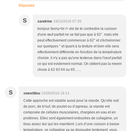
Répondre
S
sandrine
19/10/2016 07:39
bonjour fanny<br /> dsl de te contredire la cuisson
d'une œuf parfait ne se fait pas que à 62°. mais elle
peut effectivement commencer à 62° et s'échelonner
sur quelques ° et quant à la texture et bien elle sera
effectivement différente en fonction de la température
choisie. il n'y a pas qu'une texterue dans l'oeuf parfait
ce qui est evidement normal. On obtient pas la meem
chose à 62 63 64 ou 65.......
S
sweetlilou
15/08/2016 18:14
Cette approche est valable aussi pour la viande. Qu’elle soit
de porc, de b½uf, de poulet ou d’agneau, la viande est
composée de cellules musculaires, chargées en eau et en
protéines. Elles sont également entourées de collagène, un
tissu assez dur qui les maintient. Lors d’une cuisson à basse
température, ce collagène va se dissoudre lentement, vous