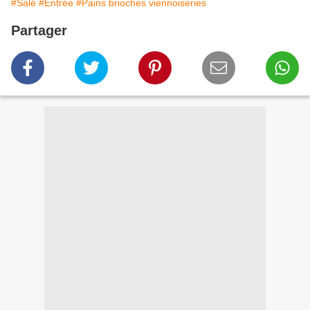
#Salé
#Entrée
#Pains brioches viennoiseries
Partager