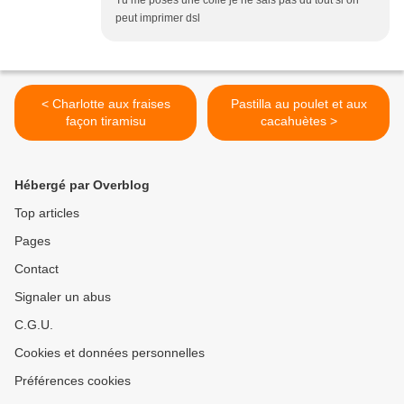
Tu me poses une colle je ne sais pas du tout si on
peut imprimer dsl
< Charlotte aux fraises
Pastilla au poulet et aux
façon tiramisu
cacahuètes >
Hébergé par Overblog
Top articles
Pages
Contact
Signaler un abus
C.G.U.
Cookies et données personnelles
Préférences cookies