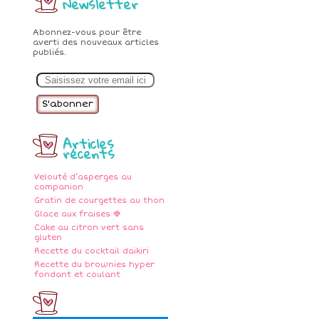
Newsletter
Abonnez-vous pour être
averti des nouveaux articles
publiés.
E
m
a
i
l
Articles
récents
Velouté d’asperges au
companion
Gratin de courgettes au thon
Glace aux fraises 🍓
Cake au citron vert sans
gluten
Recette du cocktail daikiri
Recette du brownies hyper
fondant et coulant