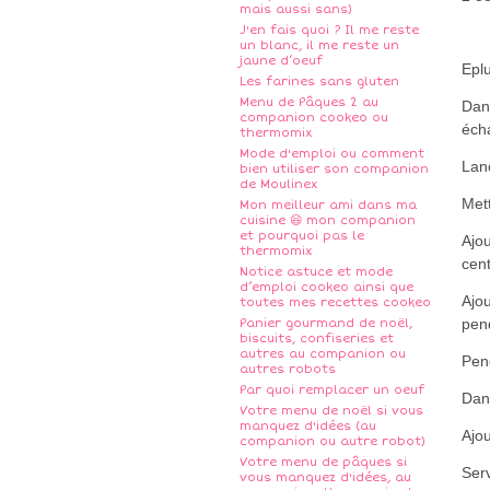
mais aussi sans)
J'en fais quoi ? Il me reste
un blanc, il me reste un
jaune d’oeuf
Eplu
Les farines sans gluten
Menu de Pâques 2 au
Dans
companion cookeo ou
écha
thermomix
Mode d'emploi ou comment
Lan
bien utiliser son companion
de Moulinex
Met
Mon meilleur ami dans ma
cuisine 😆 mon companion
et pourquoi pas le
Ajou
thermomix
cen
Notice astuce et mode
d’emploi cookeo ainsi que
Ajou
toutes mes recettes cookeo
pend
Panier gourmand de noël,
biscuits, confiseries et
autres au companion ou
Pen
autres robots
Par quoi remplacer un oeuf
Dans
Votre menu de noël si vous
manquez d'idées (au
Ajou
companion ou autre robot)
Votre menu de pâques si
Ser
vous manquez d'idées, au