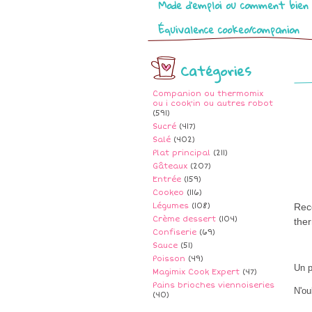
Mode d’emploi ou comment bien 
Équivalence cookeo/companion
Catégories
Companion ou thermomix
ou i cook'in ou autres robot
(591)
Sucré
(417)
Salé
(402)
Plat principal
(211)
Gâteaux
(207)
Entrée
(159)
Cookeo
(116)
Légumes
(108)
Rece
Crème dessert
(104)
ther
Confiserie
(69)
Sauce
(51)
Poisson
(49)
Un p
Magimix Cook Expert
(47)
Pains brioches viennoiseries
N'ou
(40)