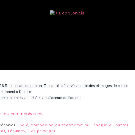
16 Recettesaucompanion. Tous droits réservés. Les textes et images de ce site
rtiennent à l'auteur.
ne copie n’est autorisée sans l’accord de l’auteur.
r les commentaires
tégories :
Salé
,
Companion ou thermomix ou i cook'in ou autres
bot
,
Légumes
,
Plat principal
-
…