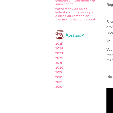
companion, thermomix et
sans robot
Rég
Votre menu de Saint
Valentin si vous manquez
d’idées au companion
thermomix ou sans robot
Si 
droi
fac
Archives
Vous
2025
2024
Vou
2023
rece
2022
me
2021
2020
2019
Dia
2018
2017
2016