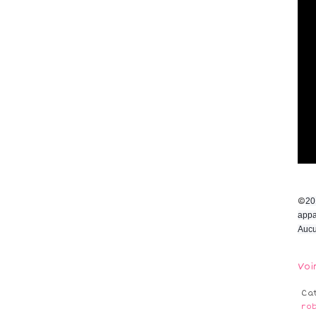
©
20
appa
Aucu
Voi
Ca
ro