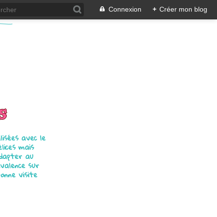
Connexion
+
Créer mon blog
s
isées avec le
élices mais
adapter au
ivalence sur
bonne visite