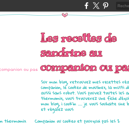
Les recettes de
sandrine au
companion ou pa
Sur mon blog, retrouvez mes recettes réal
companion, le cookeo de moulinex, la multi d
aussi sans robot. Vous pouvez toutes les 
thermomix, vous trouverez une fiche d'équ
mon blog, i cook'in ..... je vous souhaite une 
et régalez vous
on thermomix
Companion ou cookeo et pourquoi pas les 2