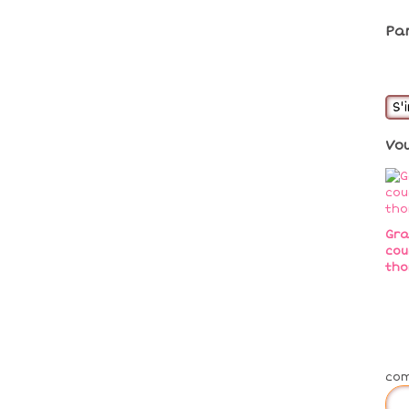
Pa
S'
Vo
Gra
cou
tho
co