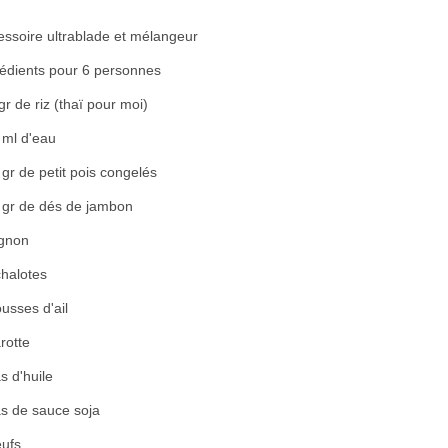
essoire ultrablade et mélangeur
rédients pour 6 personnes
r de riz (thaï pour moi)
 ml d'eau
gr de petit pois congelés
 gr de dés de jambon
ignon
chalotes
usses d'ail
rotte
s d'huile
às de sauce soja
eufs