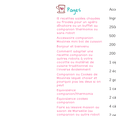
Pages
Acc
Ing
15 recettes salées chaudes
ou froides pour un apéro
dînatoire ou un buffet au
250g
companion thermomix ou
sans robot
500
Accessoire companion
Moulinex mini bol de cuisson
200 
Bonjour et bienvenu
Comment adapter une
200
recette companion ou
autres robots à votre
1 o
cocotte ou matériel de
cuisine traditionnel ou
l'inverse évidemment
2 é
Companion ou Cookeo de
Moulinex lequel choisir et
2 go
pourquoi pas les deux si on
peut
1 ca
Equivalence
companion/thermomix
2 cà
Équivalence cookeo
companion
4 c
Faire sa lessive maison au
savon de Marseille (au
companion ou autre robot
2 o