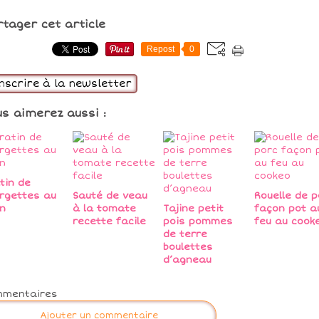
rtager cet article
Repost
0
inscrire à la newsletter
us aimerez aussi :
tin de
rgettes au
Sauté de veau
Rouelle de p
n
à la tomate
Tajine petit
façon pot a
recette facile
pois pommes
feu au cook
de terre
boulettes
d’agneau
mmentaires
Ajouter un commentaire