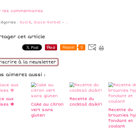
r les commentaires
tégories :
Sucré
,
Glace-Sorbet
-
…
rtager cet article
Repost
0
inscrire à la newsletter
us aimerez aussi :
ce aux
Recette du
ises 🍓
Cake au citron
cocktail daikiri
vert sans
Recette du
gluten
brownies hy
fondant et
coulant