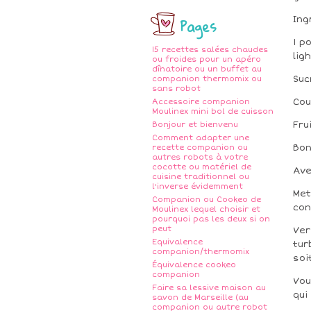
Ing
Pages
1 p
15 recettes salées chaudes
lig
ou froides pour un apéro
dînatoire ou un buffet au
Suc
companion thermomix ou
sans robot
Cou
Accessoire companion
Moulinex mini bol de cuisson
Fru
Bonjour et bienvenu
Comment adapter une
Bo
recette companion ou
autres robots à votre
cocotte ou matériel de
Ave
cuisine traditionnel ou
l'inverse évidemment
Met
Companion ou Cookeo de
con
Moulinex lequel choisir et
pourquoi pas les deux si on
peut
Ver
Equivalence
tur
companion/thermomix
soi
Équivalence cookeo
companion
Vou
Faire sa lessive maison au
qui
savon de Marseille (au
companion ou autre robot