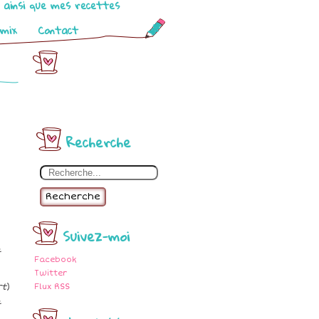
o ainsi que mes recettes
omix
Contact
Recherche
Recherche
Suivez-moi
a
Facebook
Twitter
rt
)
Flux RSS
a