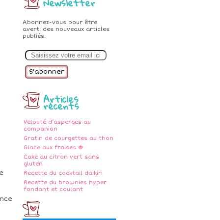
Newsletter
Abonnez-vous pour être
averti des nouveaux articles
publiés.
E
m
a
i
l
Articles
récents
Velouté d’asperges au
companion
Gratin de courgettes au thon
Glace aux fraises 🍓
Cake au citron vert sans
gluten
e
Recette du cocktail daikiri
Recette du brownies hyper
fondant et coulant
ance