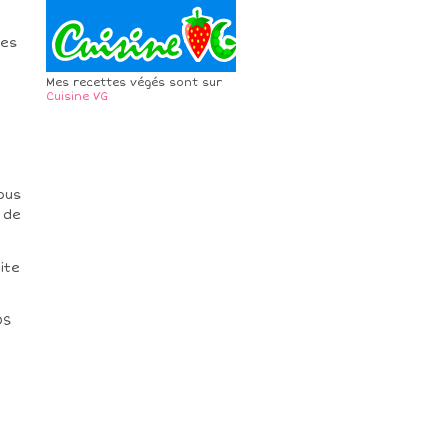
tes
Mes recettes végés sont sur
Cuisine VG
ous
 de
ite
OS