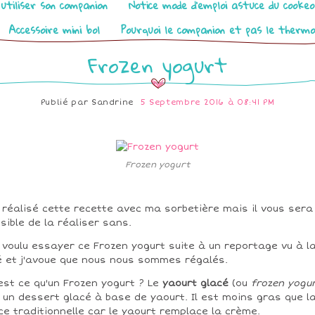
utiliser son companion
Notice mode d’emploi astuce du cooke
Accessoire mini bol
Pourquoi le companion et pas le therm
Frozen yogurt
Publié par
Sandrine
5 Septembre 2016 à 08:41 PM
Frozen yogurt
i réalisé cette recette avec ma sorbetière mais il vous sera
sible de la réaliser sans.
i voulu essayer ce Frozen yogurt suite à un reportage vu à l
é et j'avoue que nous nous sommes régalés.
est ce qu'un Frozen yogurt ? Le
yaourt glacé
(ou
frozen yogu
 un dessert glacé à base de yaourt. Il est moins gras que l
ce traditionnelle car le yaourt remplace la crème.