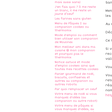
mais aussi sans)
San
J'en fais quoi ? Il me reste
un blanc, il me reste un
Met
jaune d’oeuf
les
Les farines sans gluten
Menu de Pâques 2 au
Au 
companion cookeo ou
thermomix
Déc
Mode d'emploi ou comment
bien utiliser son companion
Ce 
de Moulinex
Mon meilleur ami dans ma
Si 
cuisine 😆 mon companion
rec
et pourquoi pas le
thermomix
val
Notice astuce et mode
d’emploi cookeo ainsi que
Vou
toutes mes recettes cookeo
Panier gourmand de noël,
Vou
biscuits, confiseries et
ret
autres au companion ou
autres robots
réa
Par quoi remplacer un oeuf
nom
Votre menu de noël si vous
htt
manquez d'idées (au
companion ou autre robot)
Votre menu de pâques si
vous manquez d'idées, au