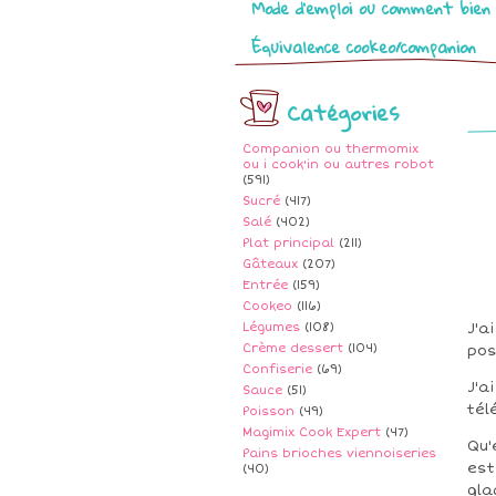
Mode d’emploi ou comment bien 
Équivalence cookeo/companion
Catégories
Companion ou thermomix
ou i cook'in ou autres robot
(591)
Sucré
(417)
Salé
(402)
Plat principal
(211)
Gâteaux
(207)
Entrée
(159)
Cookeo
(116)
Légumes
(108)
J'a
Crème dessert
(104)
pos
Confiserie
(69)
J'a
Sauce
(51)
tél
Poisson
(49)
Magimix Cook Expert
(47)
Qu'
Pains brioches viennoiseries
est
(40)
gla