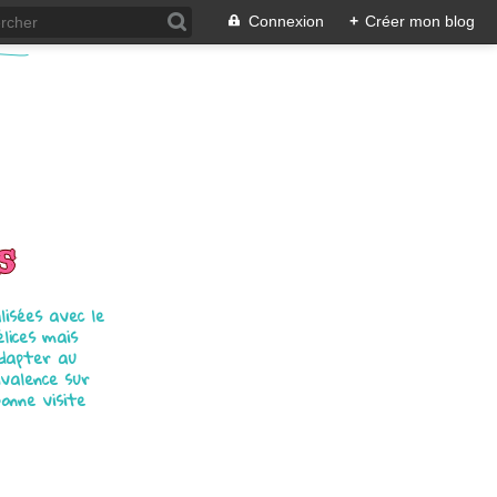
Connexion
+
Créer mon blog
s
isées avec le
élices mais
adapter au
ivalence sur
bonne visite