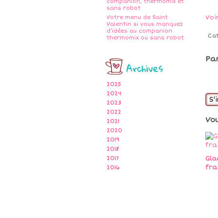
companion, thermomix et
sans robot
Voi
Votre menu de Saint
Valentin si vous manquez
d’idées au companion
Ca
thermomix ou sans robot
Pa
Archives
2025
2024
S'
2023
2022
Vo
2021
2020
2019
2018
Gla
2017
fra
2016