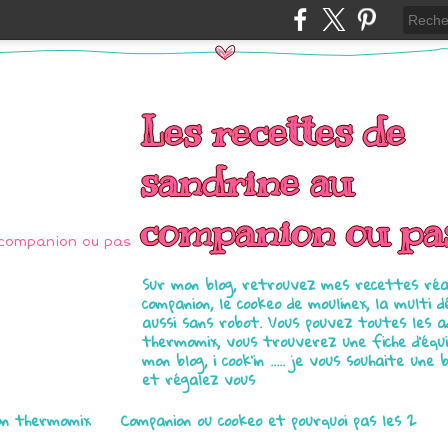
Les recettes de
sandrine au
companion ou pa
Sur mon blog, retrouvez mes recettes réal
companion, le cookeo de moulinex, la multi d
aussi sans robot. Vous pouvez toutes les 
thermomix, vous trouverez une fiche d'équ
mon blog, i cook'in ..... je vous souhaite une 
et régalez vous
on thermomix
Companion ou cookeo et pourquoi pas les 2